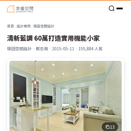
老屋預算分配與高 CP 值煥新術
首頁
設計案例
璟田空間設計
清新藍調 60萬打造實用機能小家
璟田空間設計
·
蔡忠南
·
2015-05-11
·
155,884
人氣
13