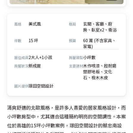
美式風
玄關、客廳、廚
風格
格局
房、臥室x2、衛浴
15 坪
60 萬 (不含家具、
坪數
預算
家電)
2大人+1小孩
小坪數
居住成員
房屋類型
新成屋
木作噴漆、超耐磨
房屋狀況
主要建材
塑膠地板、文化
石、栓木木皮
璟田空間設計
圖片提供
清爽舒適的北歐風格，是許多人喜愛的居家風格設計，而
小坪數房型中，尤其適合這種簡約明亮的空間調性。本案
位於高雄的15坪小坪數案例，璟田空間設計的蔡忠南設