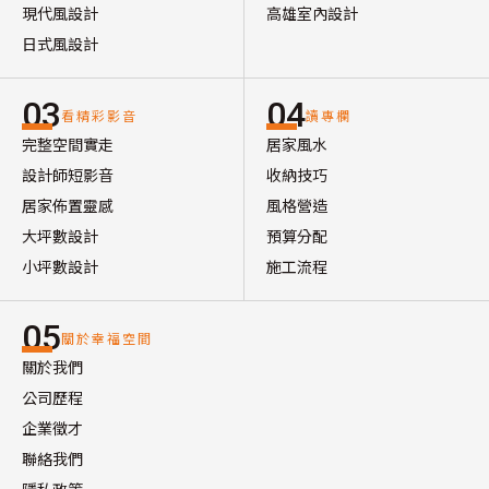
現代風設計
高雄室內設計
日式風設計
03
04
看精彩影音
讀專欄
完整空間實走
居家風水
設計師短影音
收納技巧
居家佈置靈感
風格營造
大坪數設計
預算分配
小坪數設計
施工流程
05
關於幸福空間
關於我們
公司歷程
企業徵才
聯絡我們