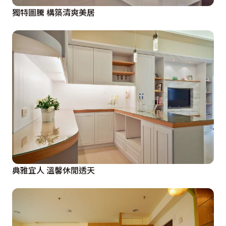
獨特圖騰 構築清爽美居
典雅宜人 溫馨休閒透天