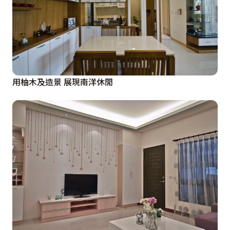
用柚木及造景 展現南洋休閒