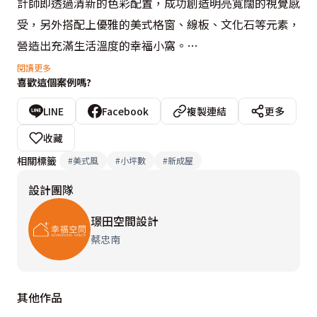
計師即透過清新的色彩配置，成功創造明亮寬闊的視覺感
受，另外搭配上優雅的美式格窗、線板、文化石等元素，
營造出充滿生活溫度的幸福小窩。

閱讀更多
喜歡這個案例嗎?
以粉嫩的淺藍搭配米白作為主題色調，明亮的色彩搭配開
啟了空間放大的第一步，接著蔡忠南設計師運用木作玻璃
LINE
Facebook
複製連結
更多
拉門引進小孩房的採光，讓廳區也能享受自然光源，並規
收藏
劃充足的照明需求，使空間更顯通透光亮。機能方面，在
相關標籤
#
美式風
#
小坪數
#
新成屋
不動格局的前提之下，透過木作訂製家具滿足收納等生活
設計團隊
需求，於廚房後方規劃簡單的桌面作為一家人溫馨的餐敘
空間，精準不浪費的格局劃分，於有限的小空間中亦創造
璟田空間設計
出2房2廳的實用小家機能。
蔡忠南
其他作品