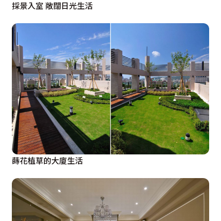
採景入室 敞闊日光生活
蒔花植草的大廈生活