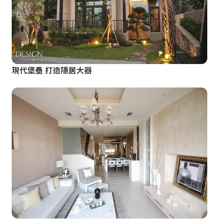
現代堡壘 打造隱居大器