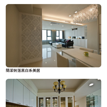
簡潔俐落黑白系美居