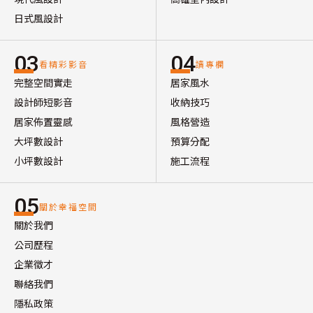
日式風設計
03
04
看精彩影音
讀專欄
完整空間實走
居家風水
設計師短影音
收納技巧
居家佈置靈感
風格營造
大坪數設計
預算分配
小坪數設計
施工流程
05
關於幸福空間
關於我們
公司歷程
企業徵才
聯絡我們
隱私政策