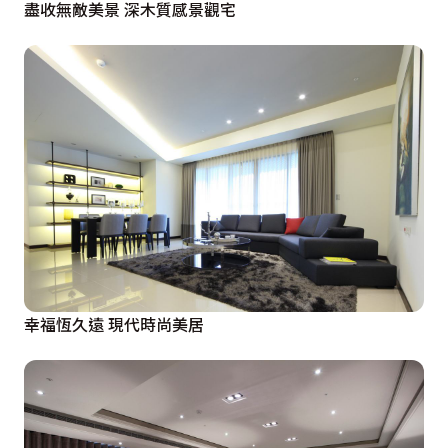
盡收無敵美景 深木質感景觀宅
幸福恆久遠 現代時尚美居