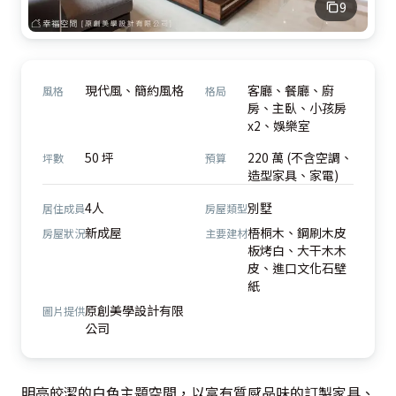
9
現代風、簡約風格
客廳、餐廳、廚
風格
格局
房、主臥、小孩房
x2、娛樂室
50 坪
220 萬 (不含空調、
坪數
預算
造型家具、家電)
4人
別墅
居住成員
房屋類型
新成屋
梧桐木、鋼刷木皮
房屋狀況
主要建材
板烤白、大干木木
皮、進口文化石壁
紙
原創美學設計有限
圖片提供
公司
明亮皎潔的白色主題空間，以富有質感品味的訂製家具、