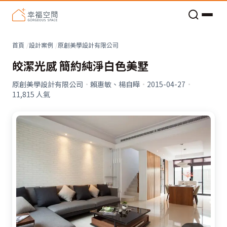
老屋預算分配與高 CP 值煥新術
首頁
設計案例
原創美學設計有限公司
皎潔光感 簡約純淨白色美墅
原創美學設計有限公司
·
賴惠敏、楊自曄
·
2015-04-27
·
11,815
人氣