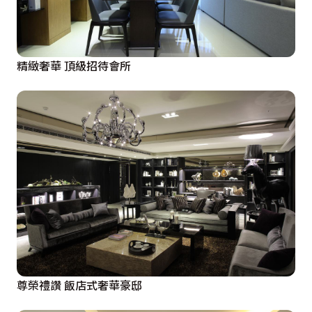
精緻奢華 頂級招待會所
尊榮禮讚 飯店式奢華豪邸