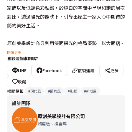
家飾以及低調色彩點綴，於純白的空間中呈現和諧的層次
對比，透過陽光的照映下，引導出屋主一家人心中期待的
簡約美好生活。

原創美學設計充分利用雙面採光的格局優勢，以大面落地
窗引進充足陽光，使光影自在流動於開放式的公共空間
閱讀更多
喜歡這個案例嗎?
中，與純潔的白色共譜明亮清爽的視覺感受。沙發背牆以
進口文化石壁紙營造出休閒氣息，餐廚區則點綴溫潤木色
LINE
Facebook
複製連結
更多
增添溫馨氛圍，訂製餐桌與中島吧檯的機能配置，賴惠敏
收藏
設計師特別以高低錯落的手法豐富層次感，並順勢創造出
相關標籤
#
現代風
#
簡約風
#
別墅
#
新成屋
滿足生活需求的收納空間。
設計團隊
原創美學設計有限公司
賴惠敏、楊自曄