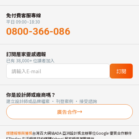
免付費客服專線
平日 09:00~18:30
0800-366-086
訂閱居家靈感週報
已有 38,000+ 位讀者加入
訂閱
你是設計師或廠商嗎？
建立設計師或品牌檔案 · 刊登案例 · 接受諮詢
廣告合作
媒體報導與獲獎
台灣百大網站
ADA 亞洲設計獎主辦單位
Google 優質合作夥伴
ETtoday 生活頻道特約媒體
Yahoo! 居家頻道策略夥伴