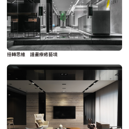
扭轉思維 譜畫療癒藝境