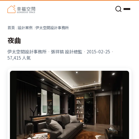
老屋預算分配與高 CP 值煥新術
看不見的居家風險和翻新關鍵
老屋預算分配與高 CP 值煥新術
首頁
設計案例
伊太空間設計事務所
夜曲
伊太空間設計事務所
·
張祥鎬 設計總監
·
2015-02-25
·
57,415
人氣