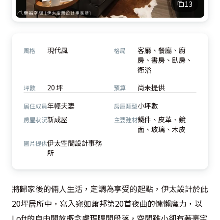
13
現代風
客廳、餐廳、廚
風格
格局
房、書房、臥房、
衛浴
20 坪
尚未提供
坪數
預算
年輕夫妻
小坪數
居住成員
房屋類型
新成屋
鐵件、皮革、鏡
房屋狀況
主要建材
面、玻璃、木皮
伊太空間設計事務
圖片提供
所
將歸家後的倆人生活，定調為享受的起點，伊太設計於此
20坪居所中，寫入宛如蕭邦第20首夜曲的慵懶魔力，以
Loft的自由開放概念處理隔間段落，空間雖小卻有著豪宅