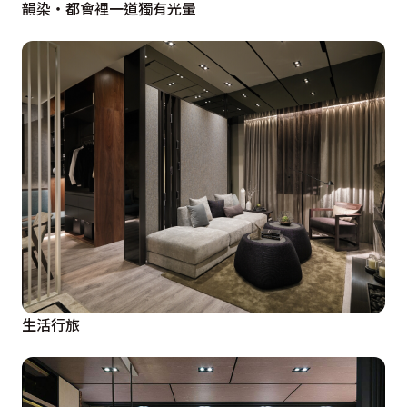
韻染‧都會裡一道獨有光暈
生活行旅