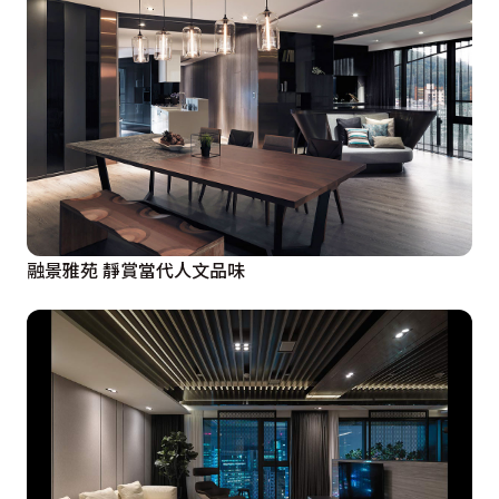
融景雅苑 靜賞當代人文品味