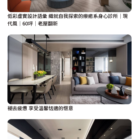
低彩虛實設計語彙 織就自我探索的療癒系身心診所│現
代風│60坪│老屋翻新
褪去疲憊 享受溫馨恬適的愜意