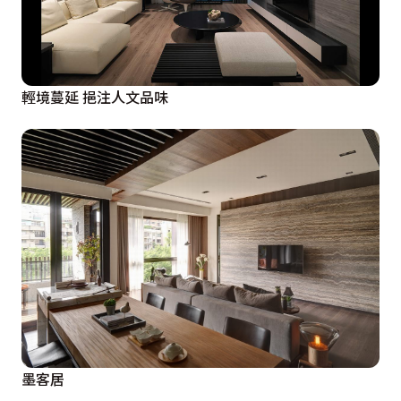
輕境蔓延 挹注人文品味
墨客居