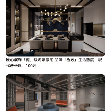
匠心演繹「億」級海濱豪宅 品味「極致」生活態度│現
代奢華風│100坪