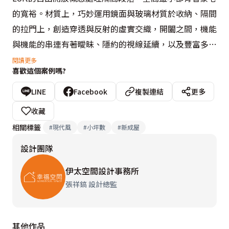
的寬裕。材質上，巧妙運用鏡面與玻璃材質於收納、隔間
的拉門上，創造穿透與反射的虛實交織，開闔之間，機能
與機能的串連有著曖昧、隱約的視線延續，以及豐富多層
的立面風景，巧妙將多機能整合於一房一廳的格局中，時
閱讀更多
喜歡這個案例嗎?
尚的空間氛圍，接續日裡充實工作的多彩，是以「夜曲」
為續曲，倆人生活的浪漫節奏，緩緩於空間中演奏。
LINE
Facebook
複製連結
更多
收藏
相關標籤
#
現代風
#
小坪數
#
新成屋
設計團隊
伊太空間設計事務所
張祥鎬 設計總監
其他作品