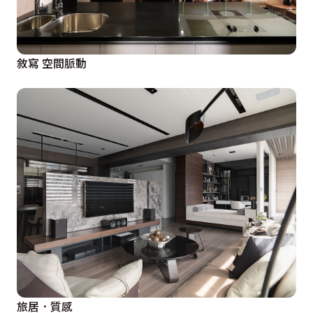
敘寫 空間脈動
旅居．質感