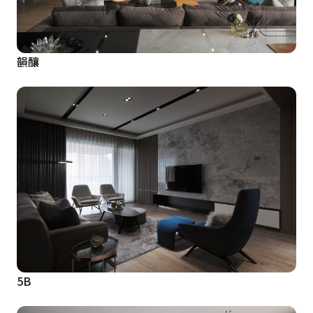
韻釀
5B