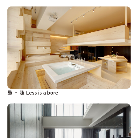
疊 ‧ 趣 Less is a bore