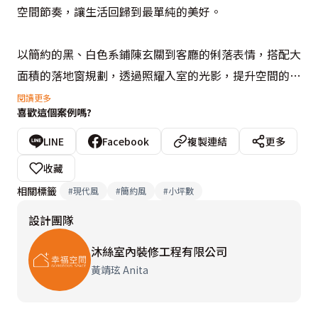
空間節奏，讓生活回歸到最單純的美好。

以簡約的黑、白色系鋪陳玄關到客廳的俐落表情，搭配大
面積的落地窗規劃，透過照耀入室的光影，提升空間的寬
適感受及明亮表情，沙發背牆跳以女主人喜愛的紫羅蘭
閱讀更多
喜歡這個案例嗎?
色，營造空間的浪漫情調，並與彼端機能型的電視櫃相互
襯托，形成悠然自在的紓壓氛圍。為滿足女主人大量的鞋
LINE
Facebook
複製連結
更多
子收納需求，在電視牆左側貼心規劃了大型隱藏式鞋櫃，
收藏
明鏡的材質運用不僅放大空間感，也可當作穿衣鏡使用，
相關標籤
#
現代風
#
簡約風
#
小坪數
大大提升空間坪效。主臥室以帶點藍的淡紫色調，圍塑出
設計團隊
唯美療癒的空間氛圍，打造一處能讓屋主夫妻徹底卸下疲
憊的休憩之所。
沐絲室內裝修工程有限公司
黃靖玹 Anita