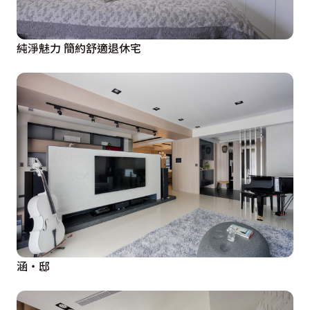
純淨魅力 簡約舒適退休宅
涵‧邸