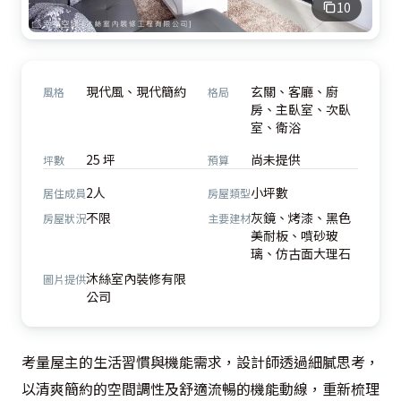
10
現代風、現代簡約
玄關、客廳、廚
風格
格局
房、主臥室、次臥
室、衛浴
25 坪
尚未提供
坪數
預算
2人
小坪數
居住成員
房屋類型
不限
灰鏡、烤漆、黑色
房屋狀況
主要建材
美耐板、噴砂玻
璃、仿古面大理石
沐絲室內裝修有限
圖片提供
公司
考量屋主的生活習慣與機能需求，設計師透過細膩思考，
以清爽簡約的空間調性及舒適流暢的機能動線，重新梳理