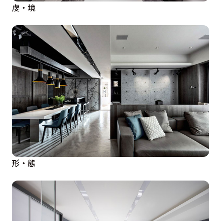
虔‧境
形‧態