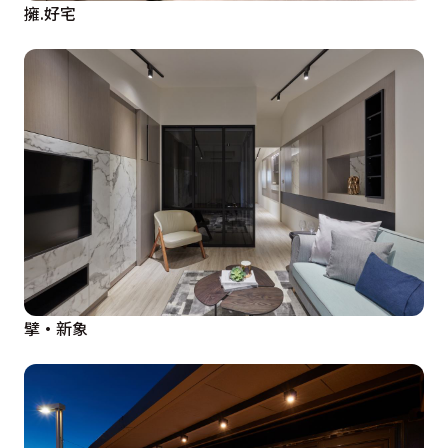
擁.好宅
擘·新象