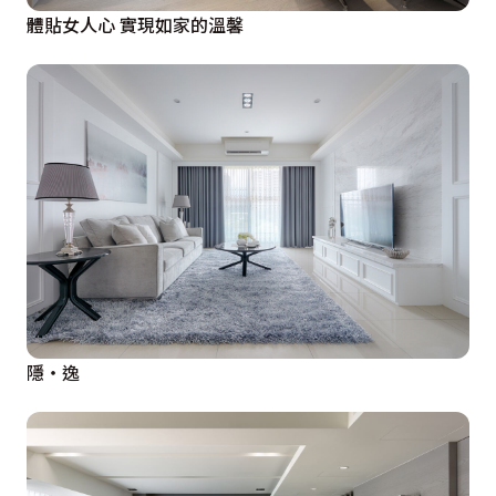
體貼女人心 實現如家的溫馨
隱‧逸