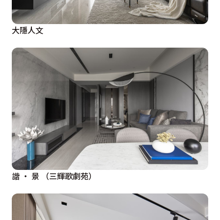
大隱人文
諧 ‧ 景 （三輝歌劇苑）