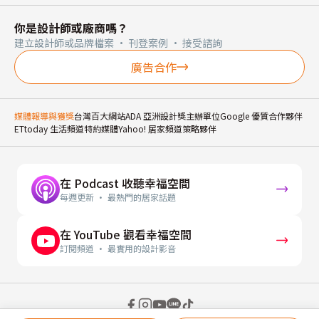
你是設計師或廠商嗎？
建立設計師或品牌檔案 · 刊登案例 · 接受諮詢
廣告合作
媒體報導與獲獎
台灣百大網站
ADA 亞洲設計獎主辦單位
Google 優質合作夥伴
ETtoday 生活頻道特約媒體
Yahoo! 居家頻道策略夥伴
在 Podcast 收聽幸福空間
每週更新 · 最熱門的居家話題
在 YouTube 觀看幸福空間
訂閱頻道 · 最實用的設計影音
© 2026 幸福空間 Gorgeous Space Co., Ltd.