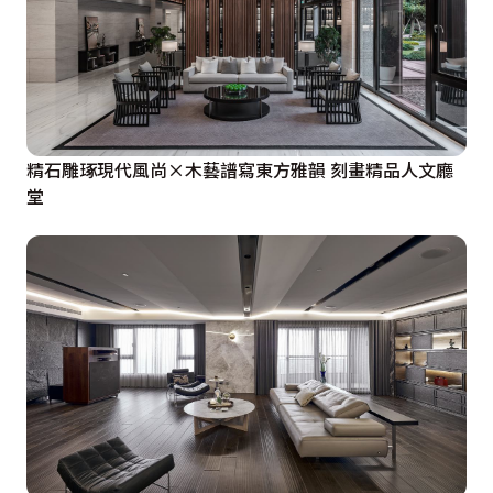
精石雕琢現代風尚×木藝譜寫東方雅韻 刻畫精品人文廳
堂