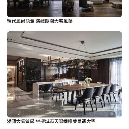
現代風尚語彙 演繹朗闊大宅風華
浸潤大氣質感 坐擁城市天際線唯美景觀大宅