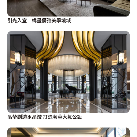
引光入室 構畫優雅美學境域
晶瑩剔透水晶燈 打造奢華大氣公設