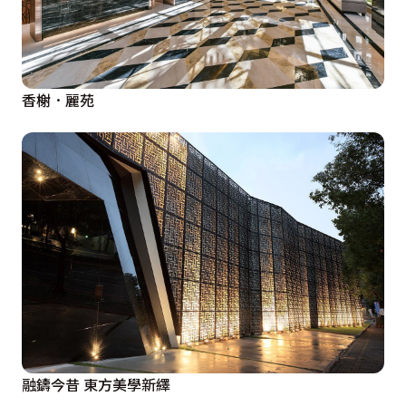
香榭．麗苑
融鑄今昔 東方美學新繹