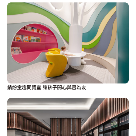
繽紛童趣閱覽室 讓孩子開心與書為友