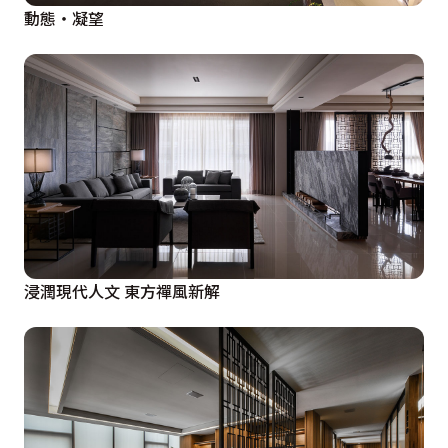
動態‧凝望
浸潤現代人文 東方禪風新解