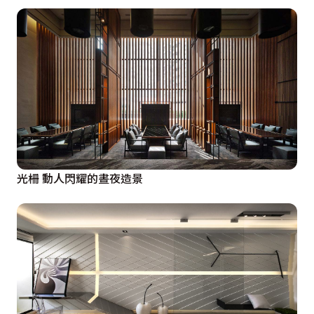
光柵 動人閃耀的晝夜造景