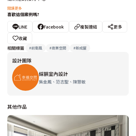
閱讀更多
喜歡這個案例嗎?
設計師破除制式的空間線條表現，延伸外牆多角立體切割
角度，呈現在迎賓櫃檯的立面處，並於背牆結合光影投
LINE
Facebook
複製連結
更多
射，展現質材紋路肌理的多樣化，同樣的立體鑿刻手法蔓
收藏
延至立面實牆，讓空間多了層次律動，進而隱藏通往各機
相關標籤
#
前衛風
#
商業空間
#
新成屋
能空間門片，更在端景處結合木皮、鐵件等異材質變化，
設計團隊
打造磅礡大器的藝術主牆。
綵韻室內設計
吳金鳳、范志聖、陳慧敏
其他作品