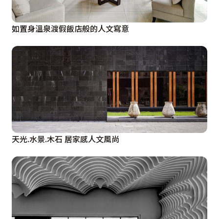
如置身溫泉渡假飯店般的人文寫意
天光.水景.木石 居家感人文風尚