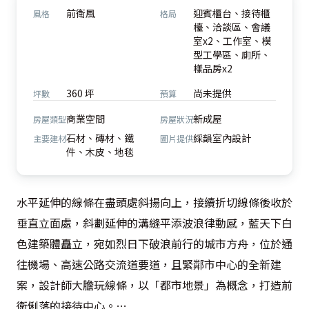
前衛風
迎賓櫃台、接待櫃
風格
格局
檯、洽談區、會議
室x2、工作室、模
型工學區、廁所、
樣品房x2
360 坪
尚未提供
坪數
預算
商業空間
新成屋
房屋類型
房屋狀況
石材、磚材、鐵
綵韻室內設計
主要建材
圖片提供
件、木皮、地毯
水平延伸的線條在盡頭處斜揚向上，接續折切線條後收於
垂直立面處，斜劃延伸的溝縫平添波浪律動感，藍天下白
色建築體矗立，宛如烈日下破浪前行的城市方舟，位於通
往機場、高速公路交流道要道，且緊鄰市中心的全新建
案，設計師大膽玩線條，以「都市地景」為概念，打造前
衛俐落的接待中心。
