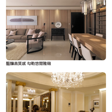
醞釀高質感 勾勒悠閒雅緻