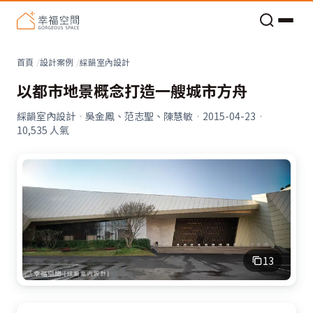
老屋預算分配與高 CP 值煥新術
看不見的居家風險和翻新關鍵
老屋預算分配與高 CP 值煥新術
首頁
設計案例
綵韻室內設計
以都市地景概念打造一艘城市方舟
綵韻室內設計
·
吳金鳳、范志聖、陳慧敏
·
2015-04-23
·
10,535
人氣
13