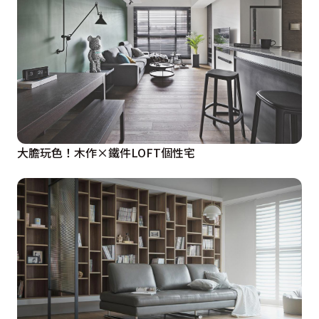
大膽玩色！木作×鐵件LOFT個性宅