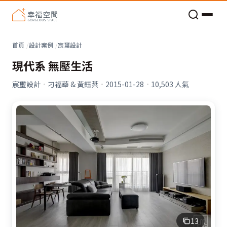
老屋預算分配與高 CP 值煥新術
看不見的居家風險和翻新關鍵
老屋預算分配與高 CP 值煥新術
首頁
設計案例
宸璽設計
現代系 無壓生活
宸璽設計
·
刁福華 & 黃鈺棻
·
2015-01-28
·
10,503
人氣
13