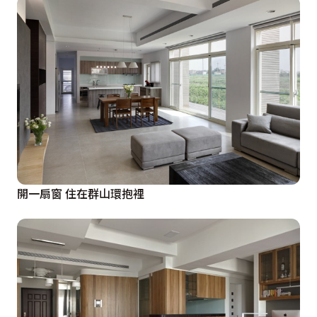
開一扇窗 住在群山環抱裡