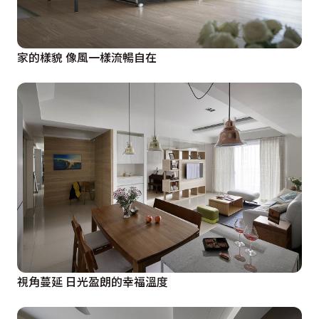
家的樣貌 像風一樣流暢自在
視角蔓延 日光盈朗的幸福溫度