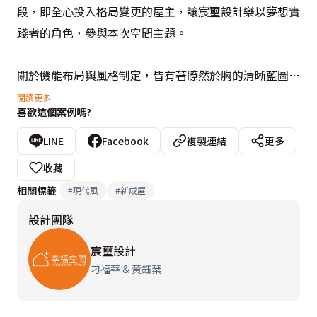
段，即全心投入格局變更的屋主，讓宸璽設計樂以夢想實
踐者的角色，參與本次空間主題。

關於機能布局與風格制定，皆有著瞭然於胸的清晰藍圖，
帶入簡約俐落的線條筆觸，逐一勾勒起居生活的自由隨
閱讀更多
喜歡這個案例嗎?
興。期待擁有舒適尺度的主臥衛浴，是空間規劃中的另一
關鍵，面對既有坪效略顯不足的窘境，透過將使用範圍的
LINE
Facebook
複製連結
更多
向外拓展，配合鐵件與玻璃的輕盈結構，經營著光感流動
收藏
的寬裕享受。
相關標籤
#
現代風
#
新成屋
設計團隊
宸璽設計
刁福華 & 黃鈺棻