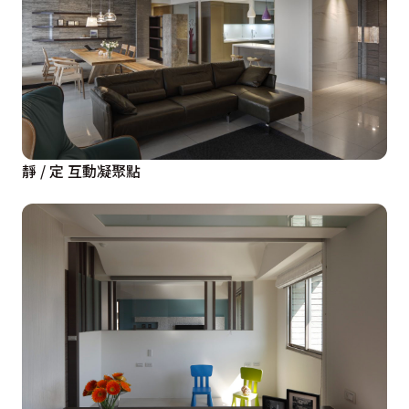
靜 / 定 互動凝聚點