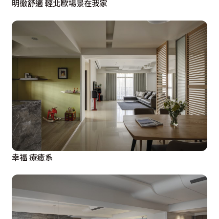
明徹舒適 輕北歐場景在我家
幸福 療癒系