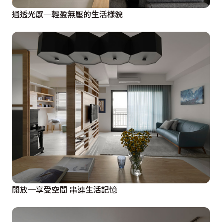
通透光感─輕盈無壓的生活樣貌
開放─享受空間 串連生活記憶