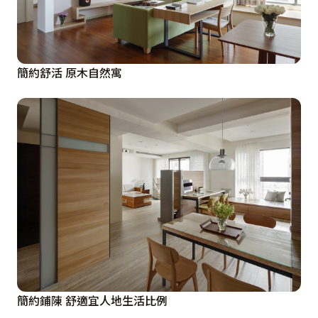
簡約舒活 原木自然寓
簡約鋪陳 舒適宜人地生活比例