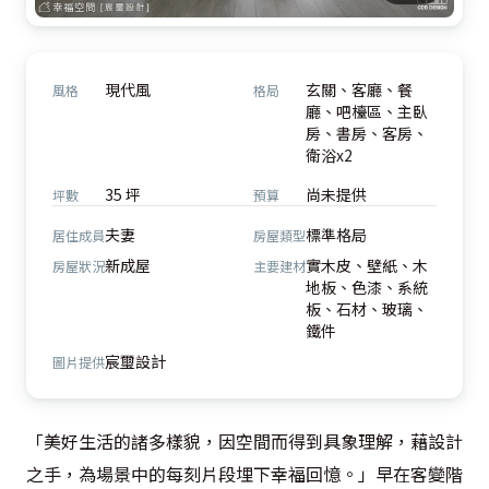
現代風
玄關、客廳、餐
風格
格局
廳、吧檯區、主臥
房、書房、客房、
衛浴x2
35 坪
尚未提供
坪數
預算
夫妻
標準格局
居住成員
房屋類型
新成屋
實木皮、壁紙、木
房屋狀況
主要建材
地板、色漆、系統
板、石材、玻璃、
鐵件
宸璽設計
圖片提供
「美好生活的諸多樣貌，因空間而得到具象理解，藉設計
之手，為場景中的每刻片段埋下幸福回憶。」早在客變階