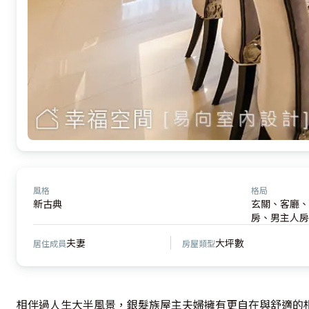
風格
格局
新古典
玄關、客廳、
房、男主人房
夫妻
大坪數
居住成員
房屋類型
相伴過人生大半風景，銀髮族屋主夫婦擁有更自在與舒適的