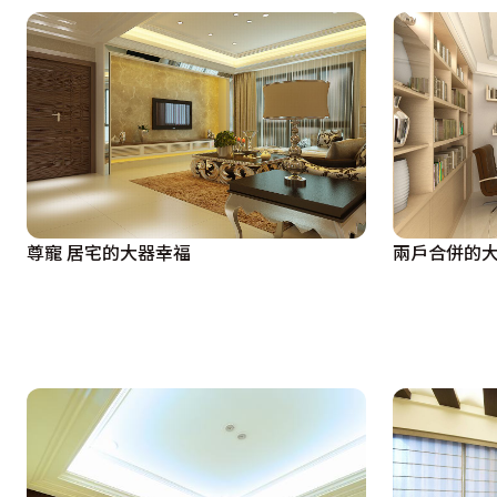
尊寵 居宅的大器幸福
兩戶合併的