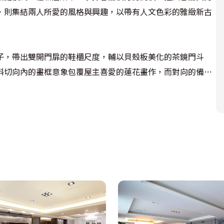
，則集結兩人所愛的風格與興趣，以帶有人文色彩的雅緻新古
子，帶出雙開門扉的鞋櫃尺度，輔以貝殼板美化的茶鏡門斗
斜切向內的畫框意象包覆屋主喜愛的蓮花畫作，而對向的備餐
烘托展示品精緻度，藉藝術佳作渲染人文底蘊。迎著清朗日照
製玻璃背牆，在富貴氣息中呼應整體人文氣質。

喜愛的紫色系，以不同色階表現在家具、寢飾上，甚至克服施
花朵圖騰，畫龍點睛出柔美浪漫。而男主人喜愛的藍色則透過
體用色。