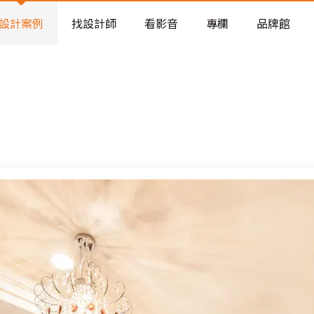
老屋預算分配與高 CP 值煥新術
看不見的居家風險和翻新關鍵
設計案例
找設計師
看影音
專欄
品牌館
老屋預算分配與高 CP 值煥新術