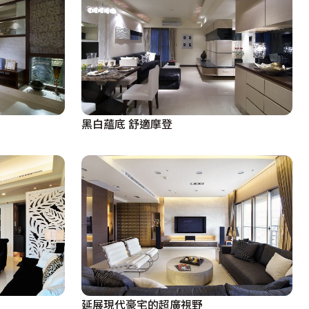
黑白蘊底 舒適摩登
延展現代豪宅的超廣視野