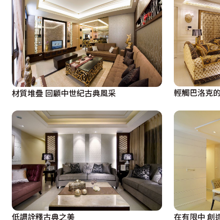
輕觸巴洛克
材質堆疊 回顧中世紀古典風采
低調詮釋古典之美
在有限中 創