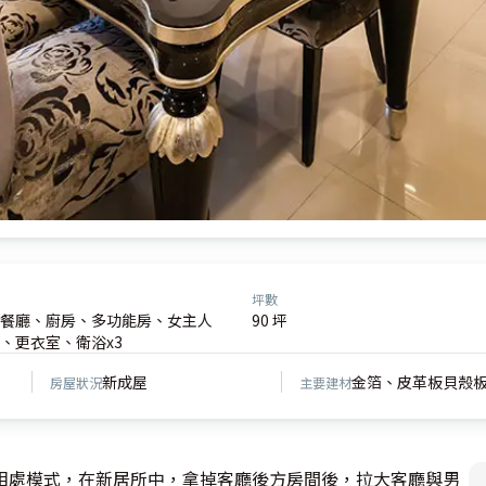
坪數
餐廳、廚房、多功能房、女主人
90 坪
、更衣室、衛浴x3
新成屋
金箔、皮革板貝殼
房屋狀況
主要建材
相處模式，在新居所中，拿掉客廳後方房間後，拉大客廳與男