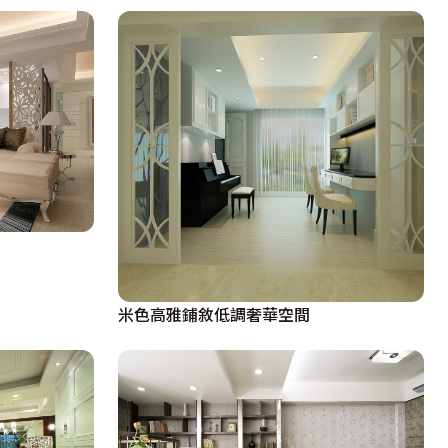
米色高雅鋪敘低調奢華空間