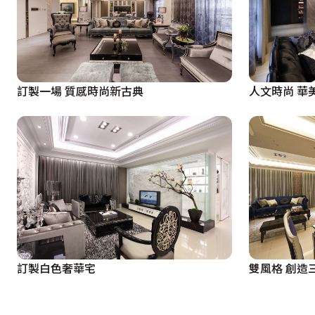
訂製一場 質感時尚新古典
人文時尚 華
訂製白色奢華宅
雙風格 創造