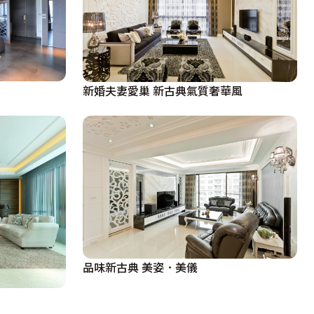
新婚夫妻愛巢 新古典氣質奢華風
品味新古典 美姿．美儀