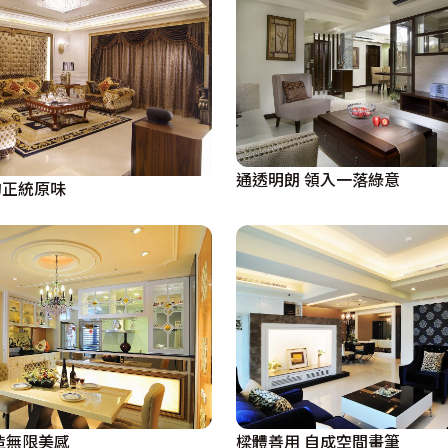
通透明朗 領入一落綠意
的正統原味
造無限美感
樑體善用 自成空間畫筆