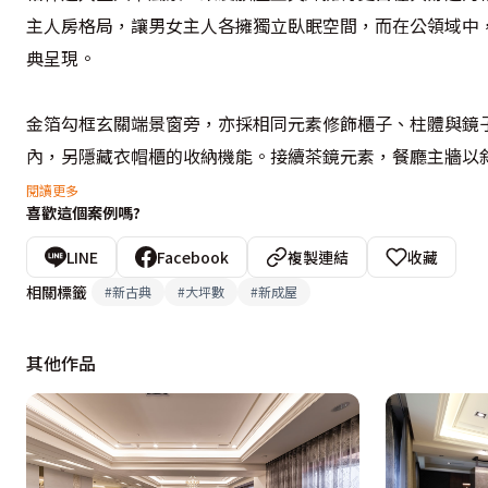
主人房格局，讓男女主人各擁獨立臥眠空間，而在公領域中
典呈現。

金箔勾框玄關端景窗旁，亦採相同元素修飾櫃子、柱體與鏡
內，另隱藏衣帽櫃的收納機能。接續茶鏡元素，餐廳主牆以
櫃則以波浪紋皮革板豐富櫃面層次，另採藝術畫框結合照明
閱讀更多
喜歡這個案例嗎?
的客廳區，鮮亮的孔雀藍圖騰沙發，搭配由屋主拍攝印刷的特
LINE
Facebook
複製連結
收藏
分屬男女主人的私領域內，各擁專屬色彩；設計師將女主人
相關標籤
#
新古典
#
大坪數
#
新成屋
工難度，在通往更衣室的門片與立面上，以雕刻板細雕拼構
木皮染色方式表現在立面與櫃體上，另搭配大地色系平衡整
其他作品