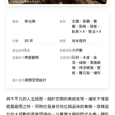
新古典
玄關、客廳、餐
風格
格局
廳、廚房、佛堂、
臥房×4、衛浴×4
80 坪
尚未提供
坪數
預算
5人
大坪數
居住成員
房屋類型
老屋翻新
石材、木皮、金
房屋狀況
主要建材
箔、線板、窯燒玻
璃、烤漆玻璃、壁
紙、雕花板、繃布
鼎鋒空間設計
圖片提供
將不平凡的人生經歷，融於空間的美感表現，讓家不僅是
遮風避雨之所，同時也是身份地位與品味的象徵。鼎鋒設
計在大坪數的寬敞環境中，以奢華大器的歐式古典，襯托