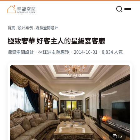
老屋預算分配與高 CP 值煥新術
首頁
設計案例
鼎鋒空間設計
極致奢華 好客主人的星級宴客廳
鼎鋒空間設計
·
林鈺洲 & 陳惠玲
·
2014-10-31
·
8,834
人氣
13