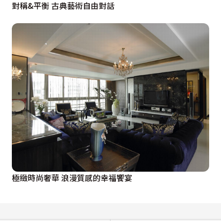
對稱&平衡 古典藝術自由對話
極緻時尚奢華 浪漫質感的幸福饗宴