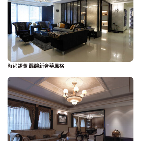
時尚語彙 醞釀新奢華風格