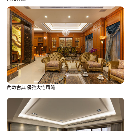
內斂古典 優雅大宅風範