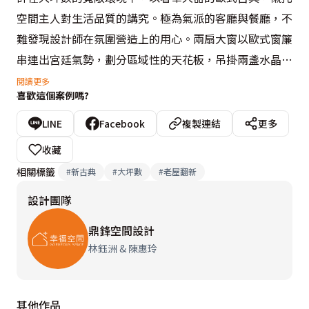
空間主人對生活品質的講究。極為氣派的客廳與餐廳，不
難發現設計師在氛圍營造上的用心。兩扇大窗以歐式窗簾
串連出宮廷氣勢，劃分區域性的天花板，吊掛兩盞水晶燈
璀璨照映，更彰顯公共區域的奢華意象。

閱讀更多
喜歡這個案例嗎?
設想周全的傢俱配置，皆考慮好客主人的需求，餐廳使用
LINE
Facebook
複製連結
更多
十二人大圓桌，讓屋主在家就能得體地宴請重要客戶，不
收藏
失待客禮儀。四間臥房則反應出家庭成員的個性與想法，
相關標籤
#
新古典
#
大坪數
#
老屋翻新
無論是延續古典風情的主人房，或是由孩子們主導的極簡
設計團隊
與原始質樸感，在風格與機能都盡數滿足居住者的想望，
展現客製化的設計堅持。
鼎鋒空間設計
林鈺洲 & 陳惠玲
其他作品