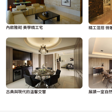
內斂雅砌 美學精工宅
精工混搭 微
古典與現代的溫馨交響
展讀一室自