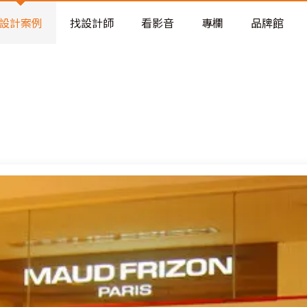
老屋預算分配與高 CP 值煥新術
設計案例
找設計師
看影音
專欄
品牌館