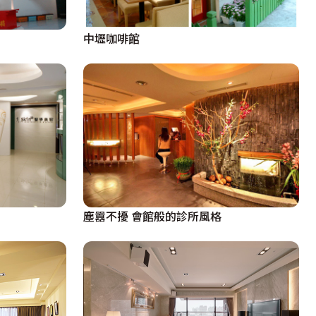
中壢咖啡館
塵囂不擾 會館般的診所風格