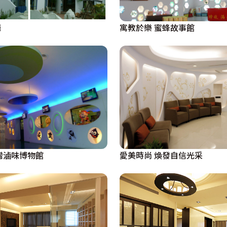
廳
寓教於樂 蜜蜂故事館
灣滷味博物館
愛美時尚 煥發自信光采