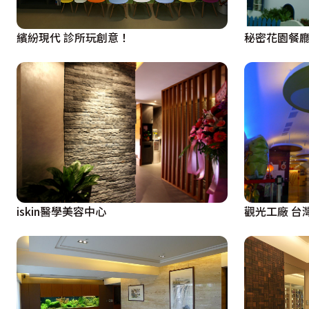
繽紛現代 診所玩創意！
秘密花園餐
iskin醫學美容中心
觀光工廠 台