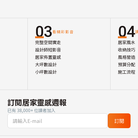
03
04
看精彩影音
完整空間實走
居家風水
設計師短影音
收納技巧
居家佈置靈感
風格營造
大坪數設計
預算分配
小坪數設計
施工流程
訂閱居家靈感週報
已有 38,000+ 位讀者加入
訂閱