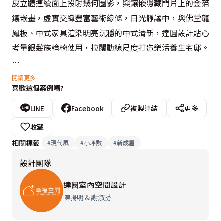
皮立體連續面上投射幾何圖影，與鑲嵌隱藏門片上的金箔
鑲嵌畫，虛實交織豐富藝術線條，日光靜謐中，與佛堂龍
鳳板、中式家具渲染明亮沉穩的中式清新，達圓設計貼心
考量銀髮族輪椅使用，拉闊動線尺度打造樂活養生宅邸。

對比繁複刻飾的雕花線條，設計師隱藏儲藏室、客衛浴與
閱讀更多
喜歡這個案例嗎?
多功能房門片，修飾齊整放大的空間格局，橫亙客餐廳間
的大樑亦結合照明與雕花板，兼具照度與修飾機能。另
LINE
Facebook
複製連結
更多
外，設計師在玄關鞋櫃貼飾趣味凹凸鏡，並調整多功能房
收藏
格局，寶貝孫子可在此開心玩樂，讓屋主體現含飴弄孫的
相關標籤
#
現代風
#
小坪數
#
新成屋
享樂人生。
設計團隊
達圓室內空間設計
陳揚明＆謝淑芬