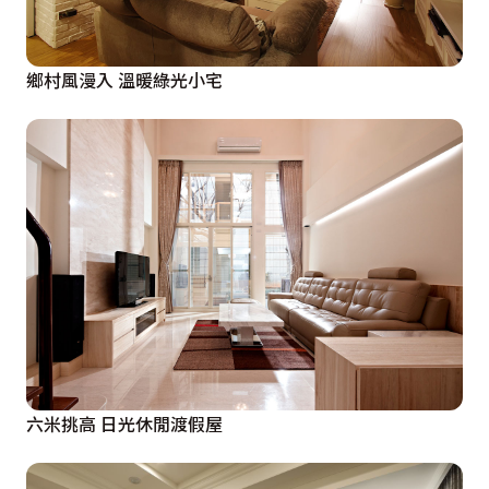
鄉村風漫入 溫暖綠光小宅
六米挑高 日光休閒渡假屋