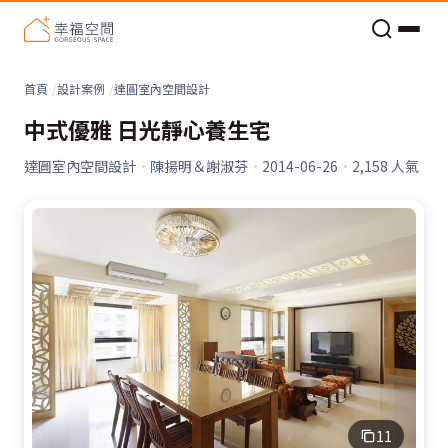
老屋預算分配與高 CP 值煥新術
看不見的居家風險和翻新關鍵
老屋預算分配與高 CP 值煥新術
首頁
設計案例
達圓室內空間設計
中式優雅 日光靜心養生宅
達圓室內空間設計
·
陳揚明＆謝淑芬
·
2014-06-26
·
2,158
人氣
11