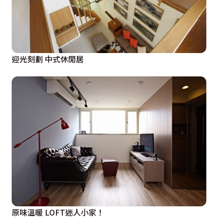
迎光刻劃 中式休閒居
原味溫暖 LOFT迷人小家！