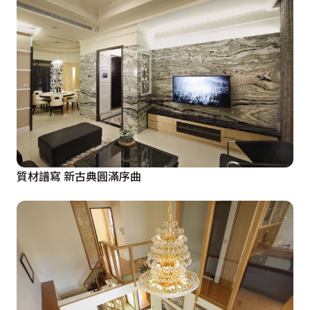
質材譜寫 新古典圓滿序曲