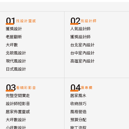
01
02
找設計靈感
找設計師
獲獎設計
人氣設計師
老屋翻新
獲獎設計師
大坪數
台北室內設計
北歐風設計
台中室內設計
現代風設計
高雄室內設計
日式風設計
03
04
看精彩影音
讀專欄
完整空間實走
居家風水
設計師短影音
收納技巧
居家佈置靈感
風格營造
大坪數設計
預算分配
小坪數設計
施工流程