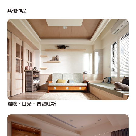
其他作品
貓咪‧日光‧普羅旺斯