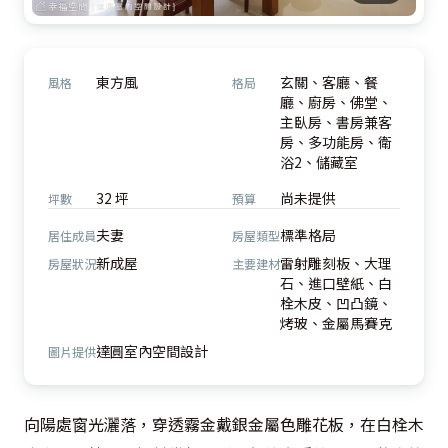
東方風
玄關、客廳、餐
風格
格局
廳、廚房、佛堂、
主臥房、書房兼客
房、多功能房、衛
浴2、儲藏室
32 坪
尚未提供
坪數
預算
夫妻
標準格局
居住成員
房屋類型
新成屋
雷射雕刻板、大理
房屋狀況
主要建材
石、進口壁紙、白
栓木皮、凹凸鏡、
烤玻、金屬馬賽克
達圓室內空間設計
圖片提供
向陽處窗光灑落，穿透霧金戴銀金屬色雕花板，在白栓木