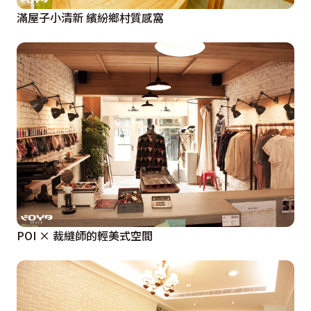
滿屋子小清新 繽紛鄉村質感窩
POI × 裁縫師的輕美式空間