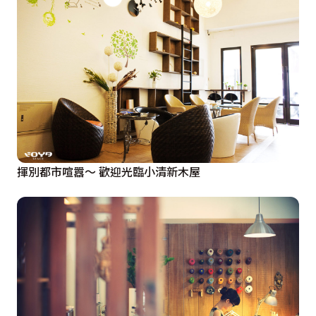
揮別都市喧囂～ 歡迎光臨小清新木屋