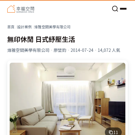
老屋預算分配與高 CP 值煥新術
看不見的居家風險和翻新關鍵
老屋預算分配與高 CP 值煥新術
首頁
設計案例
烽雅空間美學有限公司
無印休閒 日式紓壓生活
烽雅空間美學有限公司
·
廖埜鈞
·
2014-07-24
·
14,072
人氣
11