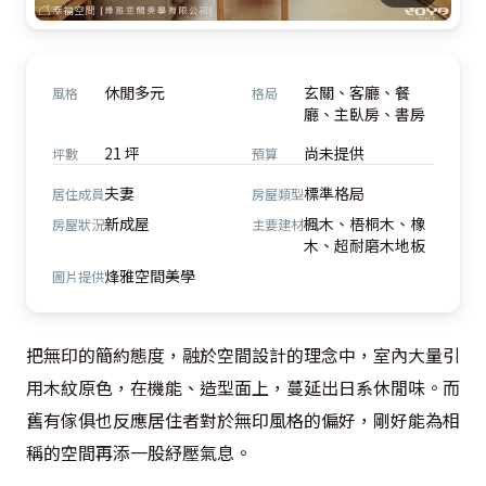
休閒多元
玄關、客廳、餐
風格
格局
廳、主臥房、書房
21 坪
尚未提供
坪數
預算
夫妻
標準格局
居住成員
房屋類型
新成屋
楓木、梧桐木、橡
房屋狀況
主要建材
木、超耐磨木地板
烽雅空間美學
圖片提供
把無印的簡約態度，融於空間設計的理念中，室內大量引
用木紋原色，在機能、造型面上，蔓延出日系休閒味。而
舊有傢俱也反應居住者對於無印風格的偏好，剛好能為相
稱的空間再添一股紓壓氣息。
