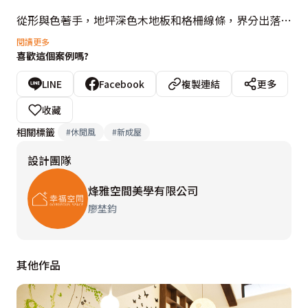
從形與色著手，地坪深色木地板和格柵線條，界分出落塵
玄關。一旁延伸的餐櫃，可以發現小空間的關鍵設計。由
閱讀更多
喜歡這個案例嗎?
木工訂製的一套餐桌椅，精算比例、尺寸，可以完全淨空
收入櫃內，兼顧用餐需求與空間彈性，展現設計者的靈活
LINE
Facebook
複製連結
更多
思維。主臥房精選復古燈具，從中襯托個性品味，同時貼
收藏
心備有上掀式化妝台，達到美感與機能的平衡。
相關標籤
#
休閒風
#
新成屋
設計團隊
烽雅空間美學有限公司
廖埜鈞
其他作品