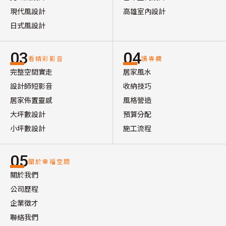
現代風設計
高雄室內設計
日式風設計
03
04
看精彩影音
讀專欄
完整空間實走
居家風水
設計師短影音
收納技巧
居家佈置靈感
風格營造
大坪數設計
預算分配
小坪數設計
施工流程
05
關於幸福空間
關於我們
公司歷程
企業徵才
聯絡我們