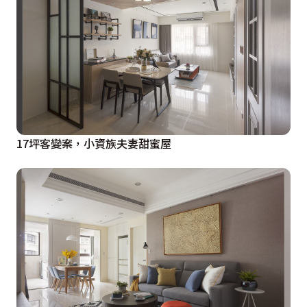
17坪客變案，小資族夫妻甜蜜屋