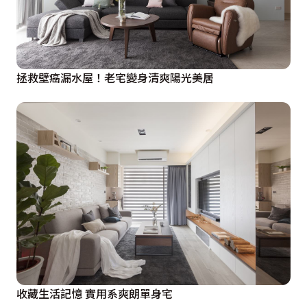
拯救壁癌漏水屋！老宅變身清爽陽光美居
收藏生活記憶 實用系爽朗單身宅