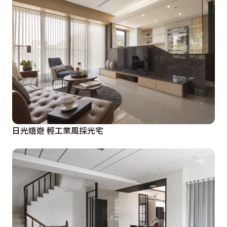
日光嬉遊 輕工業風採光宅