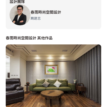
設計團隊
灰藍色為基底的主臥房內，複層線板、百葉窗、白色格窗
與繃布床頭，鋪敘內斂優雅地美式古典表情，設計師在臨
春雨時尚空間設計
窗處設計一方工作角落，深木色的高櫃更與通往更衣室的
周建志
格柵門片構築對稱的電視牆比例，另因應床頭樑體而增設
的收納櫃內，具有一整個牆面寬度的收納量。女孩房中以
經典美式家具與大量收納機能為主，特點在於天花板的手
春雨時尚空間設計 其他作品
繪藝術畫作，妝點出女孩房的柔美浪漫。