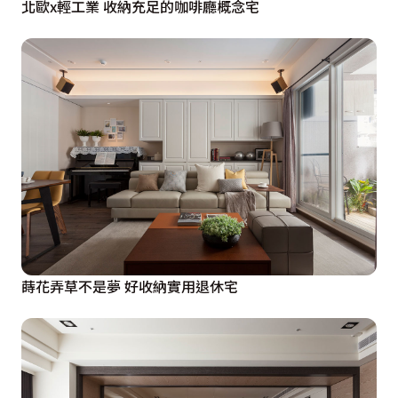
北歐x輕工業 收納充足的咖啡廳概念宅
蒔花弄草不是夢 好收納實用退休宅