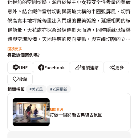
化銳角的空間型態，源自於屋主小女孩安全性考量的美麗
意外。結合鐵件雷射切割與霧玻共構的半圓弧屏風，切齊
架高實木地坪線條畫出入門處的優美弧線，延續相同的線
條語彙，天花處亦採柔滑線條劃天而過，同時隱藏低矮樑
體與空調設備，天地呼應的反向雙弧，與直線切割的立
面、實木拼貼的幾何地坪，從線條美學共築輕美式新古
閱讀更多
喜歡這個案例嗎?
典。

LINE
Facebook
複製連結
更多
越過無高低差地坪，來到復古磚覆面的餐廚區，設計師在
收藏
牆角畸零處規劃一方具有收納機能的美麗端景，與沿牆遊
相關標籤
#
美式風
#
老屋翻新
走的立體線條及上方留白的櫃體設計，在在表現美式新古
典的風格精髓，對應圓形餐桌向上挑高的天花內，貝殼板
相關影片
飾底與設計感水晶燈折射出溫潤晶燦的光芒，鋪陳公共空
訂做一個家 新古典復古氛圍
間的微奢時尚。
