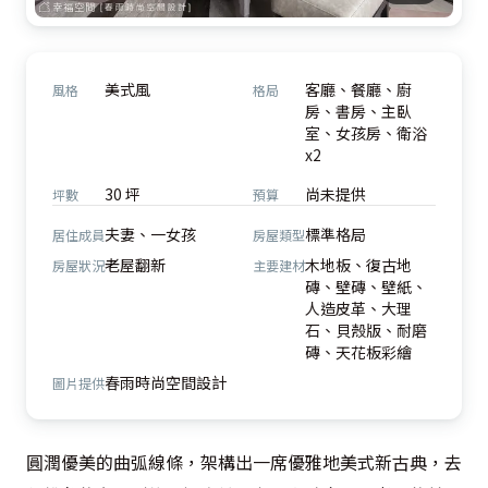
美式風
客廳、餐廳、廚
風格
格局
房、書房、主臥
室、女孩房、衛浴
x2
30 坪
尚未提供
坪數
預算
夫妻、一女孩
標準格局
居住成員
房屋類型
老屋翻新
木地板、復古地
房屋狀況
主要建材
磚、壁磚、壁紙、
人造皮革、大理
石、貝殼版、耐磨
磚、天花板彩繪
春雨時尚空間設計
圖片提供
圓潤優美的曲弧線條，架構出一席優雅地美式新古典，去