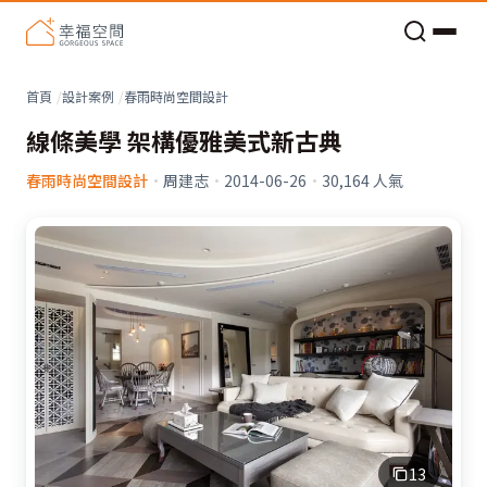
老屋預算分配與高 CP 值煥新術
看不見的居家風險和翻新關鍵
老屋預算分配與高 CP 值煥新術
首頁
設計案例
春雨時尚空間設計
線條美學 架構優雅美式新古典
春雨時尚空間設計
·
周建志
·
2014-06-26
·
30,164
人氣
13