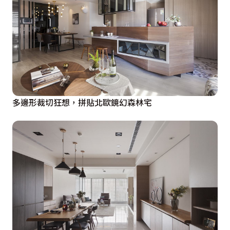
多邊形裁切狂想，拼貼北歐鏡幻森林宅