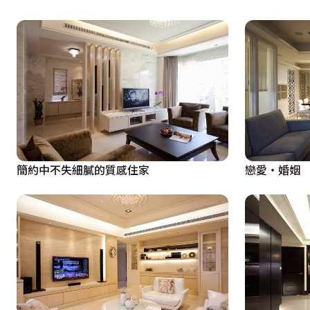
戀愛‧婚姻
簡約中不失細膩的質感住家