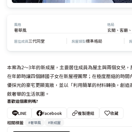
風格
格局
奢華風
玄關、客廳、
三代同堂
標準格局
居住成員
房屋類型
本案為2～3年的新成屋，主要居住成員為屋主與兩個女兒
在年節時讓四個歸國子女在新屋裡團聚；在極度壓縮的時間
優採光的豪宅更顯寬敞，並以「利用簡單的材料轉換，創造
斂奢華的生活氛圍。
喜歡這個案例嗎?
LINE
Facebook
複製連結
收藏
相關標籤
#
奢華風
#
新成屋