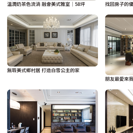
溫潤奶茶色流淌 融會美式雅室｜58坪
找回房子的優
無瑕美式鄉村居 打造白雪公主的家
朋友最愛來我