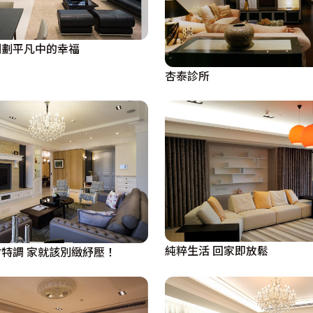
刻劃平凡中的幸福
杏泰診所
純粹生活 回家即放鬆
特調 家就該別緻紓壓！