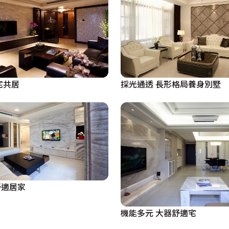
宅共居
採光通透 長形格局養身別墅
舒適居家
機能多元 大器舒適宅