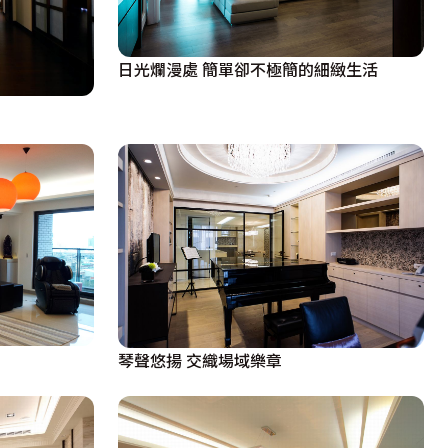
日光爛漫處 簡單卻不極簡的細緻生活
琴聲悠揚 交織場域樂章