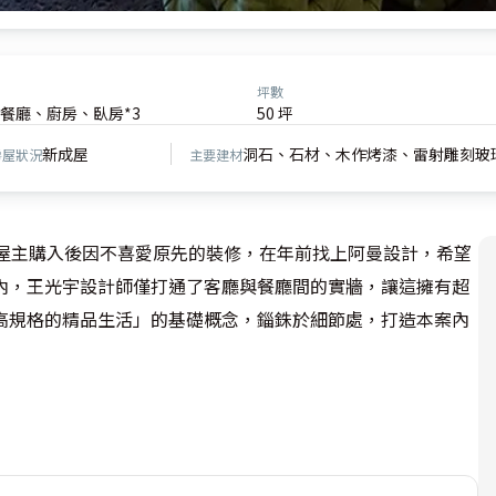
坪數
餐廳、廚房、臥房*3
50 坪
新成屋
洞石、石材、木作烤漆、雷射雕刻玻
房屋狀況
主要建材
，屋主購入後因不喜愛原先的裝修，在年前找上阿曼設計，希望
內，王光宇設計師僅打通了客廳與餐廳間的實牆，讓這擁有超
高規格的精品生活」的基礎概念，錙銖於細節處，打造本案內