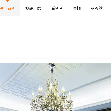
老屋預算分配與高 CP 值煥新術
看不見的居家風險和翻新關鍵
設計案例
找設計師
看影音
專欄
品牌館
老屋預算分配與高 CP 值煥新術