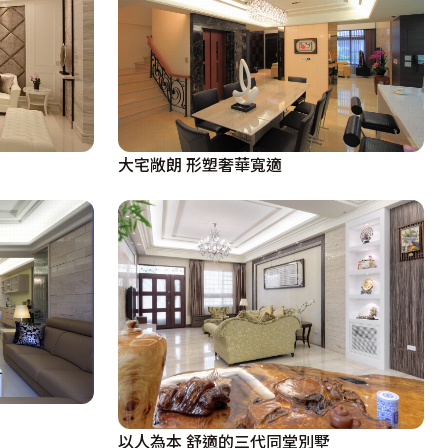
大宅敞朗 形塑奢華寬適
以人為本 舒適的三代同堂別墅