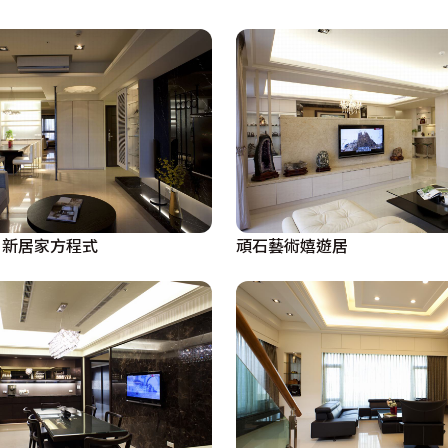
 新居家方程式
頑石藝術嬉遊居