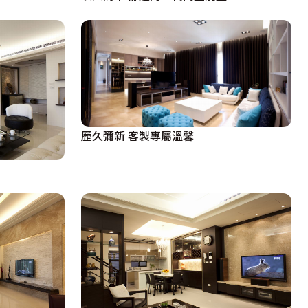
歷久彌新 客製專屬溫馨