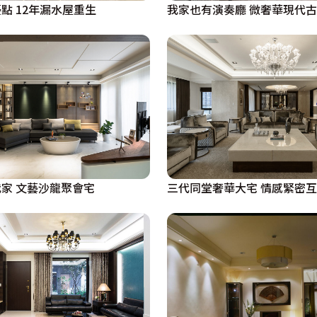
點 12年漏水屋重生
我家也有演奏廳 微奢華現代
家 文藝沙龍聚會宅
三代同堂奢華大宅 情感緊密