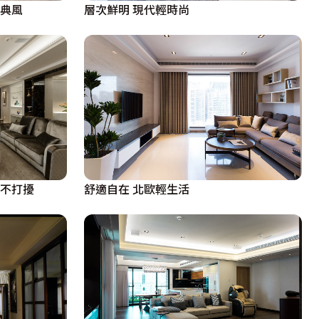
古典風
層次鮮明 現代輕時尚
舒適自在 北歐輕生活
互不打擾