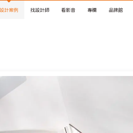
老屋預算分配與高 CP 值煥新術
設計案例
找設計師
看影音
專欄
品牌館