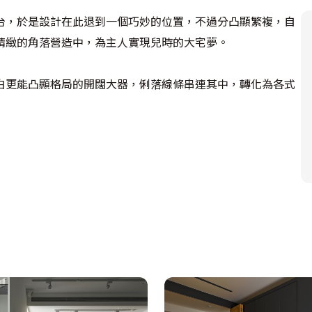
台，於是設計在此退到一個巧妙的位置，不過分凸顯繁複，自
緻的角落營造中，為主人實現兒時的大宅夢。

白更能凸顯格局的開闊大器，俐落線條串連其中，轉化為各式
讓行進可以駐足歇息；角落留白，則是為了營造悠美意境。

角落情趣，藉由空間的連結與穿透，營造室內不同角度延伸的