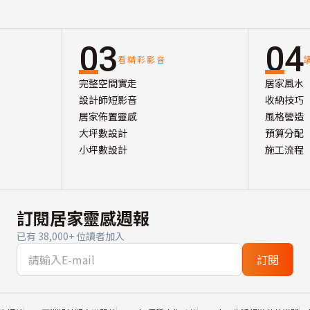
03
04
看精彩影音
完整空間實走
居家風水
設計師短影音
收納技巧
居家佈置靈感
風格營造
大坪數設計
預算分配
小坪數設計
施工流程
訂閱居家靈感週報
已有 38,000+ 位讀者加入
訂閱