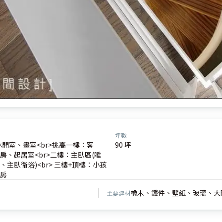
坪數
休閒室、畫室<br>挑高一樓：客
90 坪
房、起居室<br>二樓：主臥區(睡
主臥衛浴)<br> 三樓+頂樓：小孩
房
橡木、鐵件、壁紙、玻璃、大
主要建材