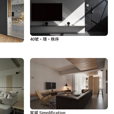
40號‧隱‧秩序
家減 Simplification