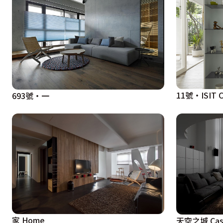
11號‧ISIT 
693號‧一
家 Home
天空之城 Castl