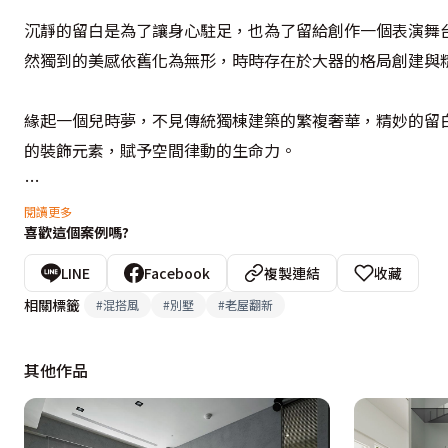
沉靜的留白是為了讓身心駐足，也為了留給創作一個表演舞
然獨到的美感依舊化為無形，時時存在於大器的格局創建與精
緣起一個兒時夢，不見傳統獨棟建築的繁複奢華，精妙的留
的裝飾元素，賦予空間律動的生命力。

牆面留白，是為了還給藝術一個展示舞台；梯間留白，是為了
閱讀更多
喜歡這個案例嗎?
藝術，創造的最佳舞台，在適時地點綴花漾、藝術與窺視的
LINE
Facebook
複製連結
收藏
視覺樂趣。

相關標籤
#
混搭風
#
別墅
#
老屋翻新
設計概念文字為【ISIT設計】提供
其他作品