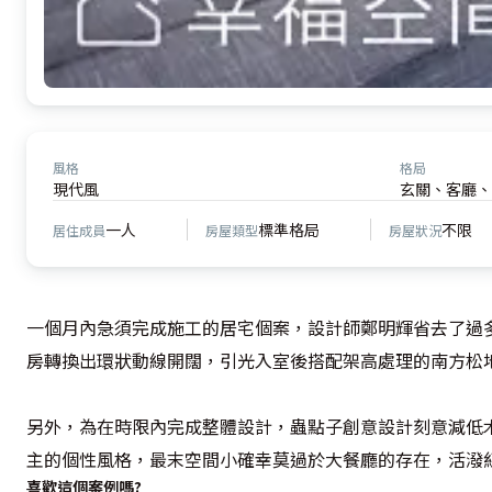
風格
格局
現代風
玄關、客廳、
一人
標準格局
不限
居住成員
房屋類型
房屋狀況
一個月內急須完成施工的居宅個案，設計師鄭明輝省去了過
房轉換出環狀動線開闊，引光入室後搭配架高處理的南方松地坪
另外，為在時限內完成整體設計，蟲點子創意設計刻意減低
主的個性風格，最末空間小確幸莫過於大餐廳的存在，活潑
喜歡這個案例嗎?