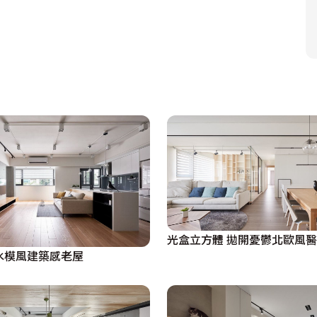
光盒立方體 拋開憂鬱北歐風
水模風建築感老屋