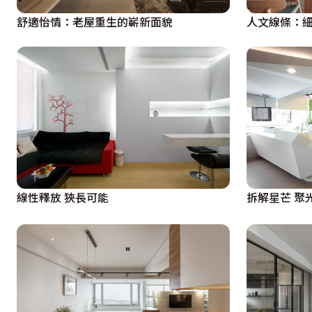
舒適怡情：老屋重生的嶄新面貌
人文線條：
線性釋放 狹長可能
拆解星芒 聚