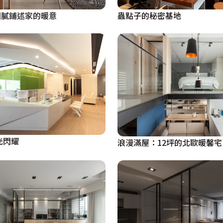
細膩鋪述家的暖意
蟲點子的秘密基地
光閃耀
浪漫滿屋：12坪的北歐暖馨宅