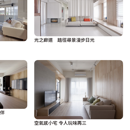
光之廊道 踏徑尋景漫步日光
相伴
空氣感小宅 令人玩味再三