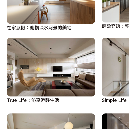
輕盈穿透：
在家渡假：俯攬淡水河景的美宅
True Life：沁享澄靜生活
Simple L