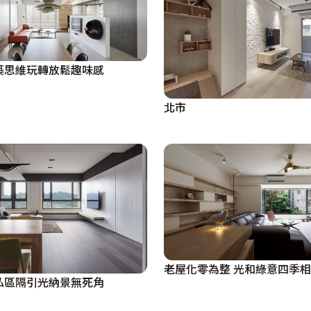
築思維玩轉放鬆趣味感
北市
老屋化零為整 光和綠意四季
私區隔引光納景無死角