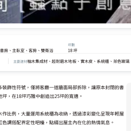
坪數
書房、主臥室、客房、雙衛浴
18 坪
柚木集成材、超耐磨木地板、實木皮、系統櫃、茶色玻璃
主要建材
多裝飾性符號，僅將客廳一道牆面局部拆除，讓原本封閉的書
，在18坪巧雅中創造出25坪的寬適。

木作比例，大量運用系統櫃為收納，透過漆彩變化呈現年輕屋
紅色調搭配界定性吧檯，點綴出屋主內在化的熱情氣息。