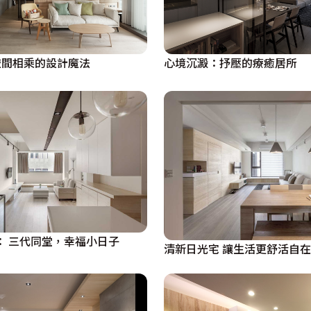
空間相乘的設計魔法
心境沉澱：抒壓的療癒居所
ife： 三代同堂，幸福小日子
清新日光宅 讓生活更舒活自在