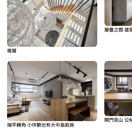
層疊之間 建
複層
開門見山 公
撫平轉角 小坪數也有大中島廚房