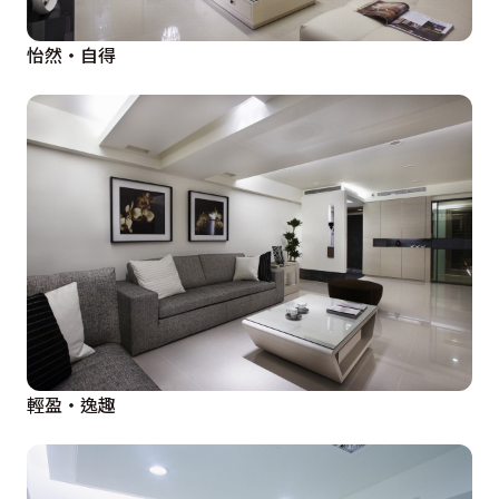
怡然‧自得
輕盈‧逸趣