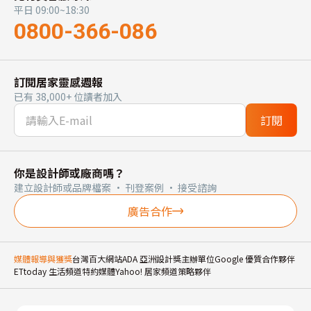
平日 09:00~18:30
0800-366-086
訂閱居家靈感週報
已有 38,000+ 位讀者加入
訂閱
你是設計師或廠商嗎？
建立設計師或品牌檔案 · 刊登案例 · 接受諮詢
廣告合作
媒體報導與獲獎
台灣百大網站
ADA 亞洲設計獎主辦單位
Google 優質合作夥伴
ETtoday 生活頻道特約媒體
Yahoo! 居家頻道策略夥伴