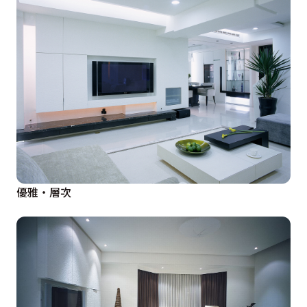
優雅‧層次