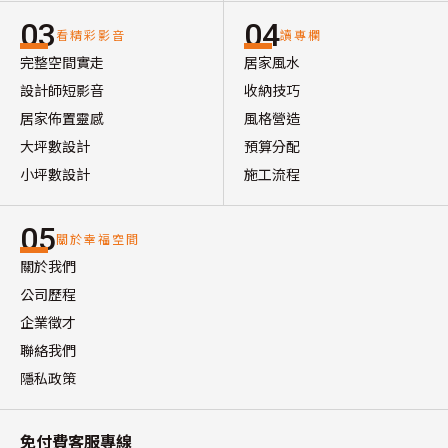
03
04
看精彩影音
讀專欄
完整空間實走
居家風水
設計師短影音
收納技巧
居家佈置靈感
風格營造
大坪數設計
預算分配
小坪數設計
施工流程
05
關於幸福空間
關於我們
公司歷程
企業徵才
聯絡我們
隱私政策
免付費客服專線