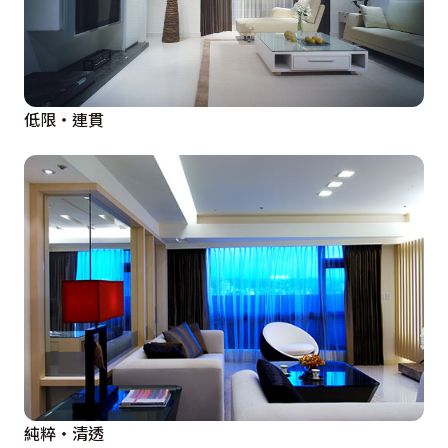
低限‧連貫
純粹‧清透