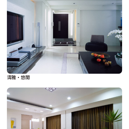
清雅‧悠閒