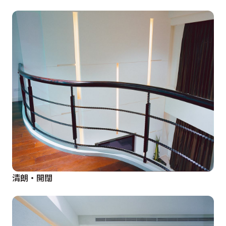
清朗‧開闊