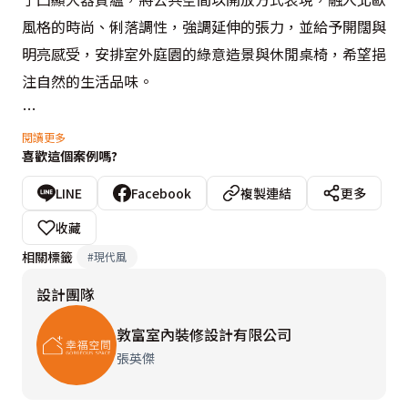
風格的時尚、俐落調性，強調延伸的張力，並給予開闊與
明亮感受，安排室外庭園的綠意造景與休閒桌椅，希望挹
注自然的生活品味。

廳區以大面積的落地門窗，引入室外庭園的綠意造景，連
閱讀更多
喜歡這個案例嗎?
貫內外的開闊感受，在連貫公共區域的立面設計，以顏
色、材質讓視覺停格的同時，得到協調的旨趣。客廳主牆
LINE
Facebook
複製連結
更多
面以白色為基調，配置間接光源，與戶外綠景共同連貫悠
收藏
閒的生活氛圍；餐廳旁規劃書房區域，以開放方式為主，
相關標籤
#
現代風
設計雙人書桌，並引入豐沛的自然光源，衍生和諧的閱讀
設計團隊
氛圍。餐、廚空間在區域設定上，運用玻璃、鐵件框架的
推拉門扉，分隔烹煮時的油煙問題，引申、延續光感意
敦富室內裝修設計有限公司
趣。

張英傑