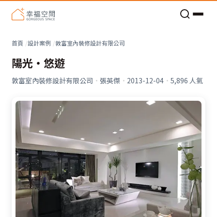
老屋預算分配與高 CP 值煥新術
首頁
設計案例
敦富室內裝修設計有限公司
陽光‧悠遊
敦富室內裝修設計有限公司
·
張英傑
·
2013-12-04
·
5,896
人氣