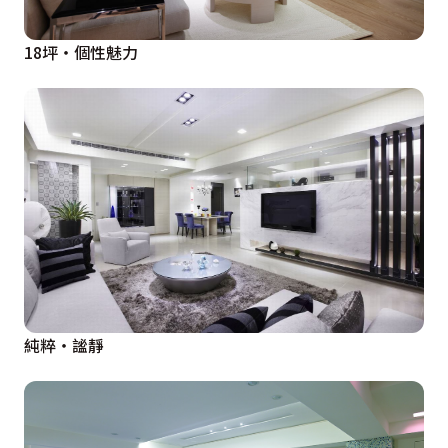
18坪‧個性魅力
純粹‧謐靜