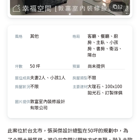
12
其他
客廳、餐廳、廚
風格
格局
房、主臥、小孩
房、書房、衛浴、
陽台
50 坪
尚未提供
坪數
預算
夫妻2人、小孩1人
不限
居住成員
房屋類型
不限
大理石、100x100
房屋狀況
主要建材
拋光石、訂製傢俱
敦富室內裝修設計
圖片提供
有限公司
此案位於台北市，張英傑設計總監在50坪的規劃中，為
了凸顯大器質蘊，將公共空間以開放方式表現，融入北歐