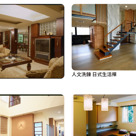
人文洗鍊 日式生活禪