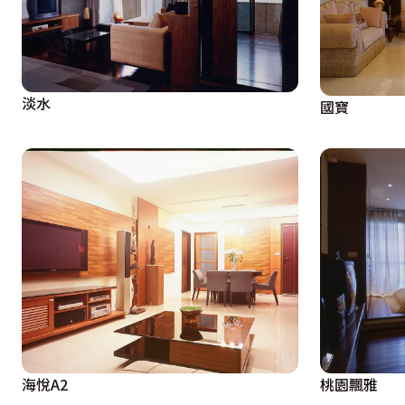
淡水
國寶
海悅A2
桃園飄雅