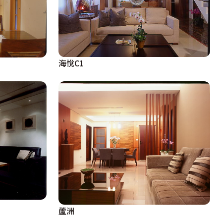
海悅C1
蘆洲