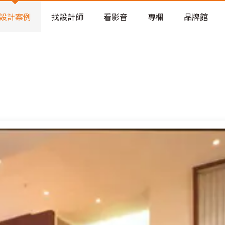
老屋預算分配與高 CP 值煥新術
設計案例
找設計師
看影音
專欄
品牌館