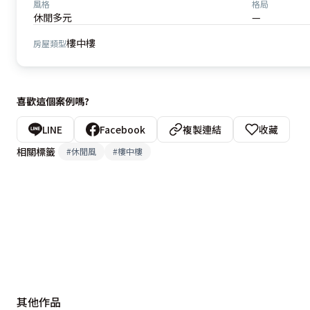
風格
格局
休閒多元
—
樓中樓
房屋類型
喜歡這個案例嗎?
LINE
Facebook
複製連結
收藏
相關標籤
#
休閒風
#
樓中樓
其他作品