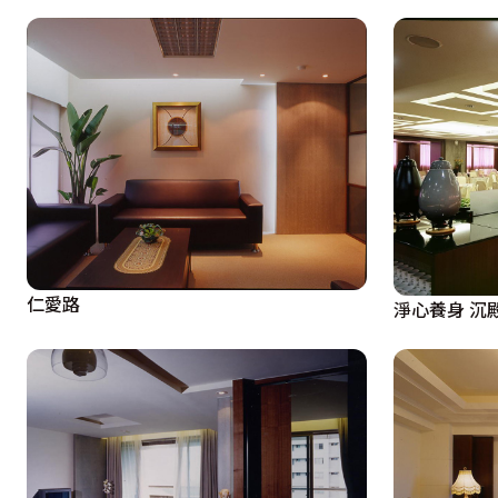
仁愛路
淨心養身 沉