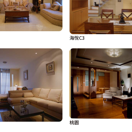
海悅C3
桃園