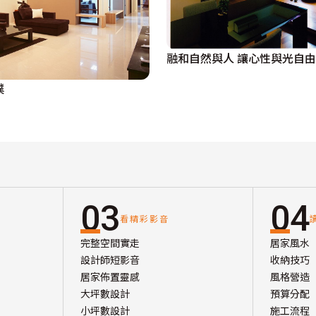
融和自然與人 讓心性與光自
璞
03
04
看精彩影音
完整空間實走
居家風水
設計師短影音
收納技巧
居家佈置靈感
風格營造
大坪數設計
預算分配
小坪數設計
施工流程