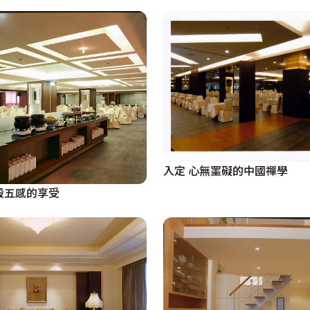
入定 心無罣礙的中國禪學
殿五感的享受