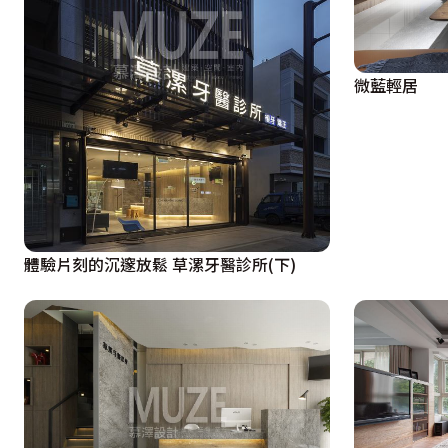
微藍輕居
體驗片刻的沉邃放鬆 草漯牙醫診所(下)