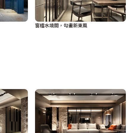
窗櫺水境間，勾畫新東風