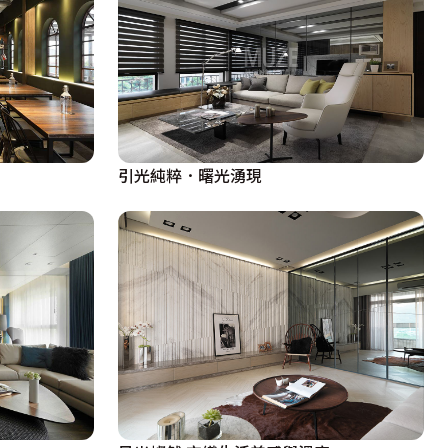
引光純粹．曙光湧現