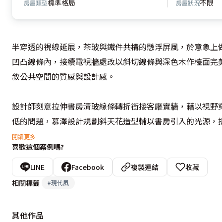
標準格局
不限
房屋類型
房屋狀況
半穿透的視線延展，茶玻與鐵件共構的懸浮屏風，於意象上
凹凸線條內，接續電視牆處改以斜切線條與深色木作檯面完
敘公共空間的質感與設計感。

設計師刻意拉伸書房清玻線條轉折銜接客廳實牆，藉以視野
低的問題，慕澤設計規劃斜天花造型輔以書房引入的光源，折
閱讀更多
喜歡這個案例嗎?
*本作品榮獲2013/艾特獎 第四屆 入圍
LINE
Facebook
複製連結
收藏
相關標籤
#
現代風
其他作品