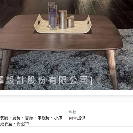
坪數
餐廳、廚房、書房、孝親房、小孩
尚未提供
更衣室、衛浴*2