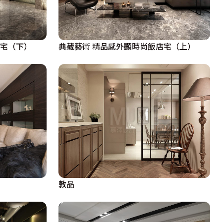
店宅（下）
典藏藝術 精品感外顯時尚飯店宅（上）
敦品