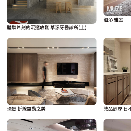
溫沁 雅室
體驗片刻的沉邃放鬆 草漯牙醫診所(上)
璟然 折線靈動之美
敦品醇厚 日