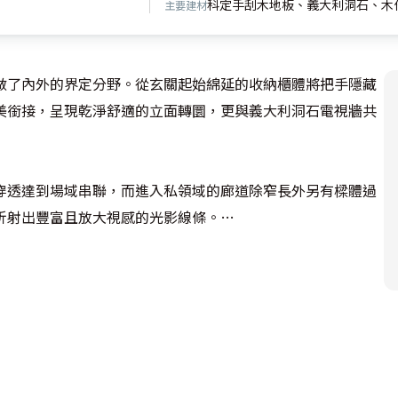
科定手刮木地板、義大利洞石、木
主要建材
做了內外的界定分野。從玄關起始綿延的收納櫃體將把手隱藏
美銜接，呈現乾淨舒適的立面轉圜，更與義大利洞石電視牆共
穿透達到場域串聯，而進入私領域的廊道除窄長外另有樑體過
射出豐富且放大視感的光影線條。
