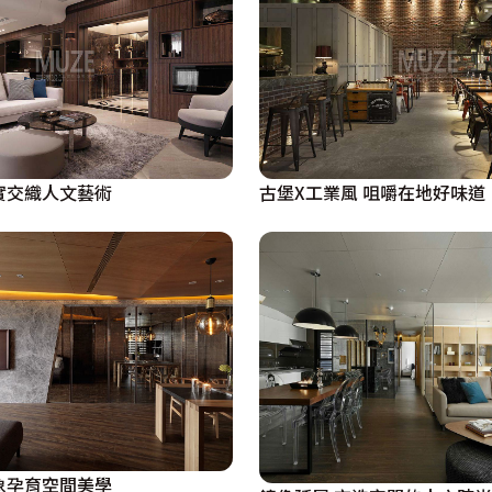
實交織人文藝術
古堡X工業風 咀嚼在地好味道
象孕育空間美學