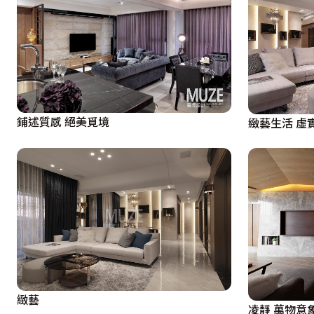
鋪述質感 絕美覓境
緻藝生活 虛
緻藝
凌靜 萬物意