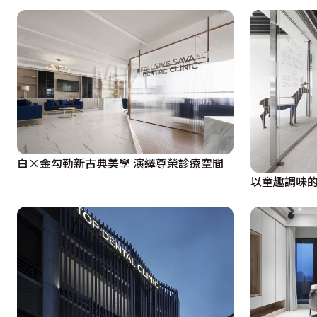
白×金勾勒新古典美學 演繹尊榮診療空間
以童趣調味