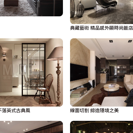
典藏藝術 精品感外顯時尚飯
不落英式古典風
線面切割 締造隱境之美