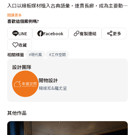
入口以線板媒材植入古典語彙，連貫長廊，成為主要動
線，休息區透過白色基調以及立面立體線條，裝飾出典雅
閱讀更多
喜歡這個案例嗎?
意象，天花角落以折角方式設計出紙張被掀開的意象，寓
意企業本身是用紙、視覺引申創意的公司。天花不做過分
LINE
Facebook
複製連結
更多
的修飾，透過辦公區域上方的訂製燈架，呼應線板線條，
收藏
燈具則與書架的線條結合，表現裝置裝飾的實用性。

相關標籤
#
現代風
#
工作空間
設計團隊
一米三寬度的長廊，兼具展示與收納之效，以韻律化的律
動表情，回應空間的和諧感受。辦公區讓古典意趣，藉由
開物設計
線板造型透過貼紙黏貼的方式，表現在灰玻上，經由虛實
楊竣淞&羅尤呈
意象，傳遞通透、延伸的視角感受。整體透過著重視覺、
觸覺的感知，汲取折衷的經典元素作為空間的特質。

其他作品
設計概念文字為【開物設計】提供