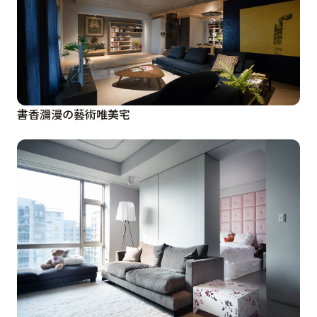
書香瀰漫の藝術唯美宅