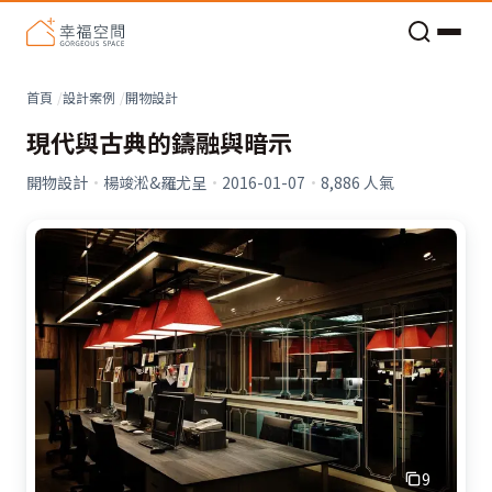
老屋預算分配與高 CP 值煥新術
看不見的居家風險和翻新關鍵
老屋預算分配與高 CP 值煥新術
首頁
設計案例
開物設計
現代與古典的鑄融與暗示
開物設計
·
楊竣淞&羅尤呈
·
2016-01-07
·
8,886
人氣
9