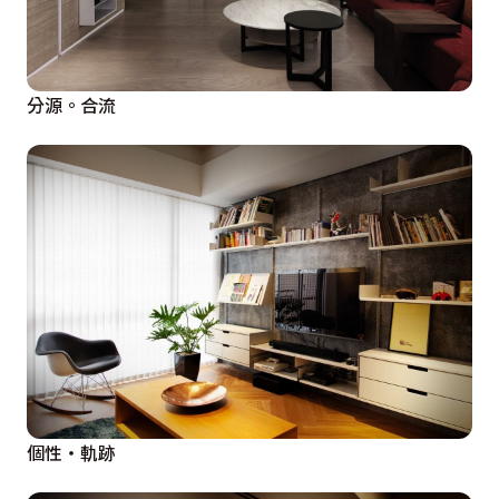
分源。合流
個性‧軌跡