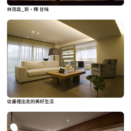
林茂森_新‧釋 甘味
從畫裡出走的美好生活