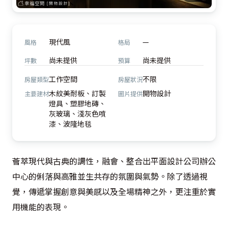
現代風
—
風格
格局
尚未提供
尚未提供
坪數
預算
工作空間
不限
房屋類型
房屋狀況
木紋美耐板、訂製
開物設計
主要建材
圖片提供
燈具、塑膠地磚、
灰玻璃、淺灰色噴
漆、波隆地毯
薈萃現代與古典的調性，融會、整合出平面設計公司辦公
中心的俐落與高雅並生共存的氛圍與氣勢。除了透過視
覺，傳遞掌握創意與美感以及全場精神之外，更注重於實
用機能的表現。
