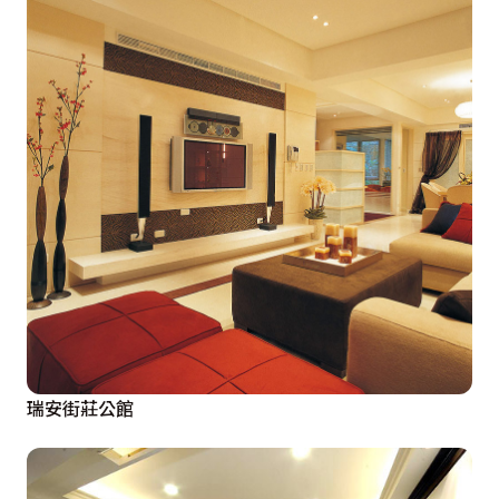
瑞安街莊公館