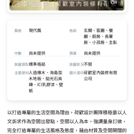
9
現代風
玄關、客廳、餐
風格
格局
廳、廚房、長輩
房、小孩房、主臥
尚未提供
尚未提供
坪數
預算
標準格局
不限
房屋類型
房屋狀況
人造橡木、海島型
荷歡室內裝修有限
主要建材
圖片提供
木地板、拋光石英
公司
磚、ICI乳膠漆、壁
紙
以打造專屬的生活空間為理由，荷歡設計團隊積極要以人
文訴求作為空間出發點，空間以人為本，強調量身訂做，
完全打造專屬的生活風格及態度，藉由材質及空間開闊的