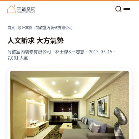
老屋預算分配與高 CP 值煥新術
首頁
設計案例
荷歡室內裝修有限公司
人文訴求 大方氣勢
荷歡室內裝修有限公司
·
林士傑&邱志慧
·
2013-07-15
·
7,001
人氣