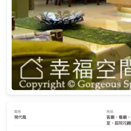
風格
格局
現代風
客廳、餐廳、
室、庭院花圃