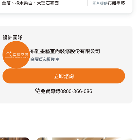
鏡、金箔、橡木染白、大理石臺面
布雜墨藝
圖片提供
設計團隊
布雜墨藝室內裝修股份有限公司
徐曜貞&賴俊良
立即諮詢
免費專線
0800-366-086