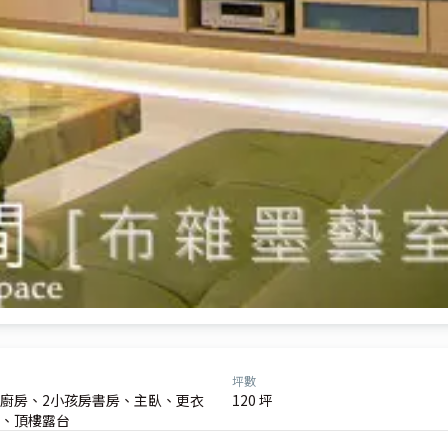
坪數
廚房、2小孩房書房、主臥、更衣
120 坪
、頂樓露台