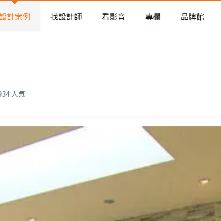
老屋預算分配與高 CP 值煥新術
設計案例
找設計師
看影音
專欄
品牌館
934
人氣