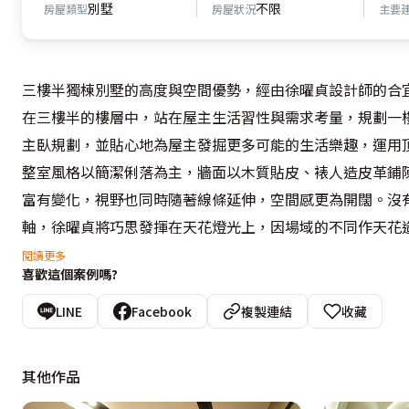
別墅
不限
房屋類型
房屋狀況
主要
三樓半獨棟別墅的高度與空間優勢，經由徐曜貞設計師的合宜
在三樓半的樓層中，站在屋主生活習性與需求考量，規劃一
主臥規劃，並貼心地為屋主發掘更多可能的生活樂趣，運用頂
整室風格以簡潔俐落為主，牆面以木質貼皮、裱人造皮革鋪
富有變化，視野也同時隨著線條延伸，空間感更為開闊。沒
軸，徐曜貞將巧思發揮在天花燈光上，因場域的不同作天花
整體空間質感。
閱讀更多
喜歡這個案例嗎?
LINE
Facebook
複製連結
收藏
其他作品