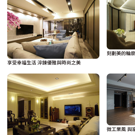
刻劃美的輪廓
享受幸福生活 淬鍊優雅與時尚之美
微工業風 與