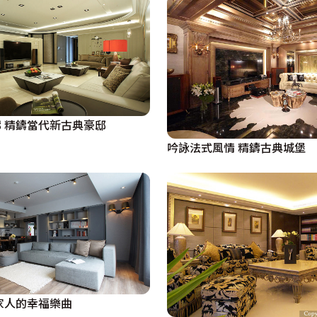
 精鑄當代新古典豪邸
吟詠法式風情 精鑄古典城堡
家人的幸福樂曲