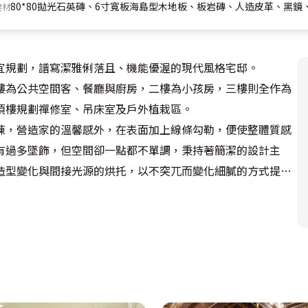
80*80拋光石英磚、6寸寬板海島型木地板、板岩磚、人造皮革、黑
建材
規劃，譜寫潔雅俐落且、機能優渥的現代風格宅邸。

樓為公共空間客、餐廳與廚房，二樓為小孩房，三樓則全作為
樓規劃禪修室、吊床室及戶外植栽區。 

陳，營造家的溫馨感外，在表面加上線條勾勒，便使整體質感
有過多墜飾，但空間卻一點都不單調，秉持著簡潔的設計主
造型變化與間接光源的烘托，以不突兀而變化細膩的方式提升