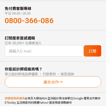
免付費客服專線
平日 09:00~18:30
0800-366-086
訂閱居家靈感週報
已有 38,000+ 位讀者加入
訂閱
你是設計師或廠商嗎？
建立設計師或品牌檔案 · 刊登案例 · 接受諮詢
廣告合作
媒體報導與獲獎
台灣百大網站
ADA 亞洲設計獎主辦單位
Google 優質合作夥伴
ETtoday 生活頻道特約媒體
Yahoo! 居家頻道策略夥伴