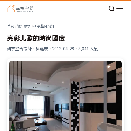
老屋預算分配與高 CP 值煥新術
首頁
設計案例
研宇整合設計
亮彩北歐的時尚國度
研宇整合設計
·
吳建宏
·
2013-04-29
·
8,041
人氣