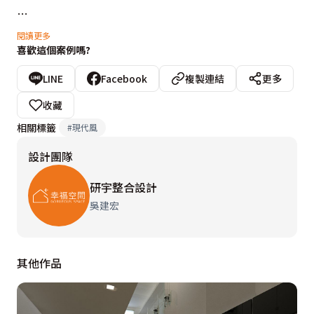
北歐高緯度永晝永夜的地理特質，造就大片採光落地窗及
閱讀更多
喜歡這個案例嗎?
開放式設計的需求，擷取自北歐的設計精髓，自然的光照
從客廳落地窗外湧入，也從清玻璃隔間的書房窗外流通進
LINE
Facebook
複製連結
更多
入，來自兩個方向的光源交會串連，照亮了客廳與書房、
收藏
也明亮了後方開放設計的餐廚空間，也一併點亮了通往私
相關標籤
#
現代風
人場域的廊道，融合了室內光源與自然光線，放大了空間
設計團隊
敞度，也更能呈現出居家自然的閒適氣氛。

研宇整合設計
簡單洗鍊兼具摩登時尚的設計線條，刻劃出室內空間的俐
吳建宏
落簡約，黑白錯置的線條從玄關處延伸進入室內空間，並
不因玄關格屏的分野而有所隔斷，設計師巧妙將結構大柱
其他作品
包覆在鞋櫃的立面線條裡，突出的柱體線條改以圓弧曲線
包覆，流暢的弧度自然的將動線導引進入室內空間。而天
花板處亦以同樣的圓弧曲線與之呼應，更虛化了為了保留