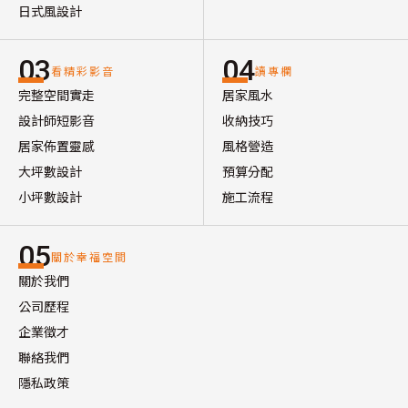
日式風設計
03
04
看精彩影音
讀專欄
完整空間實走
居家風水
設計師短影音
收納技巧
居家佈置靈感
風格營造
大坪數設計
預算分配
小坪數設計
施工流程
05
關於幸福空間
關於我們
公司歷程
企業徵才
聯絡我們
隱私政策