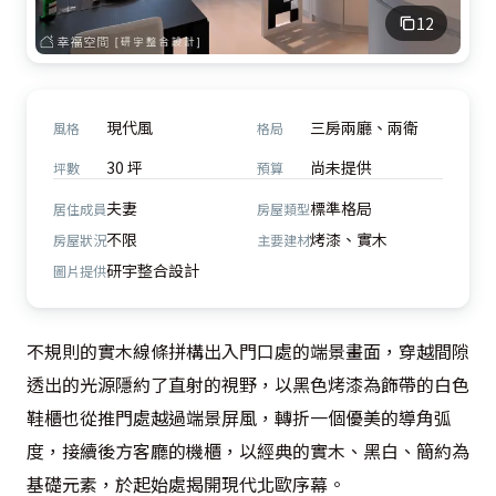
12
現代風
三房兩廳、兩衛
風格
格局
30 坪
尚未提供
坪數
預算
夫妻
標準格局
居住成員
房屋類型
不限
烤漆、實木
房屋狀況
主要建材
研宇整合設計
圖片提供
不規則的實木線條拼構出入門口處的端景畫面，穿越間隙
透出的光源隱約了直射的視野，以黑色烤漆為飾帶的白色
鞋櫃也從推門處越過端景屏風，轉折一個優美的導角弧
度，接續後方客廳的機櫃，以經典的實木、黑白、簡約為
基礎元素，於起始處揭開現代北歐序幕。
