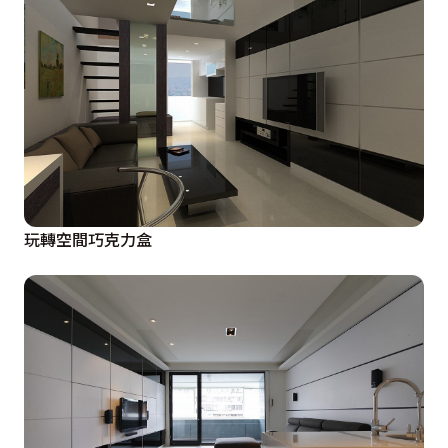
場域高度而不更動的橫樑存在感。

黑與白共構的空間裡，沒有繁複的花朵圖騰或是華美的造
型雕花，簡單的黑與白就是北歐風崇尚的極簡時尚，偶爾
穿插在書房色彩飽滿的藍綠色及主臥房的褚紅色牆面，藉
由色塊的變化轉變場域氛圍，在居家空間打造亮彩北歐的
時尚國度。
玩轉空間巧克力盒