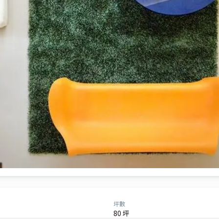
坪數
80 坪