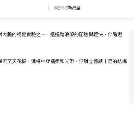
新成屋
房屋狀況
對大膽的視覺實驗之一，透過踏浪般的閒逸與輕快，伴隨燈
攀爬至天花板，溝槽中穿插柔和光帶，浮雕立體感十足的結構
，甚至延伸至餐檯和動線沿途，帶來隧道般柳暗花明的劇場效
丫、寶藍圓几、綠色地毯、鵝黃、橙紅單椅，各自漂浮在搖籃
。
