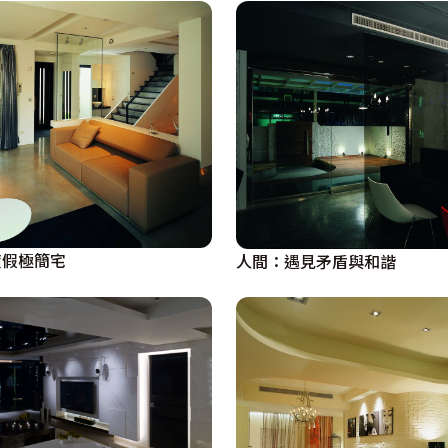
度假極簡宅
人間：遇見矛盾與和諧