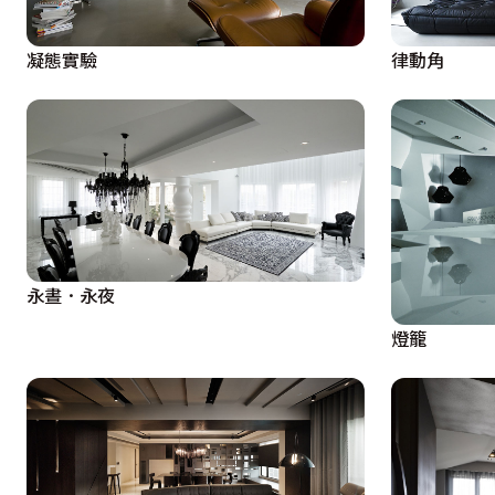
凝態實驗
律動角
永晝．永夜
燈籠