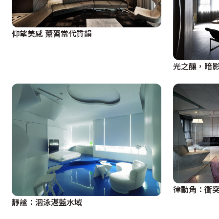
仰望美感 薰習當代質韻
光之釀，暗
律動角：衝突
靜謐：泅泳湛藍水域