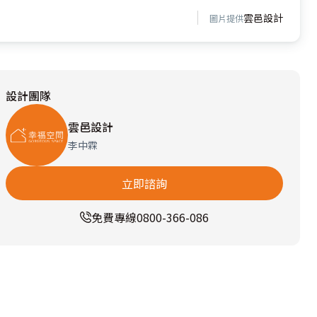
雲邑設計
圖片提供
設計團隊
雲邑設計
李中霖
立即諮詢
免費專線
0800-366-086