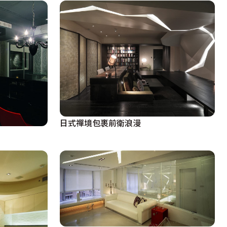
日式禪境包裹前衛浪漫