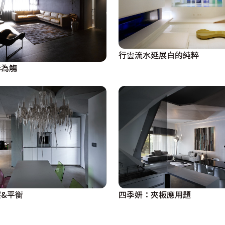
行雲流水延展白的純粹
影為觴
&平衡
四季妍：夾板應用題