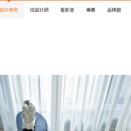
老屋預算分配與高 CP 值煥新術
看不見的居家風險和翻新關鍵
設計案例
找設計師
看影音
專欄
品牌館
老屋預算分配與高 CP 值煥新術