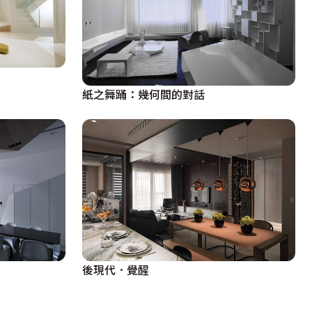
紙之舞踊：幾何間的對話
後現代．覺醒