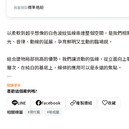
標準格局
房屋類型
以柔軟到超乎想像的白色波紋弧線串連整個空間，是我們相
光、音律、動線的延展，孕育鮮明又生動的臨場感。

結合建物局部挑高的優勢，我們讓流動的弧線，從立面向上
層次，在純白的基底上，線條的應用可以是永遠的焦點。

宛如波浪般夢幻的流體工法，並不僅限於立面、天花板造型
閱讀更多
喜歡這個案例嗎?
應，地位近似空間亮點的多彩傢具配置也是一絕，黑色大腳
般輕柔擺盪的浪頭之間，彷彿扇貝上豐潤彩珠，引發童趣無限
LINE
Facebook
複製連結
收藏
相關標籤
#
現代風
#
新成屋
設計概念文字為【雲邑設計】提供