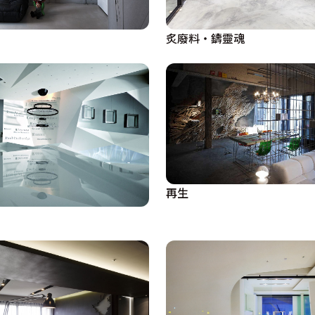
炙廢料・鑄靈魂
再生