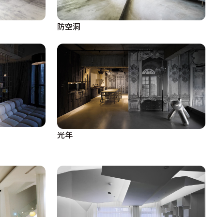
防空洞
光年