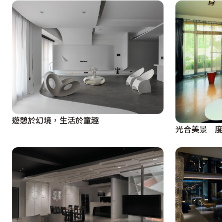
遊憩於幻境，生活於童趣
光合美景 