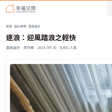
首頁
設計案例
雲邑設計
逐浪：迎風踏浪之輕快
雲邑設計
·
李中霖
·
2015-09-30
·
8,801
人氣