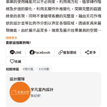
車庫的使用機能可以不必拘束，利用南方松、植草磚作階
梯及步道的變化，利用玄關作外推變化，突顯完整的庭園
綠意的表現，同時不會破壞客廳的完整度。藉由天花作塊
狀的設計並等比例作分割以界定各個區域，透過家具來展
現機能，由於展示品眾多，端景及展示效果兼具的空間多
有安排。

閱讀更多
喜歡這個案例嗎?
客廳主牆以斑馬木紋作視覺橫向的延伸語彙，向上與天花
作一體成型的延伸設計安排，共同成就出空間裡的協調融
LINE
Facebook
複製連結
更多
洽之美。沙發後方主牆以造型搭配間接光源作出等比例的
收藏
切割，與天花造形設計共同呼應出公共區域的大方氣度。
相關標籤
#
現代風
#
大坪數
透過宣紙玻璃、間接光源的安排，成為與客、餐廳間的界
設計團隊
定範疇，半透明的安排，有效的阻擋後方紅酒酒櫃的雜
亂。

宇凡室內設計
吧台以黑色烤漆做倒ㄇ字型的安排，搭配間接光源的設
吳紀軒
計，一旁設計成為紅酒酒櫃，同時成為餐廳與廚房之間的