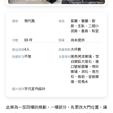
現代風
客廳、餐廳、廚
風格
格局
房、主臥、二間小
孩房、書房、和室
88 坪
尚未提供
坪數
預算
4人
大坪數
居住成員
房屋類型
不限
黑色烤漆玻璃、雪
房屋狀況
主要建材
白銀狐大理石、進
口壁紙窗簾、噴砂
玻璃、洞石、南方
松、板岩、宣紙玻
璃、斑馬木
宇凡室內設計
圖片提供
此案為一至四樓的規劃，一樓部分，先更改大門位置，讓