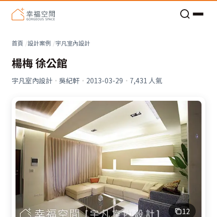
老屋預算分配與高 CP 值煥新術
首頁
設計案例
宇凡室內設計
楊梅 徐公館
宇凡室內設計
·
吳紀軒
·
2013-03-29
·
7,431
人氣
12