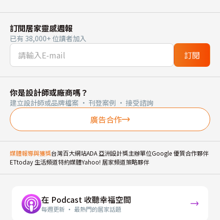
訂閱居家靈感週報
已有 38,000+ 位讀者加入
訂閱
你是設計師或廠商嗎？
建立設計師或品牌檔案 · 刊登案例 · 接受諮詢
廣告合作
媒體報導與獲獎
台灣百大網站
ADA 亞洲設計獎主辦單位
Google 優質合作夥伴
ETtoday 生活頻道特約媒體
Yahoo! 居家頻道策略夥伴
在 Podcast 收聽幸福空間
每週更新 · 最熱門的居家話題