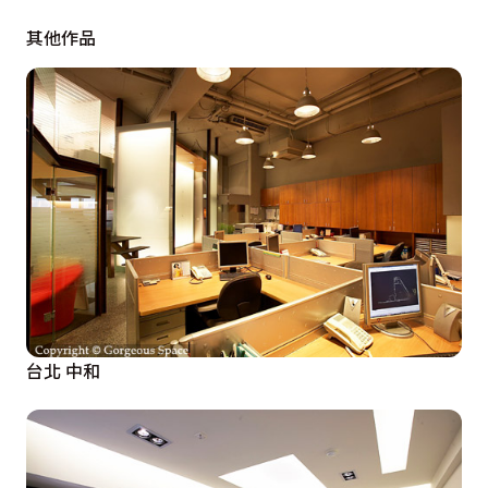
界定元素。一旁樓梯設計以強化玻璃成為把手，銀狐雪白
其他作品
大理石作為階梯材質，洞石作牆面設計，成為空間的視覺
焦點及重心所在。舉步登上二個踏階為客用衛浴，以黑色
烤漆作為空間平衡，也具展示的造型效果，鏤空設計旨在
告知使用與否，頗具設計趣味。書房空間藉由白膜玻璃作
為閱讀區域背牆的設計，天花與壁間的光源變化，與清玻
璃搭配噴砂效果的推拉門扉作出呼應，此區域也兼具視聽
機能。端景區域的設立，以洞石作背景材質，後方為洗手
檯面的設計，左右兩側成為洗手台區域收納使用。主臥主
牆面與天花連成一氣的弧形造形設計，不僅讓空間保持完
整度，也同時遮掩掉空調的管路。

雙胞胎的臥房，一間以咖啡色系的木作鋪陳溫馨的臥眠氛
台北 中和
圍，床頭展示區域利用與拉門同質材的玻璃作背景透光，
床板延伸設計的床頭櫃強調出其間一派的樸實雍雅；另一
間以藍色調作為空間的彩度變化，大量的白色作背景，適