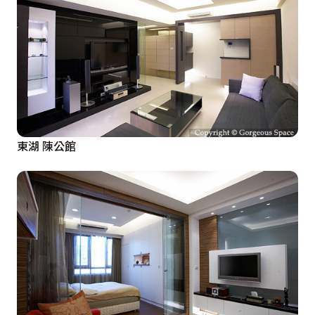
時的放大空間，同時以弧形的線條收邊，藉由通透材質搭
配鋁製框架為主的推拉門扉，界定與書房及更衣間的關
係。和室兼具客房、書房、及小孩遊戲區域，搭配流明天
花的設計，木作地板及層架的安排，將視廳區域的悠閒規
劃完整。露台以南方松搭配卵石，鋪述自然悠閒的語彙，
成就出適意的休憩空間，簡單的造景規劃，成為日後烤肉
聚餐的最佳場合。
東湖 陳公館