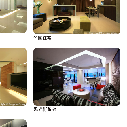
竹圍任宅
陽光街黃宅