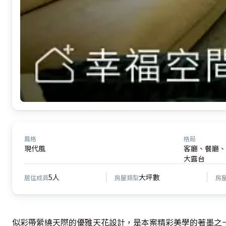
風格
格局
現代風
客廳、餐廳、
大露台
5人
大坪數
居住成員
房屋類型
房
似彩帶縈繞天際的優雅天花設計，是本案精彩美學的著墨之