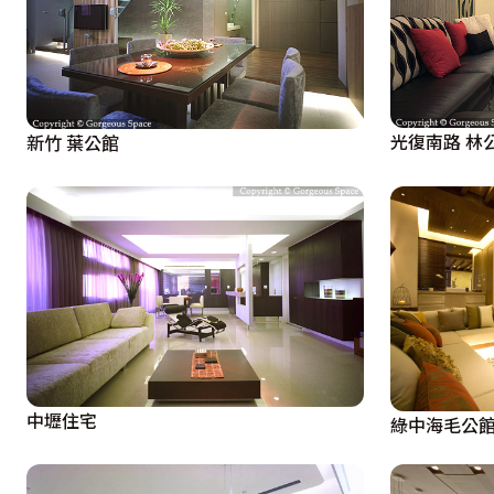
光復南路 林
新竹 葉公館
中壢住宅
綠中海毛公