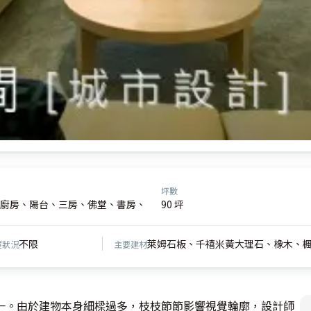
坪數
廚房、陽台、三房、佛堂、書房、
90 坪
不限
萊姆石板、千禧米黃大理石、橡木、楓
屋狀況
主要建材
一。由於建物本身細樑過多，枝枝節節影響視覺輪廓，設計師