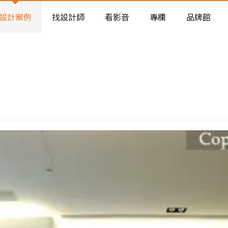
老屋預算分配與高 CP 值煥新術
設計案例
找設計師
看影音
專欄
品牌館