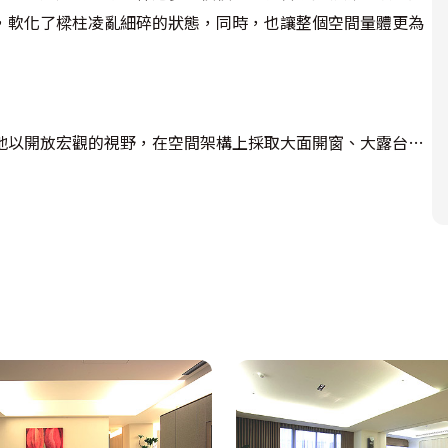
，軟化了樑柱凌亂細碎的狀態，同時，也讓整個空間量體更為
地以開放宏觀的視野，在空間架構上採取大面開窗、大露台的
吧台線條、鏤空踏板的梯體、大量的玻璃架構，則傳遞清透、
媒介，形塑現代簡約明快的特質，再配置時尚混搭風格的傢
太師椅、古典華麗圖騰的抱枕，以解構出多元、舒適、自在的