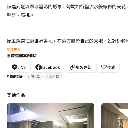
陳連武遂以飄浮雲彩的形象，勾勒如行雲流水般線條的天花
輕盈、高挑。
屋主經常往返世界各地，在這方屬於自己的天地，設計師特
格局，強調自然光源的流動、人與景的融合，而呼應天花的
閱讀更多
喜歡這個案例嗎?
包容、無界定的雍容氣度。
LINE
Facebook
複製連結
收藏
相關標籤
#
現代風
#
大坪數
至於內裝部份，設計師使用素雅的米、米白色等不同的材質
俬，彰顯跳色、活潑主題的效果，例如帶有中國元素的鋼烤
其他作品
家居氛圍。