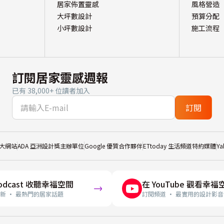
居家佈置靈感
風格營造
大坪數設計
預算分配
小坪數設計
施工流程
訂閱居家靈感週報
已有 38,000+ 位讀者加入
訂閱
大網站
ADA 亞洲設計獎主辦單位
Google 優質合作夥伴
ETtoday 生活頻道特約媒體
Y
odcast 收聽幸福空間
在 YouTube 觀看幸福
新 · 最熱門的居家話題
訂閱頻道 · 最實用的設計影音