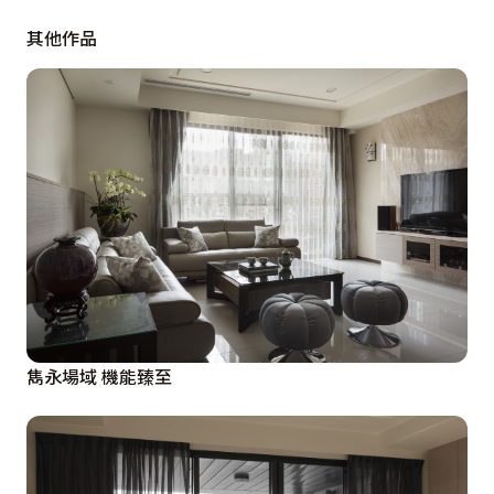
「屋主重視生活品質，家人間的娛樂活動是最佳的生活調
其他作品
劑，只要收起拉門，琴房就能與客廳、餐廳連成一體，多
出來的起居室，可以讓喜歡音樂的一家人在此共享天倫之
樂。」
      廚房採開放式設計，設計師還特別為女主人量身打造
收納功能早餐吧檯，「能與坐在吧檯上吃著早餐的女兒聊
著女生心事，光是想像那畫面就覺得很美。」有別於客廳
與餐廳深色系家具的沉穩內斂，卿敏華選用淺色系廚具平
衡開放空間裡的整體美感，鏡面反射材質與地板相互輝
映，折射出更寬廣視覺感受。懸於天花板下的壁櫃，及流
理檯下沿牆而設的櫥櫃，將易流於雜亂的鍋碗瓢盆隱藏收
雋永場域 機能臻至
納，讓坪數不大的廚房空間顯得整潔明亮。
      設計師使用加大窗框，巧妙地讓光線散布於屋子裡各