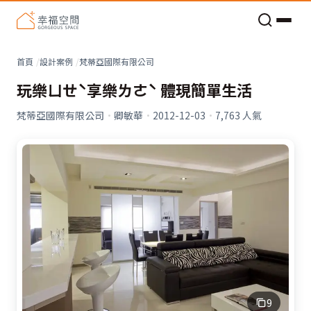
老屋預算分配與高 CP 值煥新術
首頁
設計案例
梵蒂亞國際有限公司
玩樂ㄩㄝˋ享樂ㄌㄜˋ 體現簡單生活
梵蒂亞國際有限公司
·
卿敏華
·
2012-12-03
·
7,763
人氣
9