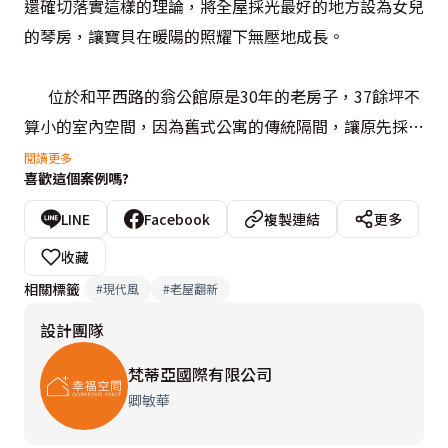
還確切落實這樣的理論，將全屋採光最好的地方設為女兒
的琴房，讓寶貝在暖陽的照耀下無壓地成長。
      位於和平西路的翁公館原是30年的老房子，37餘坪不
算小的室內空間，因為舊式公寓的傳統隔間，讓原先採光
就不甚好的房子，在層層水泥牆的阻隔下更顯狹小陰暗，
閱讀更多
喜歡這個案例嗎?
「女主人希望生活空間更為寬敞、明亮，開放感的生活空
間才能讓一家人彼此間更為緊密。」梵蒂亞設計師卿敏華
LINE
Facebook
複製連結
更多
為此做了大規模的翻新。
收藏
相關標籤
#
現代風
#
老屋翻新
      原先只有單面窗戶採光的客廳，將琴房的隔牆拆除，
設計團隊
改為可透光的鋁框噴砂拉門後，將自然光柔和地引進室
內，結合原有客廳窗戶透進來的日光，使開放式的客廳、
梵蒂亞國際有限公司
餐廳、廚房明亮敞朗。再利用噴砂拉門半透視的特性，就
卿敏華
算拉門關起，視覺同樣具有延伸效果。卿敏華還表示：