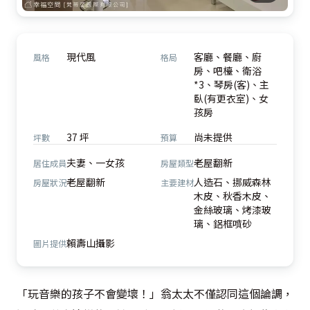
現代風
客廳、餐廳、廚
風格
格局
房、吧檯、衛浴
*3、琴房(客)、主
臥(有更衣室)、女
孩房
37 坪
尚未提供
坪數
預算
夫妻、一女孩
老屋翻新
居住成員
房屋類型
老屋翻新
人造石、挪威森林
房屋狀況
主要建材
木皮、秋香木皮、
金絲玻璃、烤漆玻
璃、鋁框噴砂
賴壽山攝影
圖片提供
「玩音樂的孩子不會變壞！」翁太太不僅認同這個論調，