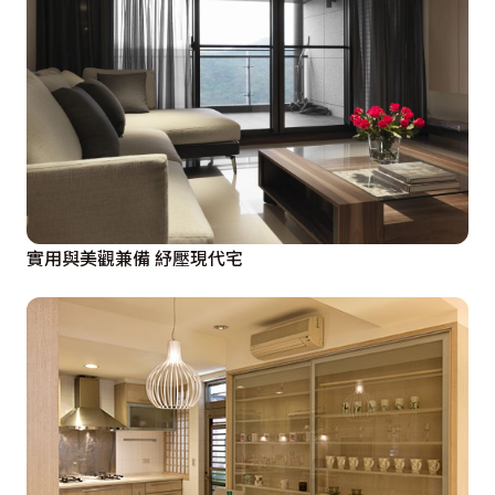
個角落，主臥室及女孩房米白色調的寢飾傢俱，搭配加大
窗戶引進的自然日光，無矯作的自然樸實，simply life的
精神展露無疑。若將所有門扉敞開，流曳而入的光線波動
於每個室內空間，少了人工的負擔，生活也更簡單。
      落實簡單生活精神，享受完美生活品質，Simple 
life， rich mind。
實用與美觀兼備 紓壓現代宅