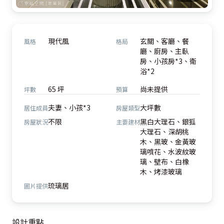
現代風
玄關、客廳、餐
風格
格局
廳、廚房、主臥
房、小孩房*3、衛
浴*2
65 坪
尚未提供
坪數
預算
夫妻、小孩*3
大坪數
居住成員
房屋類型
不限
黑白大理石、銀狐
房屋狀況
主要建材
大理石、深胡桃
木、黑玻、金黃玻
璃噴花、水波紋玻
璃、壁布、白橡
木、烤漆玻璃
琉璃居
圖片提供
設計重點
