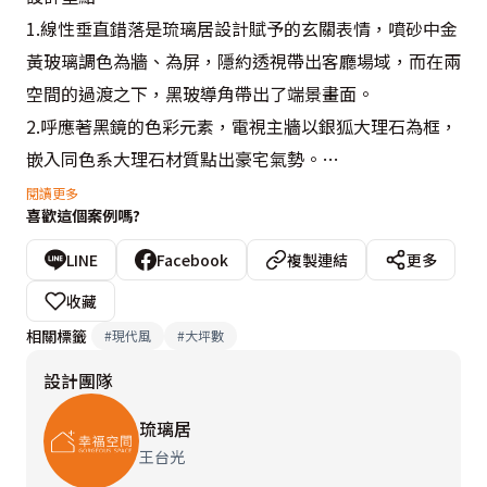
1.線性垂直錯落是琉璃居設計賦予的玄關表情，噴砂中金
黃玻璃調色為牆、為屏，隱約透視帶出客廳場域，而在兩
空間的過渡之下，黑玻導角帶出了端景畫面。

2.呼應著黑鏡的色彩元素，電視主牆以銀狐大理石為框，
嵌入同色系大理石材質點出豪宅氣勢。

3.順勢公領域廊道而行，造型框帶出了鏡面設定，視野延
閱讀更多
喜歡這個案例嗎?
展中放大餐廳場域。

4.繃布跳色的主臥床頭，水平轉角處收以四分之一圓弧櫃
LINE
Facebook
複製連結
更多
體成就展示段落，而床尾更衣空間，琉璃居設計以鏡面不
收藏
鏽鋼與茶玻混搭，低調透視出另一空間存在。
相關標籤
#
現代風
#
大坪數
設計團隊
琉璃居
王台光