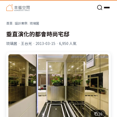
老屋預算分配與高 CP 值煥新術
首頁
設計案例
琉璃居
垂直演化的都會時尚宅邸
琉璃居
·
王台光
·
2013-03-15
·
6,950
人氣
10