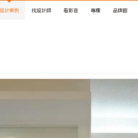
老屋預算分配與高 CP 值煥新術
設計案例
找設計師
看影音
專欄
品牌館