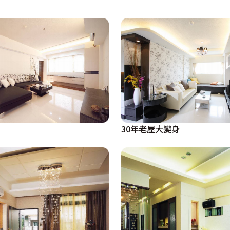
的造型配置間接光源作包覆的設計，書櫃上方的挑空安排，讓
桌面的下降式設計，為了能完整的汲取由玻璃磚處引進的光
，同時與十個大小分門別類的櫃體安排，作為餐廳的收納機能
寬的造型，搭配現代感十足的吊燈燈飾，將用餐區域的優雅氛
格局處理，目的在於延續空間通透感外，更能有效的組隔油煙
廚房用餐完的凌亂感。

30年老屋大變身
然意境，利用原木及玻璃做介面的處理，突顯空間自然的悠閒
十分符合女主人的生活要求。