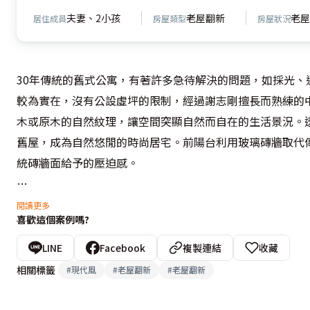
夫妻、2小孩
老屋翻新
老屋
居住成員
房屋類型
房屋狀況
30年傳統的舊式公寓，有著許多急待解決的問題，如採光
較為實在，沒有公設虛坪的限制，經過謝志剛擅長而熟練的
木或原木的自然紋理，讓空間突顯自然而自在的生活景況。
舊屋，成為自然悠閒的時尚居宅。前陽台利用玻璃磚牆取代
統磚牆面給予的壓迫感。

大面積的落地窗、局部玻璃磚牆的牆面規劃，汲取大量的自
閱讀更多
喜歡這個案例嗎?
牆面運用木作自然的紋理，規劃出屋主喜愛的風格。於是在
化。於沙發後方上櫃部份，以黑墨鏡配置間接光源，成為收
LINE
Facebook
複製連結
收藏
做背景，延續至餐廳區域以維繫公共區域的連續效果，以觀
相關標籤
#
現代風
#
老屋翻新
#
老屋翻新
式的拉門安排，收納機能十分豐富。
