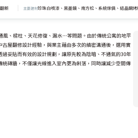
翻新
珍珠白噴漆、黑墨鏡、南方松、系統傢俱、結晶鋼烤
主要建材
、通風、樑柱、天花修復、漏水…等問題。由於傳統公寓的地平
中古屋翻修設計經驗，與業主藉由多次的縝密溝通後，選用實
透過妥貼而有效的設計規劃，讓原先較為陰暗、不通氣的30年
傳統磚牆，不僅讓光線進入室內更為俐落，同時讓減少空間傳
然光源，一改傳統老式公寓陰暗、空氣不流通的缺點。客廳主
走道及衛浴空間門扉的處理上，皆以此手法延續空間完整的變
納空間，同時讓視覺得以延續。中間開放展示區利用原木木皮
音石作臺面，突顯自然、自在的生活意象。下方收納櫃以橫拉