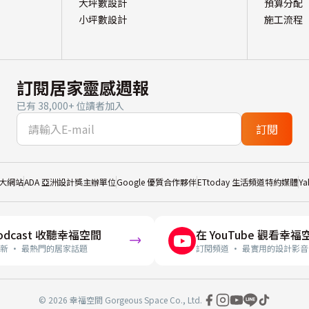
大坪數設計
預算分配
小坪數設計
施工流程
訂閱居家靈感週報
已有 38,000+ 位讀者加入
訂閱
大網站
ADA 亞洲設計獎主辦單位
Google 優質合作夥伴
ETtoday 生活頻道特約媒體
Y
odcast 收聽幸福空間
在 YouTube 觀看幸福
新 · 最熱門的居家話題
訂閱頻道 · 最實用的設計影音
© 2026 幸福空間 Gorgeous Space Co., Ltd.