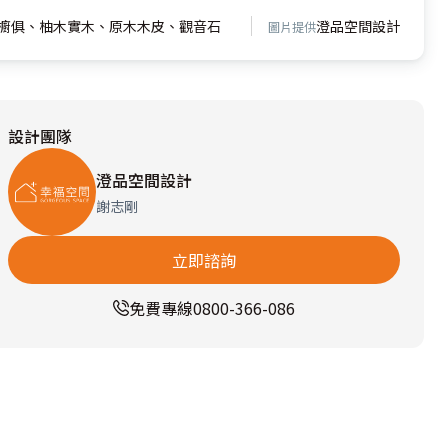
櫥俱、柚木實木、原木木皮、觀音石
澄品空間設計
圖片提供
設計團隊
澄品空間設計
謝志剛
立即諮詢
免費專線
0800-366-086