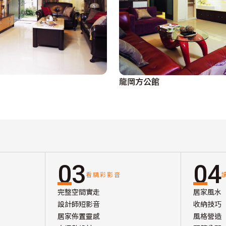
龍岡方公館
03
04
看精彩影音
完整空間實走
居家風水
設計師短影音
收納技巧
居家佈置靈感
風格營造