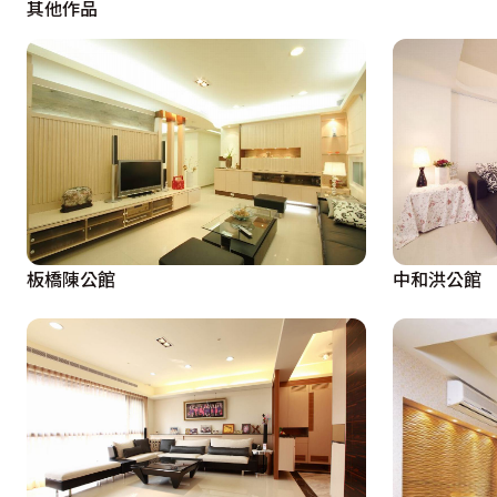
其他作品
書房當中由於原始建物大樑位於書桌正上方，於是藉由天花
空間多了份層次變化，巧妙的掩去可能給予空間的壓迫感。
源，同時成為置放事務機的空間。

餐廳的收納空間相當充裕，在與客廳的端景櫃設計側邊拉櫃
的規劃。天花部份將原建物的樑柱修飾，設計上以與餐桌同
圍表現完整。餐廚之間採清玻璃搭配木作框架作半開放式的
進入餐、客廳，於上方更為女主人貼心設計捲簾，有效的遮蔽
板橋陳公館
中和洪公館
為掩去一進門即看見主臥床頭部份，設計師承襲公共空間自
氛圍，一旁的梳妝台，也有著與衣櫃相同深度的收納下櫃，