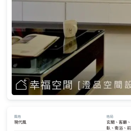
風格
格局
現代風
玄關、客廳、
臥、衛浴、前