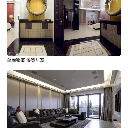
華麗饗宴 優質居室