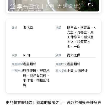
7
現代風
櫃台區、候診區、X
風格
格局
光室、消毒室、員
工休息區、辦公室
＊２、診療室＊
６、一衛
61 坪
尚未提供
坪數
預算
老屋翻新
老屋翻新
房屋類型
房屋狀況
烤漆玻璃、塑膠地
上海 大涵设计
主要建材
圖片提供
磚、拋光石英磚、
木作櫃、柏拉圖地
磚
由於執業醫師為此領域的權威之士，高超的醫術是許多高