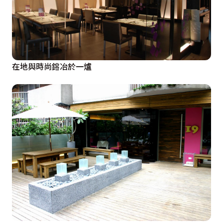
在地與時尚鎔冶於一爐