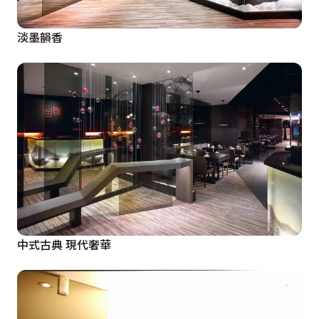
淡墨韻香
中式古典 現代奢華