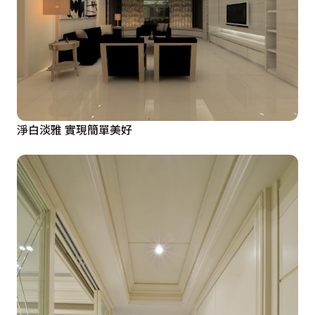
淨白淡雅 實現簡單美好