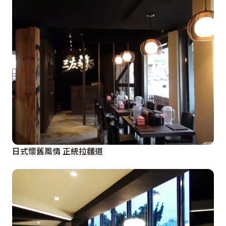
日式懷舊風情 正統拉麵道