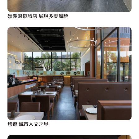
礁溪溫泉旅店 展現多變風貌
悠遊 城市人文之界