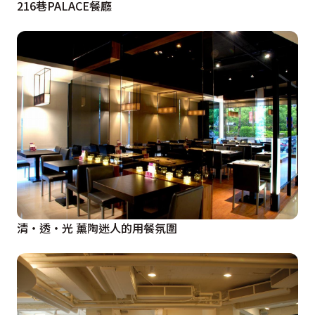
216巷PALACE餐廳
清‧透‧光 薰陶迷人的用餐氛圍