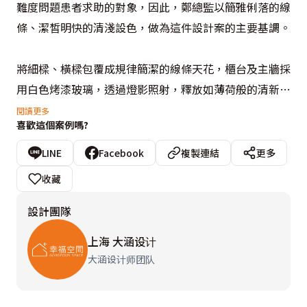
難度問題患者求助的對象，因此，鄭總監以簡雅俐落的線
條、潔皙明快的清淺設色，做為這件設計案的主要基調。

將細樑、橫樑包覆成規律簡潔的線條天花，櫃台及主牆採
用白色烤漆玻璃，透過燈影照射，釋放如薄荷般的清新爽
朗感；等候區的灰色皮質沙發、白色旋轉椅，是尊榮的待
閱讀更多
喜歡這個案例嗎?
客之禮，為令醫療問診的動線更為流暢，診間隔屏刻意不
做滿，靠窗處安排開口的規劃，形成如大醫院看診間的便
LINE
Facebook
複製連結
更多
利格局。而高雅的配色除了背景的呈現，診療椅的天空
收藏
藍、機能櫃白色搭配香檳金，都經過精心挑選及設計。一
設計團隊
切的細節，形塑出大器沉穩、卓爾超群，專業權威感十足
的醫療空間。
上海 大涵设计
大涵设计师团队