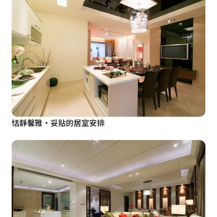
恬靜馨雅‧妥貼的居室安排