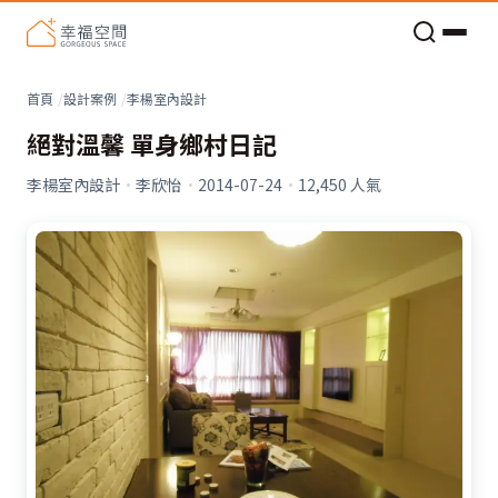
老屋預算分配與高 CP 值煥新術
首頁
設計案例
李楊室內設計
絕對溫馨 單身鄉村日記
李楊室內設計
·
李欣怡
·
2014-07-24
·
12,450
人氣