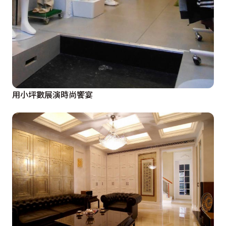
用小坪數展演時尚饗宴