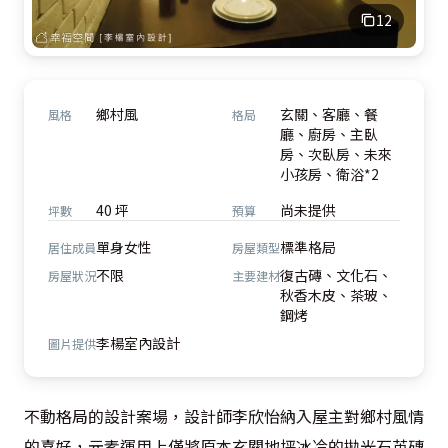
12
鄉村風
玄關、客廳、餐
風格
格局
廳、廚房、主臥
房、次臥房、未來
小孩房、衛浴*2
40 坪
尚未提供
坪數
預算
單身女性
標準格局
居住成員
房屋類型
不限
復古磚、文化石、
房屋狀況
主要建材
秋香木皮、茶玻、
鋼烤
李楊室內設計
圖片提供
不動格局的設計案場，設計師李欣怡納入屋主對鄉村風情
的喜好，元素運用上僅將原本玄關地坪冰冷的拋光石英磚