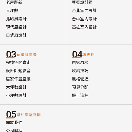
老屋翻新
獲獎設計師
大坪數
台北室內設計
北歐風設計
台中室內設計
現代風設計
高雄室內設計
日式風設計
03
04
看精彩影音
讀專欄
完整空間實走
居家風水
設計師短影音
收納技巧
居家佈置靈感
風格營造
大坪數設計
預算分配
小坪數設計
施工流程
05
關於幸福空間
關於我們
公司歷程