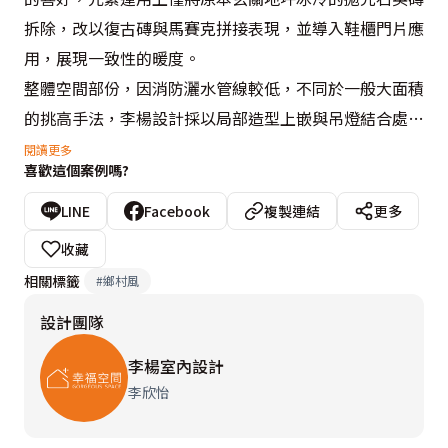
拆除，改以復古磚與馬賽克拼接表現，並導入鞋櫃門片應
用，展現一致性的暖度。

整體空間部份，因消防灑水管線較低，不同於一般大面積
的挑高手法，李楊設計採以局部造型上嵌與吊燈結合處
理，材質轉換在餐廳則以木作線條表現，搭以文化石形塑
閱讀更多
喜歡這個案例嗎?
鄉村自然感。
LINE
Facebook
複製連結
更多
收藏
相關標籤
#
鄉村風
設計團隊
李楊室內設計
李欣怡