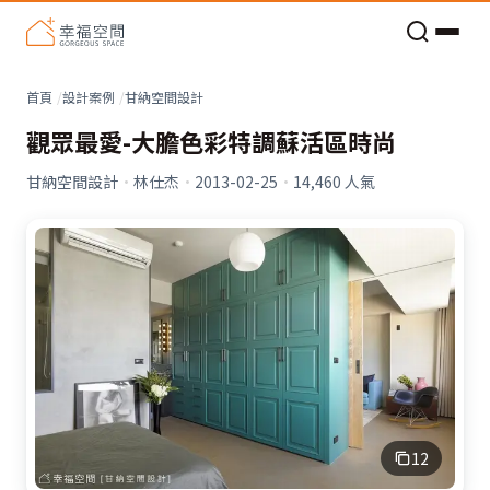
老屋預算分配與高 CP 值煥新術
首頁
設計案例
甘納空間設計
觀眾最愛-大膽色彩特調蘇活區時尚
甘納空間設計
·
林仕杰
·
2013-02-25
·
14,460
人氣
12