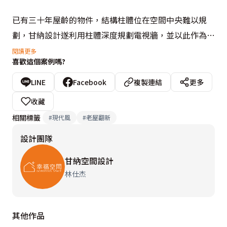
已有三十年屋齡的物件，結構柱體位在空間中央難以規
劃，甘納設計遂利用柱體深度規劃電視牆，並以此作為雙
動縣軸心，形塑開闊放大的空間意象，在不同色階的灰色
閱讀更多
喜歡這個案例嗎?
基底裡，輔以硅藻土與水泥粉光增添質樸粗獷，並於家具
物件上綴以高彩度色彩，呈現屋主希望LOFT風格的空間
LINE
Facebook
複製連結
更多
新味道。
收藏
相關標籤
#
現代風
#
老屋翻新
設計團隊
甘納空間設計
林仕杰
其他作品