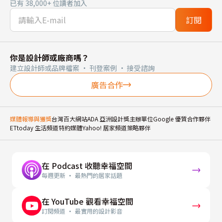
已有 38,000+ 位讀者加入
訂閱
你是設計師或廠商嗎？
建立設計師或品牌檔案 · 刊登案例 · 接受諮詢
廣告合作
媒體報導與獲獎
台灣百大網站
ADA 亞洲設計獎主辦單位
Google 優質合作夥伴
ETtoday 生活頻道特約媒體
Yahoo! 居家頻道策略夥伴
在 Podcast 收聽幸福空間
每週更新 · 最熱門的居家話題
在 YouTube 觀看幸福空間
訂閱頻道 · 最實用的設計影音