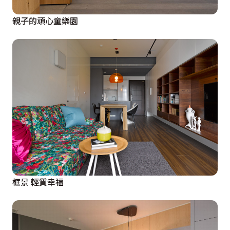
親子的頑心童樂園
框景 輕質幸福