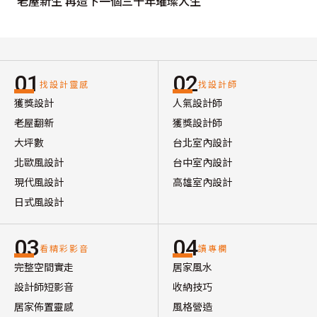
老屋新生 再造下一個三十年璀璨人生
01
02
找設計靈感
找設計師
獲獎設計
人氣設計師
老屋翻新
獲獎設計師
大坪數
台北室內設計
北歐風設計
台中室內設計
現代風設計
高雄室內設計
日式風設計
03
04
看精彩影音
讀專欄
完整空間實走
居家風水
設計師短影音
收納技巧
居家佈置靈感
風格營造