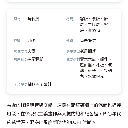
現代風
客廳、餐廳、廚
風格
格局
房、主臥房、客
房、衛浴*2
25 坪
尚未提供
坪數
預算
夫妻
老屋翻新
居住成員
房屋類型
老屋翻新
實木木皮、鐵件、
房屋狀況
主要建材
超耐磨木地板、玻
璃、硅藻土、特殊
色、水泥粉光
甘納空間設計
圖片提供
裸露的樑體與管線交錯，原覆在赭紅磚牆上的泥面也碎裂
斑駁，在後現代主義畫作與大膽的飽和配色裡，四○年代
的蘇活區，混搭出風靡新時代的LOFT時尚。
