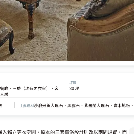
坪數
餐廳、三房（均有更衣室）、客
80 坪
人房
限
沙浪米黃大理石、黑雲石、紫羅蘭大理石、實木地板
主要建材
畫入獨立更衣空間，原本的三套衛浴設計則改以兩間規置，而