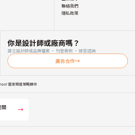
聯絡我們
隱私政策
你是設計師或廠商嗎？
建立設計師或品牌檔案 · 刊登案例 · 接受諮詢
廣告合作
ahoo! 居家頻道策略夥伴
空間