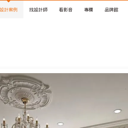
老屋預算分配與高 CP 值煥新術
設計案例
找設計師
看影音
專欄
品牌館