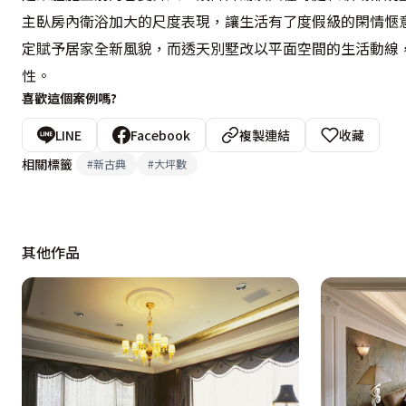
主臥房內衛浴加大的尺度表現，讓生活有了度假級的閑情愜
定賦予居家全新風貌，而透天別墅改以平面空間的生活動線
性。
喜歡這個案例嗎?
LINE
Facebook
複製連結
收藏
相關標籤
#
新古典
#
大坪數
其他作品