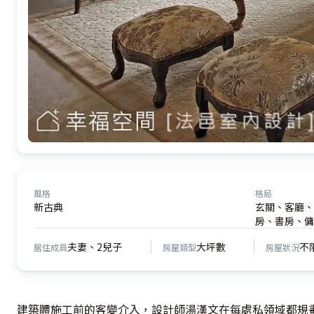
風格
格局
新古典
玄關、客廳、
房、書房、傭
夫妻、2兒子
大坪數
不
居住成員
房屋類型
房屋狀況
建築體施工前的客變介入，設計師湯漢文在每處私領域都規