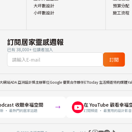
大坪數設計
預算分配
小坪數設計
施工流程
訂閱居家靈感週報
已有 38,000+ 位讀者加入
訂閱
大網站
ADA 亞洲設計獎主辦單位
Google 優質合作夥伴
ETtoday 生活頻道特約媒體
Y
odcast 收聽幸福空間
在 YouTube 觀看幸福
新 · 最熱門的居家話題
訂閱頻道 · 最實用的設計影音