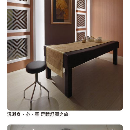
  主臥室床頭櫃面和側面的衣櫃中段高度一致，展示和收
納空間整齊規律順暢的流動著。小孩房以挑高床設計釋於
出更多的收納空間，上櫃和下櫃中以間接照明打亮空間。
沉澱身、心、靈 足體舒壓之旅