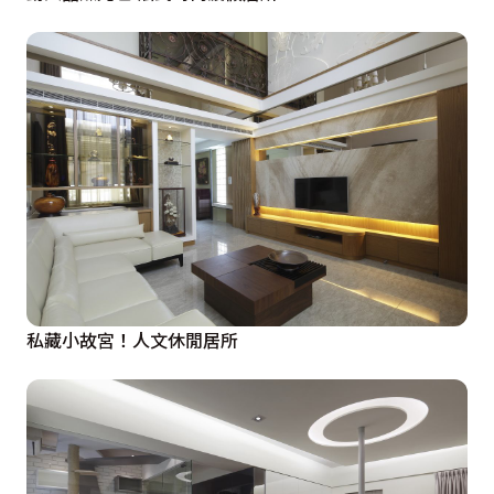
私藏小故宮！人文休閒居所