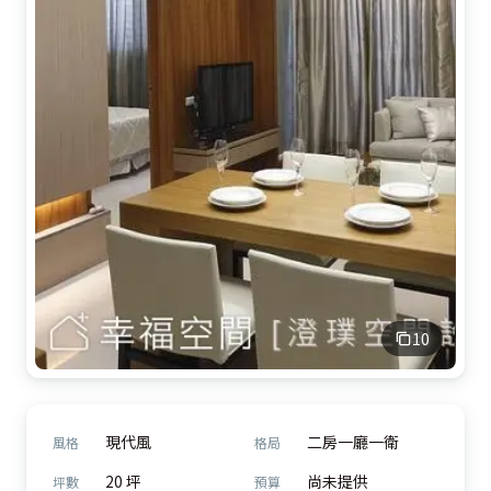
10
現代風
二房一廳一衛
風格
格局
20 坪
尚未提供
坪數
預算