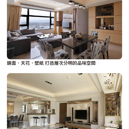
鏡面．天花．壁紙 打造層次分明的品味空間