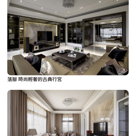
落腳 時尚輕奢的古典行宮