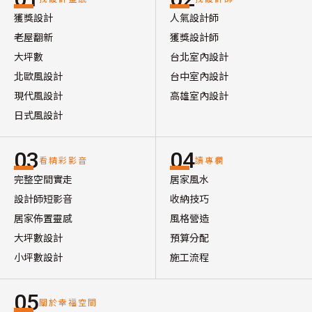
獲獎設計
人氣設計師
老屋翻新
獲獎設計師
大坪數
台北室內設計
北歐風設計
台中室內設計
現代風設計
高雄室內設計
日式風設計
03
04
看精彩影音
讀專欄
完整空間實走
居家風水
設計師短影音
收納技巧
居家佈置靈感
風格營造
大坪數設計
預算分配
小坪數設計
施工流程
05
關於幸福空間