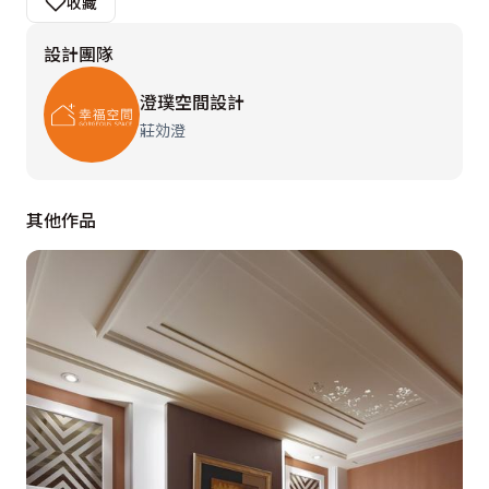
收藏
可依居家需求量身打造融於空間的完美作品。
設計團隊
  玄關因應空間有限，選用木作烤漆及玻璃格柵與廚房作
澄璞空間設計
出場域區隔，但空間仍保有穿透感，空間以白色為基底，
莊効澄
鋼刷木皮和秋香木穿插其中，明亮的居家中帶有自然質樸
的悠閒氛圍。客廳和餐廳動線開放，餐桌椅和沙發底座風
格一致的訂製傢俱，一氣呵成具整體感；餐廳三種不同造
其他作品
型的吊燈成為視覺焦點，也凝聚了空間散發溫馨氣息；吧
台兼具中島備餐台的功能，冰箱旁貼心規劃紅酒櫃為生活
增添情調，上櫃也可收納五穀雜糧等物品，吧台側面展示
收藏的造型杯，實用又美觀。隔屏下櫃可以收納室內拖，
簡單的幾何線條在鏡面反射下點綴出趣味性，同時亦可當
作留言板。秋香木淡雅的質感讓人身心放鬆，空氣中迴盪
著輕柔的旋律，不論是在書房閱讀，或轉身到吧台喝杯香
醇咖啡，怡然自得度過悠閒的午後。