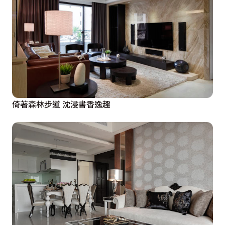
倚著森林步道 沈浸書香逸趣