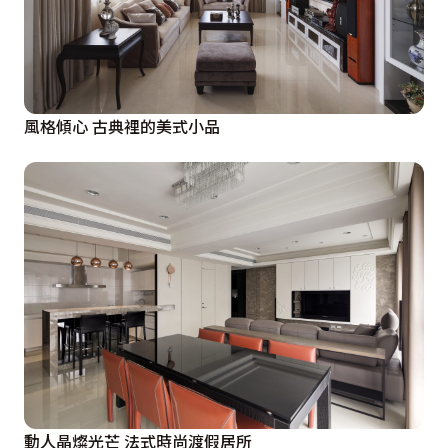
風格傾心 古典裡的美式小品
動人晶燦光芒 法式時尚渡假居所