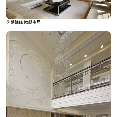
俐落線條 敞朗宅居