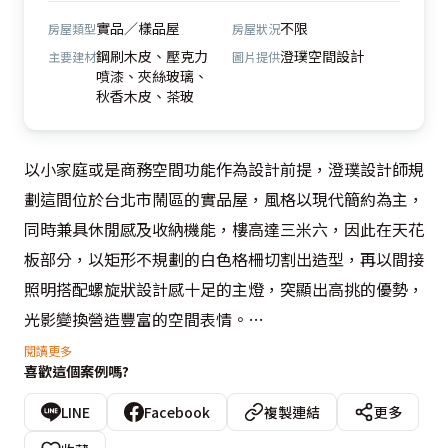
實品／樣品屋
不限
房屋類型
房屋狀況
鋼刷木皮、壓克力
澄璞空間設計
主要建材
圖片提供
噴漆、夾絲玻璃、
秋香木皮、茶玻
以小家庭或是商務空間功能作為設計前提，澄璞設計師規
劃這間位於台北市鬧區的實品屋，風格以現代簡約為主，
同時兼具休閒感及收納機能，樓高達三米六，因此在天花
板部分，以矩形不規劃的白色格柵切割出造型，再以間接
照明搭配螺旋狀設計感十足的主燈，突顯出高挑的優勢，
光影變換營造豐富的空間表情。
閱讀更多
喜歡這個案例嗎?
  客廳電視主牆選用鋼刷木皮呈現自然紋路的樸質感，沙
發特別之處在於下方以木作搭構L型的底座，增加了抽屜
LINE
Facebook
複製連結
更多
收納，又有一體成型的流暢感，這就是訂製傢俱的特性，