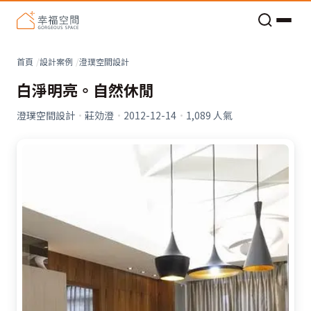
老屋預算分配與高 CP 值煥新術
看不見的居家風險和翻新關鍵
老屋預算分配與高 CP 值煥新術
首頁
設計案例
澄璞空間設計
白淨明亮。自然休閒
澄璞空間設計
·
莊効澄
·
2012-12-14
·
1,089
人氣