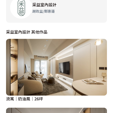
采益室內設計
謝政益/鄭惠蓮
采益室內設計 其他作品
流寓｜奶油風｜26坪