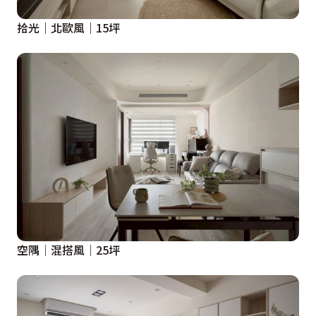
拾光｜北歐風｜15坪
空隅│混搭風│25坪