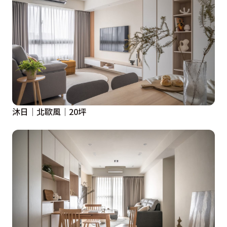
沐日│北歐風│20坪