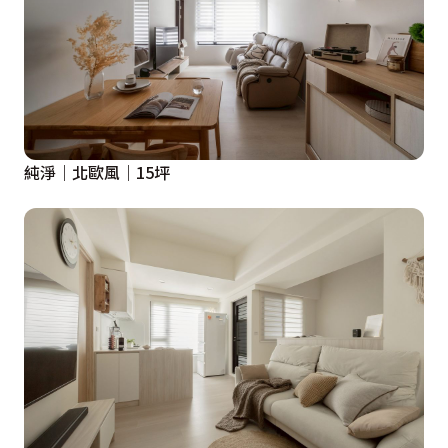
純淨｜北歐風｜15坪