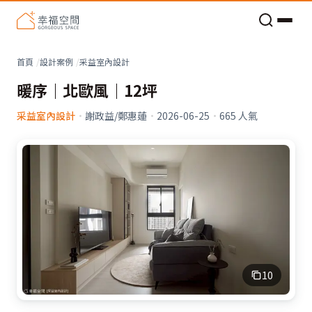
老屋預算分配與高 CP 值煥新術
首頁
設計案例
采益室內設計
暖序｜北歐風｜12坪
采益室內設計
·
謝政益/鄭惠蓮
·
2026-06-25
·
665
人氣
10