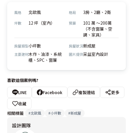
北歐風
3房、2廳、2衛
風格
格局
12 坪（室內）
101 萬 ～200萬
坪數
預算
（不含窗簾、空
調、家具）
小坪數
新成屋
房屋類型
房屋狀況
木作、油漆、系統
采益室內設計
主要建材
圖片提供
櫃、SPC、窗簾
喜歡這個案例嗎?
LINE
Facebook
複製連結
更多
收藏
相關標籤
#
北歐風
#
小坪數
#
新成屋
設計團隊