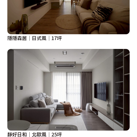
隱隱森居│日式風│17坪
靜好日和｜北歐風｜25坪