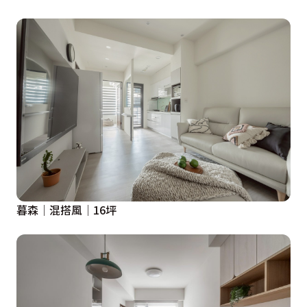
暮森│混搭風│16坪