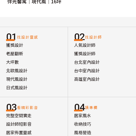
伴光馨寓｜現代風｜16坪
01
02
找設計靈感
找設計師
獲獎設計
人氣設計師
老屋翻新
獲獎設計師
大坪數
台北室內設計
北歐風設計
台中室內設計
現代風設計
高雄室內設計
日式風設計
03
04
看精彩影音
讀專欄
完整空間實走
居家風水
設計師短影音
收納技巧
居家佈置靈感
風格營造