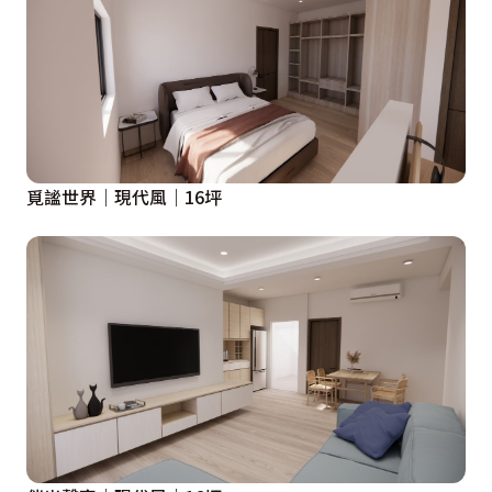
覓謐世界｜現代風｜16坪