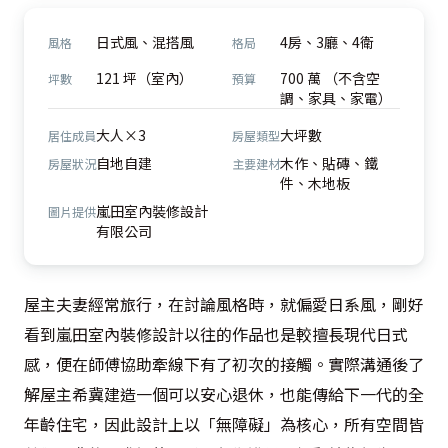
日式風、混搭風
4房、3廳、4衛
風格
格局
121 坪（室內）
700 萬 （不含空
坪數
預算
調、家具、家電）
大人×3
大坪數
居住成員
房屋類型
自地自建
木作、貼磚、鐵
房屋狀況
主要建材
件、木地板
嵐田室內裝修設計
圖片提供
有限公司
屋主夫妻經常旅行，在討論風格時，就偏愛日系風，剛好
看到嵐田室內裝修設計以往的作品也是較擅長現代日式
感，便在師傅協助牽線下有了初次的接觸。實際溝通後了
解屋主希冀建造一個可以安心退休，也能傳給下一代的全
年齡住宅，因此設計上以「無障礙」為核心，所有空間皆