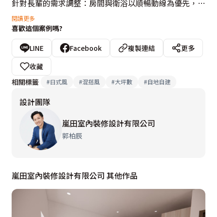
針對長輩的需求調整：房間與衛浴以順暢動線為優先，牆
面轉角皆採圓弧收邊，避免碰撞與危險。風格上則以暖色
閱讀更多
喜歡這個案例嗎?
系與木紋材質鋪陳，營造溫潤、安心的氛圍。

LINE
Facebook
複製連結
更多
此外，也實踐「友善健康」理念，帶入綠裝修概念，讓每
收藏
一個家人都擁有安全感與歸屬感；而私人居所則著重於放
相關標籤
#
日式風
#
混搭風
#
大坪數
#
自地自建
鬆與安定，使這個空間不僅是一個家，更是最溫暖堅實的
設計團隊
後盾。

嵐田室內裝修設計有限公司
設計概念文字為【嵐田室內裝修設計有限公司】提供
郭柏辰
嵐田室內裝修設計有限公司 其他作品