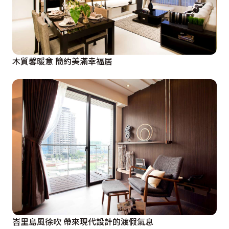
木質馨暖意 簡約美滿幸福居
峇里島風徐吹 帶來現代設計的渡假氣息