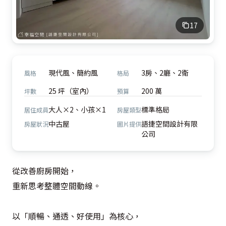
17
現代風、簡約風
3房、2廳、2衛
風格
格局
25 坪（室內）
200 萬
坪數
預算
大人×2、小孩×1
標準格局
居住成員
房屋類型
中古屋
語捷空間設計有限
房屋狀況
圖片提供
公司
從改善廚房開始， 

重新思考整體空間動線。 

以「順暢、通透、好使用」為核心， 
