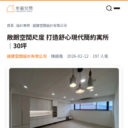
老屋預算分配與高 CP 值煥新術
看不見的居家風險和翻新關鍵
老屋預算分配與高 CP 值煥新術
首頁
設計案例
語捷空間設計有限公司
敞朗空間尺度 打造舒心現代簡約寓所
│30坪
語捷空間設計有限公司
·
陳語逸
·
2026-02-12
·
197
人氣