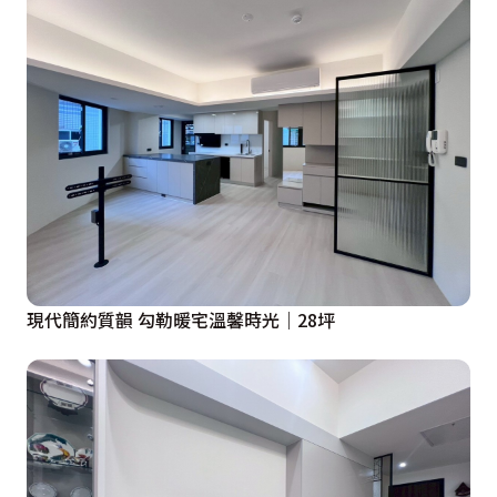
現代簡約質韻 勾勒暖宅溫馨時光｜28坪