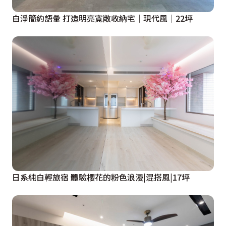
白淨簡約語彙 打造明亮寬敞收納宅│現代風│22坪
日系純白輕旅宿 體驗櫻花的粉色浪漫|混搭風|17坪