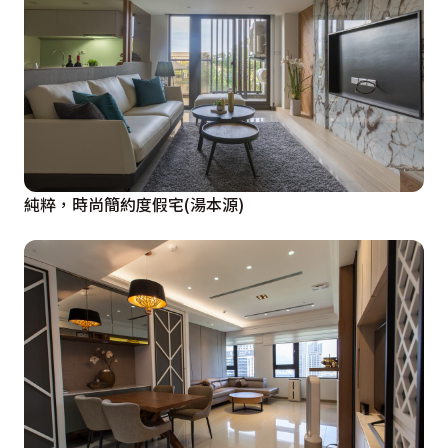
純粹，時尚簡約度假宅(湯本源)