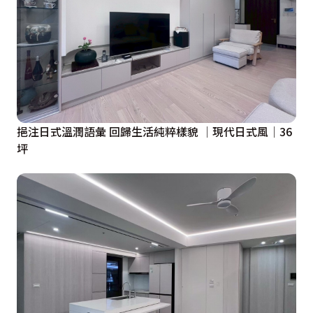
挹注日式溫潤語彙 回歸生活純粹樣貌 │現代日式風│36
坪