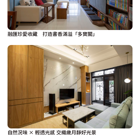
融匯珍愛收藏 打造書香滿溢「多寶閣」
自然況味 × 輕透光感 交織歲月靜好光景