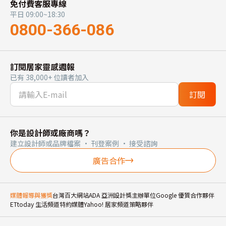
免付費客服專線
平日 09:00~18:30
0800-366-086
訂閱居家靈感週報
已有 38,000+ 位讀者加入
訂閱
你是設計師或廠商嗎？
建立設計師或品牌檔案 · 刊登案例 · 接受諮詢
廣告合作
媒體報導與獲獎
台灣百大網站
ADA 亞洲設計獎主辦單位
Google 優質合作夥伴
ETtoday 生活頻道特約媒體
Yahoo! 居家頻道策略夥伴