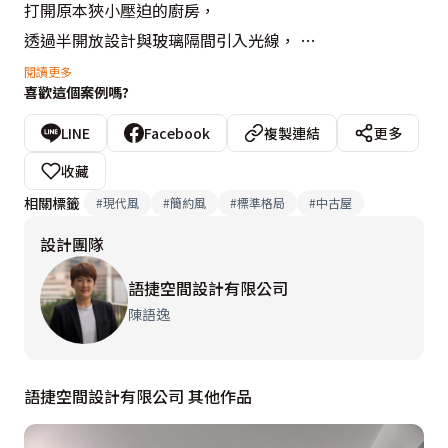
打開原本狹小壓迫的廚房， 

透過半開放設計與玻璃隔間引入光線， 

讓每天煮三餐都成為舒服的日常。 

閱讀更多
喜歡這個案例嗎?
整體採現代簡約風格， 

LINE
Facebook
複製連結
更多
白基調搭配淺木質感， 

收藏
簡單、乾淨、耐看。 

相關標籤
#
現代風
#
簡約風
#
標準格局
#
中古屋
設計團隊
讓空間回歸生活本質—— 

好走、好用、好安心。 

語捷空間設計有限公司
陳語逸
設計概念文字為【語捷空間設計有限公司】提供
語捷空間設計有限公司 其他作品