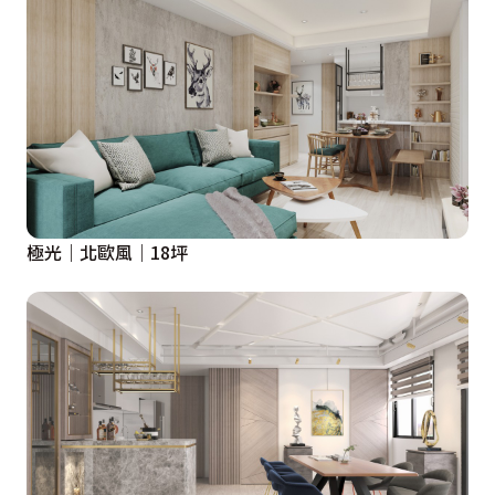
極光｜北歐風｜18坪