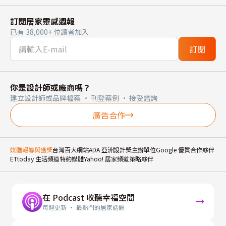
訂閱居家靈感週報
已有 38,000+ 位讀者加入
訂閱
你是設計師或廠商嗎？
建立設計師或品牌檔案 · 刊登案例 · 接受諮詢
廣告合作
媒體報導與獲獎
台灣百大網站
ADA 亞洲設計獎主辦單位
Google 優質合作夥伴
ETtoday 生活頻道特約媒體
Yahoo! 居家頻道策略夥伴
在 Podcast 收聽幸福空間
每週更新 · 最熱門的居家話題