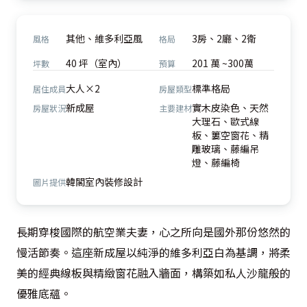
其他、維多利亞風
3房、2廳、2衛
風格
格局
40 坪（室內）
201 萬 ~300萬
坪數
預算
大人×2
標準格局
居住成員
房屋類型
新成屋
實木皮染色、天然
房屋狀況
主要建材
大理石、歐式線
板、簍空窗花、精
雕玻璃、藤編吊
燈、藤編椅
韓閣室內裝修設計
圖片提供
長期穿梭國際的航空業夫妻，心之所向是國外那份悠然的
慢活節奏。這座新成屋以純淨的維多利亞白為基調，將柔
美的經典線板與精緻窗花融入牆面，構築如私人沙龍般的
優雅底蘊。
