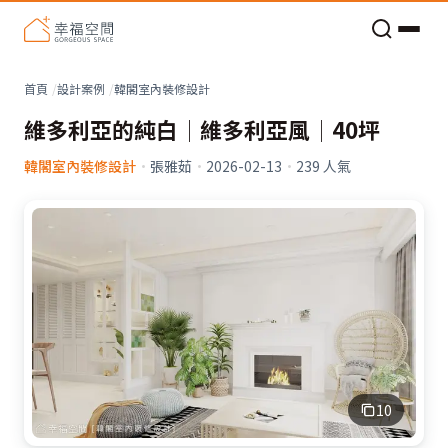
老屋預算分配與高 CP 值煥新術
首頁
設計案例
韓閣室內裝修設計
維多利亞的純白│維多利亞風│40坪
韓閣室內裝修設計
·
張雅茹
·
2026-02-13
·
239
人氣
10