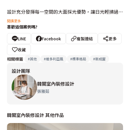
設計充分發揮每一空間的大面採光優勢，讓日光輕拂過翠
綠植栽，為純白居所注入躍動的生命力。流暢的動線規
閱讀更多
喜歡這個案例嗎?
劃，使光影與綠意在線條間自由穿梭，讓屋主結束航程歸
家後，彷彿步入一座充滿異國風情的溫室莊園。這不僅是
LINE
Facebook
複製連結
更多
休憩的空間，更是洗滌繁雜、重拾生活詩意的浪漫國度。

收藏
相關標籤
#
其他
#
維多利亞風
#
標準格局
#
新成屋
設計概念文字為【韓閣室內裝修設計】提供
設計團隊
韓閣室內裝修設計
張雅茹
韓閣室內裝修設計 其他作品