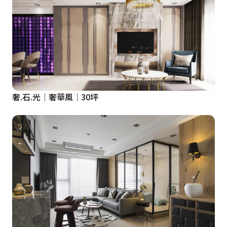
奢.石.光│奢華風│30坪