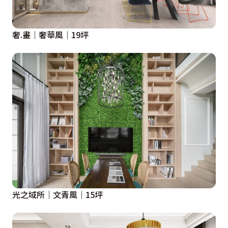
奢.畫｜奢華風｜19坪
光之域所｜文青風｜15坪