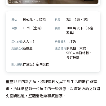
日式風、北歐風
2房、1廳、1衛
風格
格局
15 坪（室內）
100 萬 以下（不含
坪數
預算
家具）
大人×1
小坪數
居住成員
房屋類型
新成屋
系統櫃、木皮、
房屋狀況
主要建材
SPC人字拼地板、
長虹玻璃
竹景設計室內裝修
圖片提供
重整15坪的新古屋，梳理年輕女屋主對生活的嚮往與需
求，拆除調整前一位屋主的一些裝修，以滿足收納之餘避
免空間壓迫，整體營造柔和氛圍感。 
