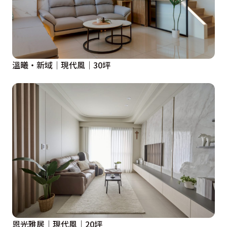
溫曦‧新域│現代風│30坪
恩光雅居｜現代風｜20坪