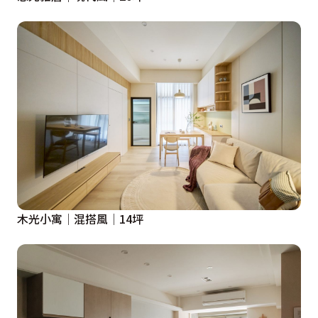
木光小寓│混搭風│14坪