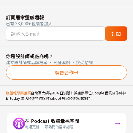
訂閱居家靈感週報
已有 38,000+ 位讀者加入
訂閱
你是設計師或廠商嗎？
建立設計師或品牌檔案 · 刊登案例 · 接受諮詢
廣告合作
媒體報導與獲獎
台灣百大網站
ADA 亞洲設計獎主辦單位
Google 優質合作夥伴
ETtoday 生活頻道特約媒體
Yahoo! 居家頻道策略夥伴
在 Podcast 收聽幸福空間
每週更新 · 最熱門的居家話題