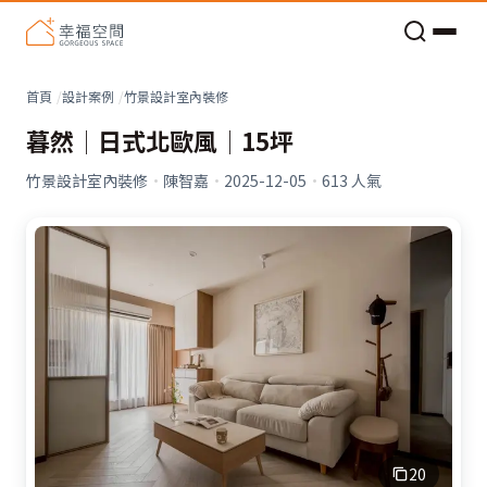
老屋預算分配與高 CP 值煥新術
首頁
設計案例
竹景設計室內裝修
暮然│日式北歐風│15坪
竹景設計室內裝修
·
陳智嘉
·
2025-12-05
·
613
人氣
20