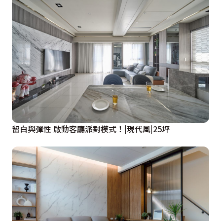
留白與彈性 啟動客廳派對模式！|現代風|25坪