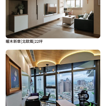
暖木新章|北歐風|22坪