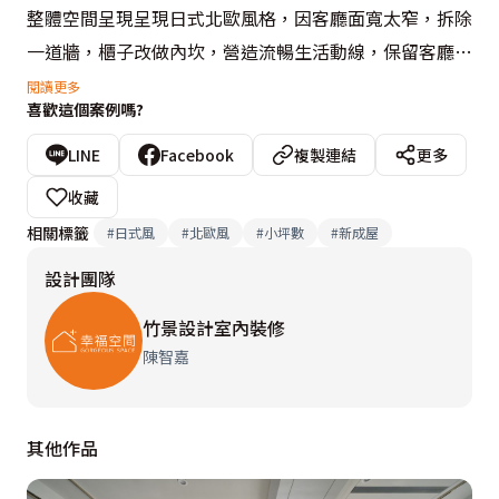
整體空間呈現呈現日式北歐風格，因客廳面寬太窄，拆除
一道牆，櫃子改做內坎，營造流暢生活動線，保留客廳與
主臥的良好採光，讓屋主能自在享受美好的生活日常 。

閱讀更多
喜歡這個案例嗎?
設計概念文字為【竹景設計室內裝修】提供
LINE
Facebook
複製連結
更多
收藏
相關標籤
#
日式風
#
北歐風
#
小坪數
#
新成屋
設計團隊
竹景設計室內裝修
陳智嘉
其他作品