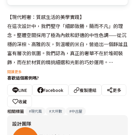
【現代輕奢：質感生活的美學實踐】

在這次設計中，我們堅守「細節致勝，簡而不凡」的理
念。整體空間採用了極為內斂和舒適的中性色調——從沉
穩的深棕、高雅的灰，到溫暖的米白，營造出一個靜謐且
富有層次的氛圍。我們認為，真正的奢華不在於堆砌裝
飾，而在於材質的精挑細選和光影的巧妙運用。

閱讀更多
喜歡這個案例嗎?
【材質與光影的和諧對話】

客廳的牆面處理非常關鍵，我們結合了深灰色的皮革繃布
LINE
Facebook
複製連結
更多
和精緻的石紋大板磚，讓電視主牆在簡約中顯露氣勢。特
收藏
別是我們設計的隱藏式線性光源，它不僅界定了空間的輪
相關標籤
#
現代風
#
大坪數
#
中古屋
廓，也為深色材質注入了柔和的光芒，讓整體視覺感受更
設計團隊
加輕盈、溫暖。

我們也特別重視公共區的實用性與美感結合。比如餐廳旁