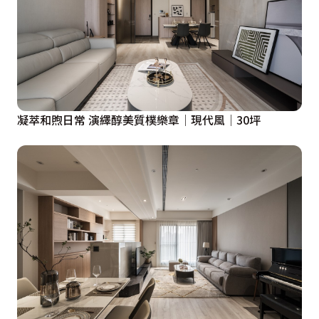
凝萃和煦日常 演繹醇美質樸樂章│現代風│30坪