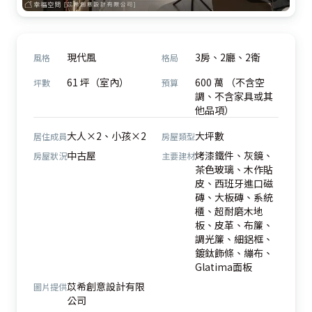
現代風
3房、2廳、2衛
風格
格局
61 坪（室內）
600 萬 （不含空
坪數
預算
調、不含家具或其
他品項）
大人×2、小孩×2
大坪數
居住成員
房屋類型
中古屋
烤漆鐵件、灰鏡、
房屋狀況
主要建材
茶色玻璃、木作貼
皮、西班牙進口磁
磚、大板磚、系統
櫃、超耐磨木地
板、皮革、布簾、
調光簾、細鋁框、
鍍鈦飾條、繃布、
Glatima面板
苡希創意設計有限
圖片提供
公司