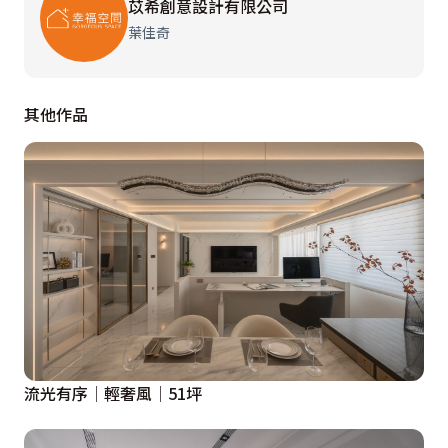
苡希創意設計有限公司
通透的玻璃酒櫃，它不僅是一個展示收藏的裝置，更成為
葉佳奇
客廳區域的藝術亮點。而玄關到內部的動線，透過不同材
質交錯與曲面造型的引導，讓回家動線充滿儀式感。

其他作品
【打造專屬的舒適私密領域】

在私領域，我們希望提供絕對的舒適和寧靜。主臥的暖調
床頭背板與柔軟的寢具，營造出一個讓人完全放鬆的避風
港。而專屬的步入式衣帽間則採用了功能至上的系統化設
計，灰調簡潔的櫃體結合充足照明，讓每一件物品都能被
妥善珍藏。

這個作品對我們而言，是將低調奢華與實用機能完美融合
的成果。希望這個家能帶給居住者一種沉靜、舒適，且充
滿設計質感的生活體驗。

流光有序│輕奢風│51坪