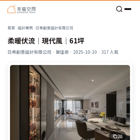
老屋預算分配與高 CP 值煥新術
看不見的居家風險和翻新關鍵
老屋預算分配與高 CP 值煥新術
首頁
設計案例
苡希創意設計有限公司
柔暖伏流｜現代風｜61坪
苡希創意設計有限公司
·
葉佳奇
·
2025-10-10
·
317
人氣
20