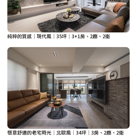
純粹的質感｜現代風｜35坪｜3+1房、2廳、2衛
愜意舒適的老宅時光｜北歐風｜34坪｜3房、2廳、2衛