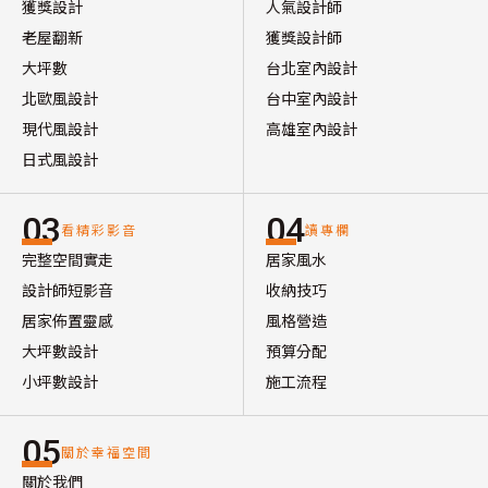
獲獎設計
人氣設計師
老屋翻新
獲獎設計師
大坪數
台北室內設計
北歐風設計
台中室內設計
現代風設計
高雄室內設計
日式風設計
03
04
看精彩影音
讀專欄
完整空間實走
居家風水
設計師短影音
收納技巧
居家佈置靈感
風格營造
大坪數設計
預算分配
小坪數設計
施工流程
05
關於幸福空間
關於我們