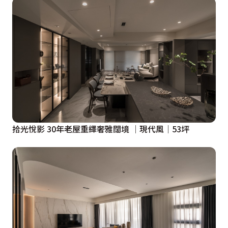
拾光悅影 30年老屋重繹奢雅闊境 │現代風│53坪