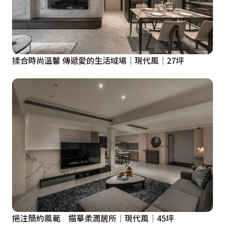
揉合時尚溫馨 傳遞愛的生活域場│現代風│27坪
挹注簡約風範 描摹柔潤居所│現代風│45坪