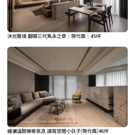
沐光雅境 翻開三代雋永之章│現代風│45坪
鋪灑溫醇療癒氣息 譜寫悠閒小日子|現代風|46坪