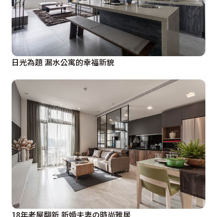
日光為題 漏水公寓的幸福新貌
18年老屋翻新 新婚夫妻の時尚雅居