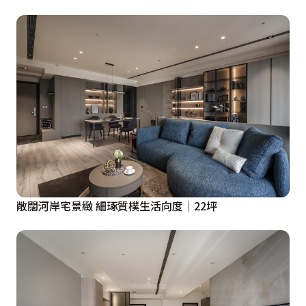
敞闊河岸宅景緻 細琢質樸生活向度│22坪