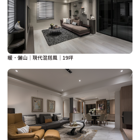
暖．儷山│現代混搭風│19坪