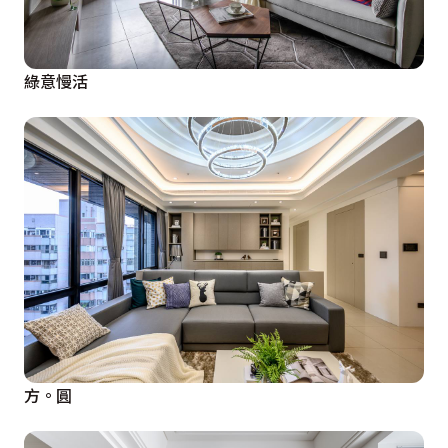
綠意慢活
方。圓