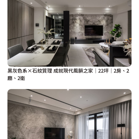
黑灰色系×石紋質理 成就現代風韻之家｜22坪｜2房、2
廳、2衛