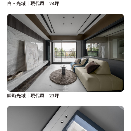
白・光域｜現代風｜24坪
瞬時光域│現代風│23坪