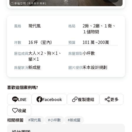
現代風
2房、2廳、１衛、
風格
格局
１儲物間
16 坪（室內）
101 萬 ~200萬
坪數
預算
大人×2、狗×1、
小坪數
居住成員
房屋類型
貓×1
新成屋
禾本設計規劃
房屋狀況
圖片提供
喜歡這個案例嗎?
LINE
Facebook
複製連結
更多
收藏
相關標籤
#
現代風
#
小坪數
#
新成屋