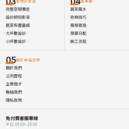
03
04
看精彩影音
讀專欄
完整空間實走
居家風水
設計師短影音
收納技巧
居家佈置靈感
風格營造
大坪數設計
預算分配
小坪數設計
施工流程
05
關於幸福空間
關於我們
公司歷程
企業徵才
聯絡我們
隱私政策
免付費客服專線
平日 09:00~18:30