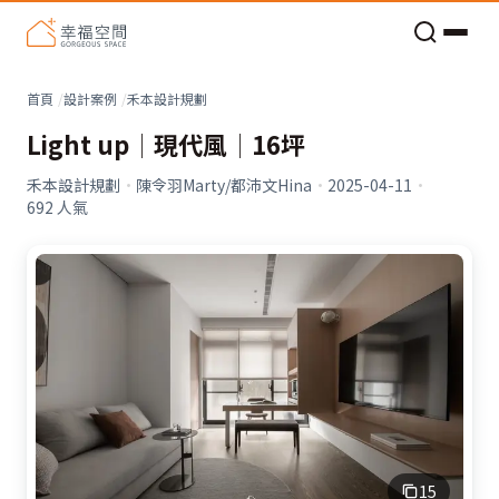
老屋預算分配與高 CP 值煥新術
首頁
設計案例
禾本設計規劃
Light up│現代風│16坪
禾本設計規劃
·
陳令羽Marty/都沛文Hina
·
2025-04-11
·
692
人氣
15