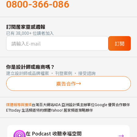
0800-366-086
訂閱居家靈感週報
已有 38,000+ 位讀者加入
訂閱
你是設計師或廠商嗎？
建立設計師或品牌檔案 · 刊登案例 · 接受諮詢
廣告合作
媒體報導與獲獎
台灣百大網站
ADA 亞洲設計獎主辦單位
Google 優質合作夥伴
ETtoday 生活頻道特約媒體
Yahoo! 居家頻道策略夥伴
在 Podcast 收聽幸福空間