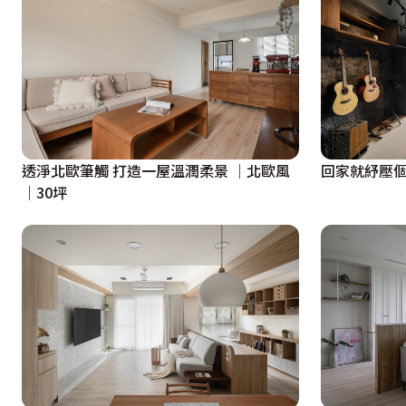
透淨北歐筆觸 打造一屋溫潤柔景 │北歐風
回家就紓壓
│30坪