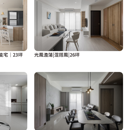
能宅│23坪
光風澹蕩|混搭風|26坪