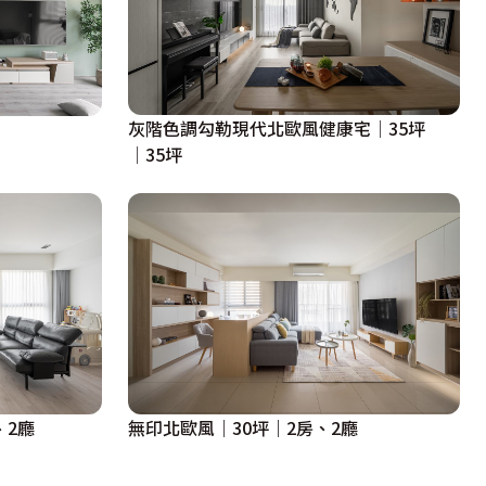
灰階色調勾勒現代北歐風健康宅│35坪
│35坪
、2廳
無印北歐風｜30坪｜2房、2廳