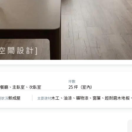
坪數
餐廳、主臥室、次臥室
25 坪（室內）
新成屋
木工、油漆、礦物漆、窗簾、超耐磨木地板、
屋狀況
主要建材