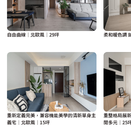
自由曲線│北歐風│29坪
柔和暖色調 
重新定義完美，兼容機能美學的清新單身主
重整格局展新
義宅│北歐風│15坪
閒多元｜25