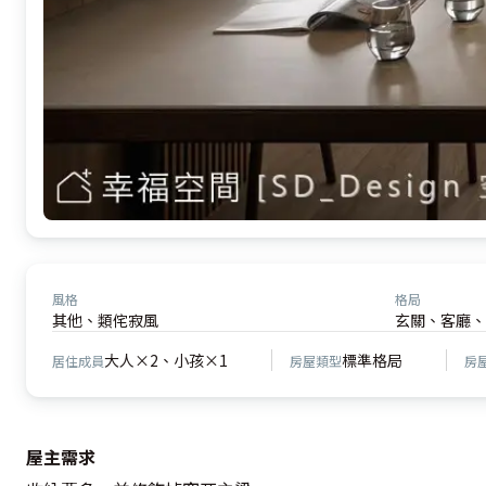
風格
格局
其他、類侘寂風
玄關、客廳、
大人×2、小孩×1
標準格局
居住成員
房屋類型
房
屋主需求