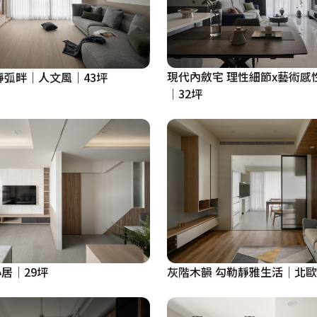
現代內斂宅 理性細節x藝術感
靜弧畔｜人文風｜43坪
│32坪
居│29坪
灰階木韻 勾勒靜雅生活│北歐