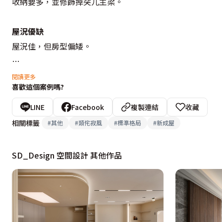
收納要多，並修飾掉突兀主梁。

屋況優缺
屋況佳，但房型偏矮。

設計重點
閱讀更多
喜歡這個案例嗎?
植入基礎收納，並以木質與白色構築北歐風，再利用曲線來修
LINE
Facebook
複製連結
收藏
設計概念文字為【SD_Design 空間設計】提供
相關標籤
#
其他
#
類侘寂風
#
標準格局
#
新成屋
SD_Design 空間設計 其他作品