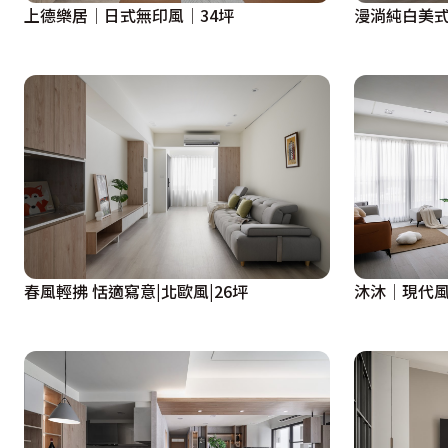
上德樂居│日式無印風│34坪
漫淌純白美式
春風輕拂 恬適寫意|北歐風|26坪
沐沐│現代風