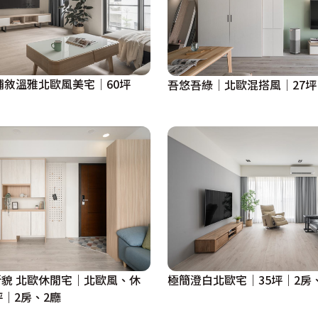
鋪敘溫雅北歐風美宅│60坪
吾悠吾綠│北歐混搭風│27坪
貌 北歐休閒宅｜北歐風、休
極簡澄白北歐宅｜35坪｜2房
坪｜2房、2廳