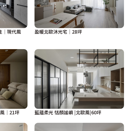
性│現代風
盈暖北歐沐光宅│28坪
藍蘊柔光 恬顏謐嶼 |北歐風|60坪
風│21坪