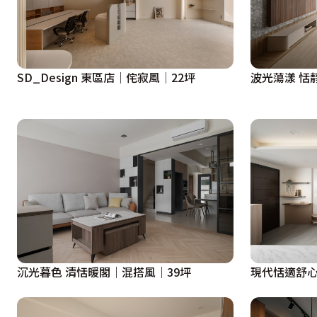
SD_Design 東區店│侘寂風│22坪
波光蕩漾 恬
沉光暮色 清恬暖閣｜混搭風｜39坪
現代恬適舒心