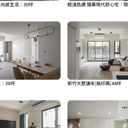
光感生活│30坪
輕淺色調 描摹現代舒心宅│現
│30坪
新竹大墅謙禾|無印風|44坪