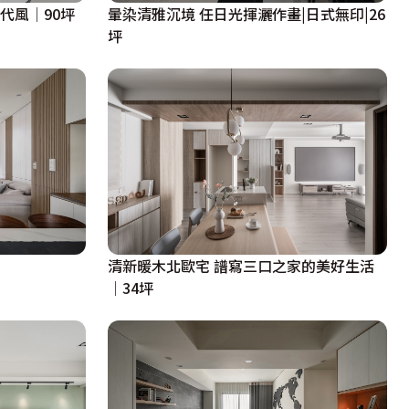
代風│90坪
暈染清雅沉境 任日光揮灑作畫|日式無印|26
坪
清新暖木北歐宅 譜寫三口之家的美好生活
│34坪