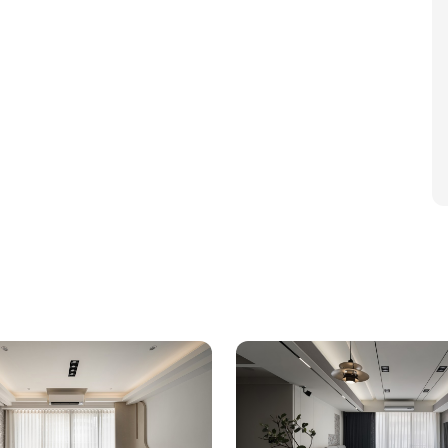
飾主樑，讓客廳牆面和沙發背牆有不同的感覺。
