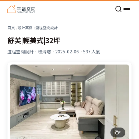
老屋預算分配與高 CP 值煥新術
首頁
設計案例
瀧程空間設計
舒芙|輕美式|32坪
瀧程空間設計
·
桂淂瑢
·
2025-02-06
·
537
人氣
9