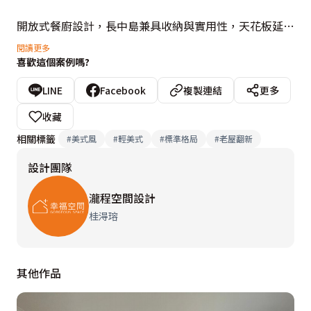
開放式餐廚設計，長中島兼具收納與實用性，天花板延續
美式風格的線板造型，並透過跳色處理增添空間層次，使
閱讀更多
喜歡這個案例嗎?
視覺更豐富而不單調。搭配嵌燈與間接燈光設計，讓室內
更顯溫馨柔和。

LINE
Facebook
複製連結
更多
收藏
這個家融合美式優雅、實用收納與機能需求，透過精緻的
相關標籤
#
美式風
#
輕美式
#
標準格局
#
老屋翻新
線條、溫潤的木質與細膩的色彩搭配，營造出一個適合日
設計團隊
常生活、家庭互動與舒適居住的理想空間。無論是媽媽的
料理時光、小女兒的工作需求，還是大姐偶爾回家過夜的
瀧程空間設計
溫馨感受，這裡都能滿足每位家庭成員的需求，讓家真正
桂淂瑢
成為最溫暖的依靠。

其他作品
設計概念文字為【瀧程空間設計】提供