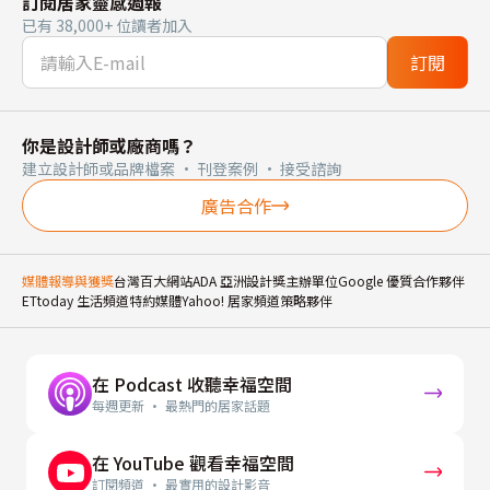
訂閱居家靈感週報
已有 38,000+ 位讀者加入
訂閱
你是設計師或廠商嗎？
建立設計師或品牌檔案 · 刊登案例 · 接受諮詢
廣告合作
媒體報導與獲獎
台灣百大網站
ADA 亞洲設計獎主辦單位
Google 優質合作夥伴
ETtoday 生活頻道特約媒體
Yahoo! 居家頻道策略夥伴
在 Podcast 收聽幸福空間
每週更新 · 最熱門的居家話題
在 YouTube 觀看幸福空間
訂閱頻道 · 最實用的設計影音