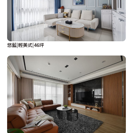
悠藍|輕美式|46坪