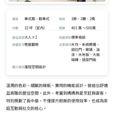
美式風、輕美式
3房、2廳、2衛
風格
格局
32 坪（室內）
401 萬 ～500萬
坪數
預算
大人×2
標準格局
居住成員
房屋類型
老屋翻新
木作、系統櫥櫃、
房屋狀況
主要建材
鋁拉門、玻璃、油
漆、木地板、大板
磁磚、造型門板
瀧程空間設計
圖片提供
溫潤的色彩、細膩的線板、實用的機能設計，營造出舒適
且高雅的居住空間。此外，考量到媽媽熱愛烹飪與宴客，
特別規劃了長中島，不僅提升廚房的使用效率，也成為家
庭互動與社交的核心。
