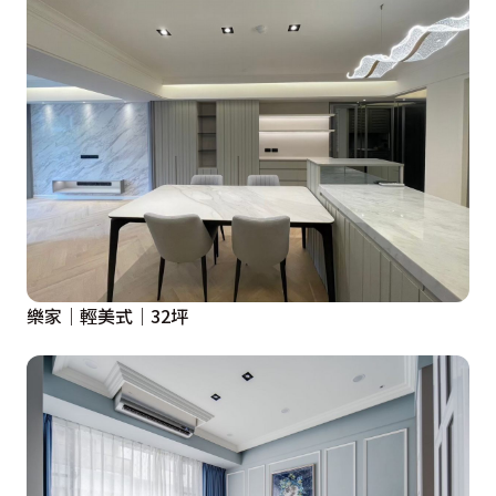
樂家｜輕美式｜32坪