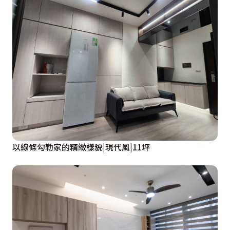
以線條勾勒家的精緻樣貌|現代風|11坪