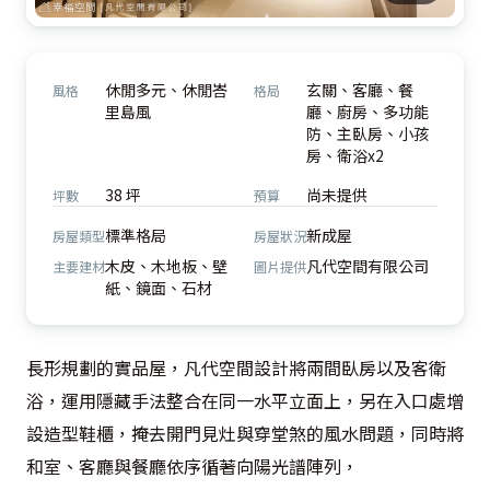
休閒多元、休閒峇
玄關、客廳、餐
風格
格局
里島風
廳、廚房、多功能
防、主臥房、小孩
房、衛浴x2
38 坪
尚未提供
坪數
預算
標準格局
新成屋
房屋類型
房屋狀況
木皮、木地板、壁
凡代空間有限公司
主要建材
圖片提供
紙、鏡面、石材
長形規劃的實品屋，凡代空間設計將兩間臥房以及客衛
浴，運用隱藏手法整合在同一水平立面上，另在入口處增
設造型鞋櫃，掩去開門見灶與穿堂煞的風水問題，同時將
和室、客廳與餐廳依序循著向陽光譜陣列，
