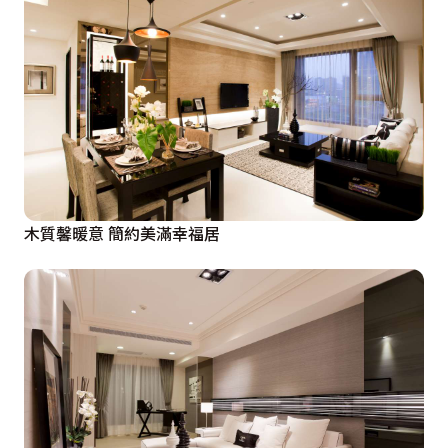
木質馨暖意 簡約美滿幸福居