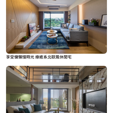
享受慵懶慢時光 療癒系北歐風休閒宅