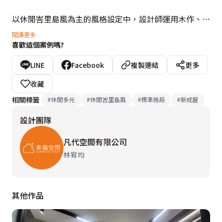
以休閒峇里島風為主的風格設定中，設計師運用木作、大
理石與特殊壁紙的紋理變化，堆疊出大地色系的空間層
閱讀更多
喜歡這個案例嗎?
次，另綴以鏡面元素增添現代俐落感。其中，微墊高地坪
規劃的多功能室，無實際隔間的分戶屏障，得以納入客廳
LINE
Facebook
複製連結
更多
規劃，延伸天花立體造型線條轉折向下修飾樑體，並結合
收藏
木紋肌理化作風格主牆，不僅放大空間感，更與實木家
相關標籤
#
休閒多元
#
休閒峇里島風
#
標準格局
#
新成屋
具、金屬造型層板，共敘不羈自在的渡假情調。

設計團隊
私領域部分，以舒適為主要訴求的主臥房，簡化繁瑣線
凡代空間有限公司
條，將梳妝台隱藏入衣櫃設計中。強調機能為主的小孩
林宥均
房，除了墊高木地板規劃床架，另運用天花樑體深度規劃
造型展示收納，不浪費任何可用空間。
其他作品