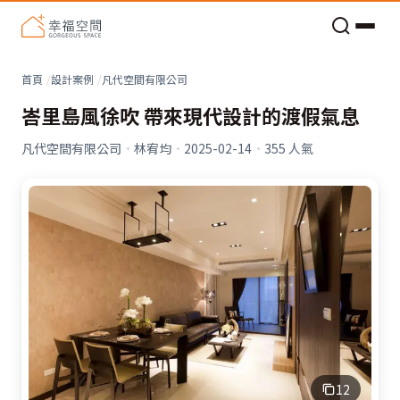
老屋預算分配與高 CP 值煥新術
看不見的居家風險和翻新關鍵
老屋預算分配與高 CP 值煥新術
首頁
設計案例
凡代空間有限公司
峇里島風徐吹 帶來現代設計的渡假氣息
凡代空間有限公司
·
林宥均
·
2025-02-14
·
355
人氣
12