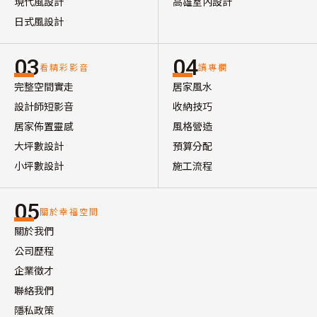
現代風設計
高雄室內設計
日式風設計
03
04
看精彩影音
讀專欄
完整空間實走
居家風水
設計師短影音
收納技巧
居家佈置靈感
風格營造
大坪數設計
預算分配
小坪數設計
施工流程
05
關於幸福空間
關於我們
公司歷程
企業徵才
聯絡我們
隱私政策