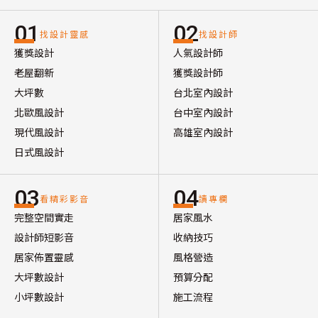
．廚房走道空間狹小，120*70餐桌與配置餐邊櫃電器
01
02
櫃，只能擇一配置。

找設計靈感
找設計師
獲獎設計
人氣設計師
．小次臥空間狹小，只能擺放單人床或當倉庫使用。

老屋翻新
獲獎設計師
大坪數
台北室內設計
設計重點
北歐風設計
台中室內設計
1.捨棄一間不實用的小次臥，創造6大空間優勢：

現代風設計
高雄室內設計
．爭取出完整玄關落塵區，增加3倍多的收納空間，配置
日式風設計
鞋櫃與大衣櫃。

．新配置冰箱櫃，巧妙創造雙面使用機能，並結合造型屏
03
04
看精彩影音
讀專欄
風化解「穿堂煞」的風水問題。

完整空間實走
居家風水
．入門右側新設實用滑門倉庫，進門即可放置露營大型物
設計師短影音
收納技巧
品，也可收納吸塵器等物品。

居家佈置靈感
風格營造
．創造2大用餐區域：圓弧中島吧台區（2人使用）、隱
大坪數設計
預算分配
藏伸縮桌（4人使用）。

小坪數設計
施工流程
．客廳電視牆結合雙面功能，讓廚房升級為雙排工作區，