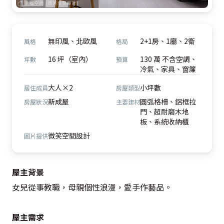
無印風、北歐風
2+1房、1廳、2衛
風格
格局
16 坪（室內）
130 萬 不含空調、
坪數
預算
冷氣、家具、窗簾
大人×2
小坪數
居住成員
房屋類型
新成屋
圓弧格柵、鋁框拉
房屋狀況
主要建材
門、超耐磨木地
板、系統收納櫃
微笑空間設計
圖片提供
屋主背景
女兒從事教職，母親個性浪漫，愛手作藝品。

屋主需求