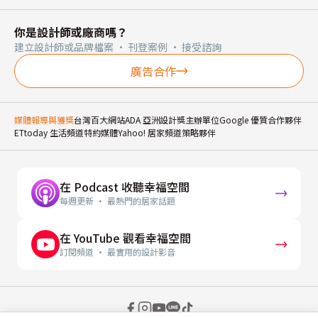
．主臥與大次臥床頭：都有大型結構樑壓著，利用圓弧與
你是設計師或廠商嗎？
燈光搭配，隱藏大梁帶來的壓迫。

建立設計師或品牌檔案 · 刊登案例 · 接受諮詢
．客廳沙發邊橫樑：利用圓弧包覆、落地窗搭配柔美的小
廣告合作
蛇簾，巧妙隱藏冷媒管線與室外機牆面出口孔洞過低的問
題。

媒體報導與獲獎
台灣百大網站
ADA 亞洲設計獎主辦單位
Google 優質合作夥伴
ETtoday 生活頻道特約媒體
Yahoo! 居家頻道策略夥伴
設計概念文字為【微笑空間設計】提供
在 Podcast 收聽幸福空間
每週更新 · 最熱門的居家話題
在 YouTube 觀看幸福空間
訂閱頻道 · 最實用的設計影音