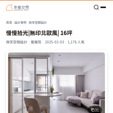
老屋預算分配與高 CP 值煥新術
首頁
設計案例
微笑空間設計
慢慢拾光|無印北歐風| 16坪
微笑空間設計
·
詹雅筑
·
2025-02-03
·
1,176
人氣
31