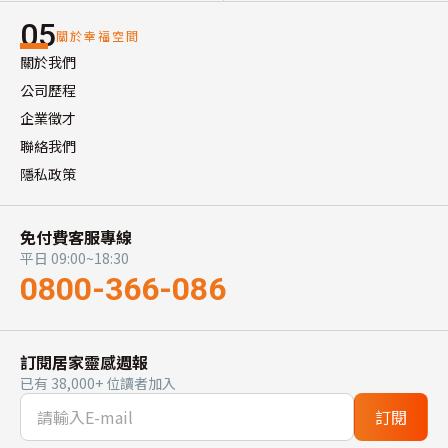
增加料理操作平台。

05
關於幸福空間
．客廳沙發區移至窗邊，不只解決隱私問題，也大大增加
關於我們
採光機能，也提升與大門外的隔音。

公司歷程
企業徵才
2.重整冷氣管線天花板空間：

聯絡我們
．玄關與餐廳上方、將客餐廳吊隱式冷氣規劃於此，取消
隱私政策
客廳沙發旁安裝壁掛冷氣，冷氣主機會衍伸出來的壓迫
感，與機器運作時產生的噪音問題。

免付費客服專線
平日 09:00~18:30
．大次臥冷氣調整至入門上方，降低床鋪緊挨窗邊擺放，
0800-366-086
床上方還有一台幣掛冷氣產生的壓迫感，與機器運作時產
生的噪音問題。

．大次臥衣櫃空間，規劃天花板收納空間，爭取4顆行李
訂閱居家靈感週報
箱放置位置。

已有 38,000+ 位讀者加入
訂閱
3.削弱結構樑帶來的壓迫感：
