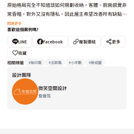
原始格局完全不知道該如何規劃收納，客體、廚房感覺非
常昏暗，對外又沒有隱私，因此屋主希望改善所有缺點。

閱讀更多
喜歡這個案例嗎?
屋況背景
為2+1房配置，還有2間衛浴空間。但有以下缺點：

LINE
Facebook
複製連結
更多
．隱私、隔音：建商一層5戶，此作品A3戶，門前就是2
收藏
座電梯。

相關標籤
#
無印風
#
北歐風
#
小坪數
#
新成屋
．只有前陽台，無後陽台規劃，曬衣房容易讓室內更昏
設計團隊
暗。

．大門一進來就是客廳，無玄關落塵區，無內外區別、容
微笑空間設計
易讓門外等電梯鄰居窺探。

詹雅筑
．鞋櫃與電視櫃並排使用，收納完全不足，無吸塵器、生
活用品儲物空間。

．客廳靠內採光不足，廚房物品將影響落地窗採光，前陽
台又要披曬衣物。
