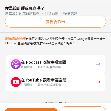
你是設計師或廠商嗎？
建立設計師或品牌檔案 · 刊登案例 · 接受諮詢
廣告合作
媒體報導與獲獎
台灣百大網站
ADA 亞洲設計獎主辦單位
Google 優質合作夥伴
ETtoday 生活頻道特約媒體
Yahoo! 居家頻道策略夥伴
在 Podcast 收聽幸福空間
每週更新 · 最熱門的居家話題
在 YouTube 觀看幸福空間
訂閱頻道 · 最實用的設計影音
© 2026 幸福空間 Gorgeous Space Co., Ltd.