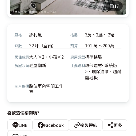
17
鄉村風
3房、2廳、 2衛
風格
格局
32 坪（室內）
101 萬 ～200萬
坪數
預算
大人×2、小孩×2
標準格局
居住成員
房屋類型
老屋翻新
環保建材<系統版
房屋狀況
主要建材
>、環保油漆、超耐
磨地板
路佳室內空間工作
圖片提供
室
喜歡這個案例嗎?
LINE
Facebook
複製連結
更多