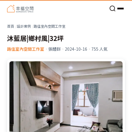
老屋預算分配與高 CP 值煥新術
首頁
設計案例
路佳室內空間工作室
沐藍居|鄉村風|32坪
路佳室內空間工作室
·
張醴群
·
2024-10-16
·
755
人氣