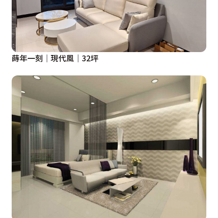
蒔年一刻｜現代風｜32坪