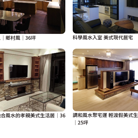
科學風水入室 美式現代居宅
│鄉村風│36坪
調和風水聚宅運 輕渡假美式
合風水的孝親美式生活居│36
│25坪