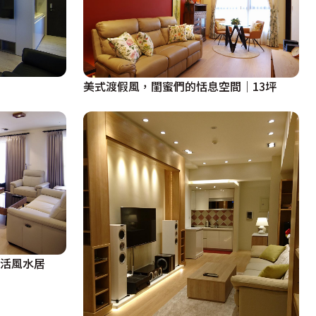
美式渡假風，閨蜜們的恬息空間│13坪
生活風水居