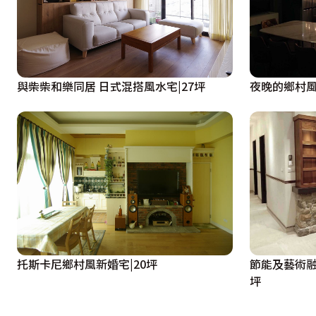
與柴柴和樂同居 日式混搭風水宅|27坪
夜晚的鄉村風
托斯卡尼鄉村風新婚宅|20坪
節能及藝術融
坪