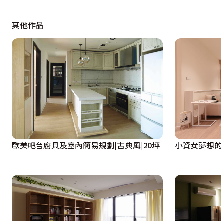
域。

其他作品
主臥空間採半開放設計，坪數有限的情況下，在床頭櫃和電
自收納。介於主臥和餐廳的上樑角料，也巧妙地預留未來孩子
將原來的鐵窗陽台進行改裝，並增加畸零空間的儲放，不僅
的櫃子，中間為移動式櫃體，充分利用空間做收納。白天陽
燈源+空調+音響。

此外，張尊豪風水總監擅長做節電設計，於空間配電上做了
歐美吧台廚具及室內簡易規劃|古典風|20坪
小資女夢想的
住得舒適且有品質，８坪空間擁２房充足機能，智能節電，