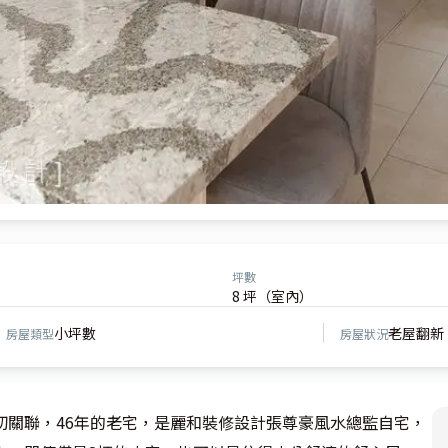
坪數
8 坪（室內）
小坪數
老屋翻新
房屋類型
房屋狀況
切關聯，46年的老宅，是麗和裝修設計張尊豪風水總監自宅，