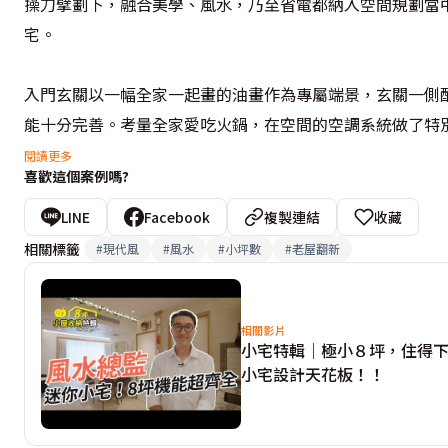
操刀擘劃下，融合美學、風水，乃至省電都納入空間規劃當
宅。

入門玄關以一幅全家一起畫的油畫作為專屬端景，玄關一側
能十分完善。考量全家愛吃火鍋，在空間的空調系統做了特
間，將所有管線藏在橫亙中間的大樑裡，在佛堂的關鍵開關
閱讀更多
喜歡這個案例嗎?
家中空氣清新，搭配張尊豪風水總監自己親手所做的24K金箔
LINE
Facebook
複製連結
收藏
將全室風水最好的地方，特別隔出1.5坪做為兒子房，並配
相關標籤
#
現代風
#
風水
#
小坪數
#
老屋翻新
能增進親子互動。兒子房間收納了28隻自己組裝的鋼彈模
來擺他的玩具跟相機。書桌旁房門後面，則巧妙規劃收納櫃
了音響迴路，方便播放音樂，培養孩子的音感；房門口一排玩
相關影片
小宅特輯｜極小８坪，住得下
小宅設計天花板！！
家中備有佛堂，設置在兒子房對面，因兒子房氣場佳，彼此氣
的音響環繞，下方沙發區成為一處慵懶的放空角落，與前方