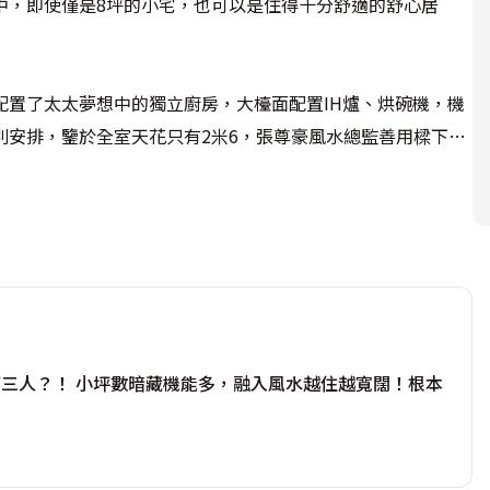
中，即使僅是8坪的小宅，也可以是住得十分舒適的舒心居
配置了太太夢想中的獨立廚房，大檯面配置IH爐、烘碗機，機
別安排，鑒於全室天花只有2米6，張尊豪風水總監善用樑下空
配置隱形迴路以供排氣，既保有空間舒適的生活尺度，更維持
嵌燈，營造仿古效果。

置一扇對客廳的百葉窗導氣流，讓氣場流通不致於密閉；同時又
型，更會利用單眼相機拍攝做成動畫，而上掀床下方空間就是用
，關起來時能貼平，將坪效利用到極致。天花上方設計師規劃
具停車塔，隱蔽了關鍵排水口，方便除濕機連續排水。

三人？！ 小坪數暗藏機能多，融入風水越住越寬闊！根本
流互導，讓家中能循環正能量。佛堂旁邊的電視，擁360度
移動式小書桌，形成小客廳的概念，亦可作為親子互動的場