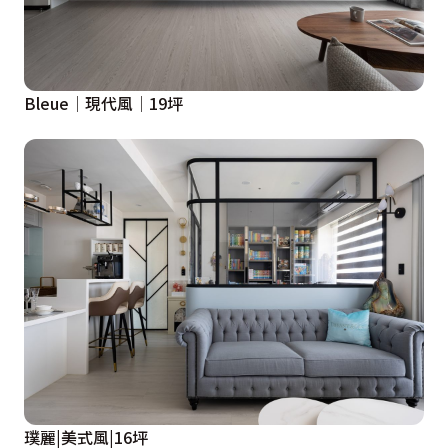
Bleue│現代風│19坪
璞麗|美式風|16坪