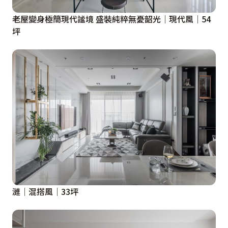
老屋變身極簡現代謐境 盛裝純粹無憂韶光│現代風│54
坪
漣│混搭風│33坪