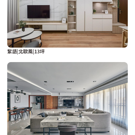
絮語|北歐風|13坪