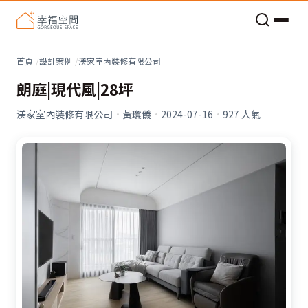
老屋預算分配與高 CP 值煥新術
首頁
設計案例
渼家室內裝修有限公司
朗庭|現代風|28坪
渼家室內裝修有限公司
·
黃瓊儀
·
2024-07-16
·
927
人氣