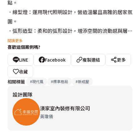
點。

．線型燈：運用現代照明設計，營造溫馨且高雅的居家氛
圍。

．弧形造型：柔和的弧形設計，增添空間的流動感與層次
感。

閱讀更多
喜歡這個案例嗎?
主要建材：
LINE
Facebook
複製連結
更多
．線型燈：打造柔和、溫馨的光線效果。

收藏
．系統櫃：滿足屋主對收納的需求，保持空間整潔有序。

相關標籤
#
現代風
#
標準格局
#
新成屋
．木地板：增添溫暖與自然感，提升居家舒適度。

設計團隊
．鋁框、玻璃隔間：增強空間通透感，提升視覺延伸效
果。

渼家室內裝修有限公司
．鐵件：加入現代工業風元素，強調設計感與質感。

黃瓊儀
設計概念文字為【渼家室內裝修有限公司】提供