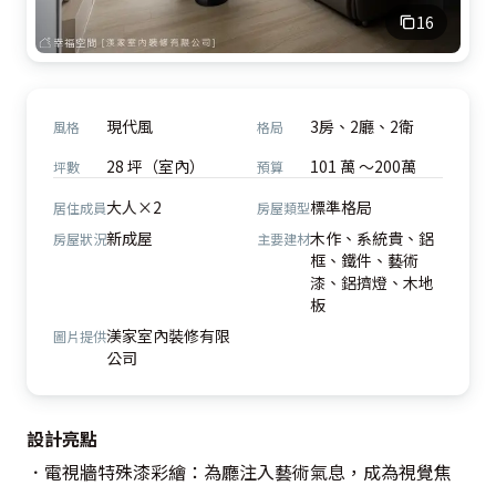
16
現代風
3房、2廳、2衛
風格
格局
28 坪（室內）
101 萬 ～200萬
坪數
預算
大人×2
標準格局
居住成員
房屋類型
新成屋
木作、系統貴、鋁
房屋狀況
主要建材
框、鐵件、藝術
漆、鋁擠燈、木地
板
渼家室內裝修有限
圖片提供
公司
設計亮點
．電視牆特殊漆彩繪：為廳注入藝術氣息，成為視覺焦