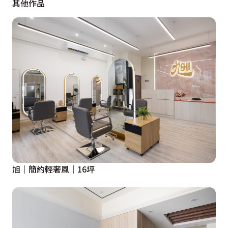
其他作品
旭│簡約輕奢風│16坪