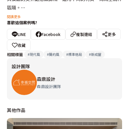
區隔。

臥室電視牆一側的展示櫃，以玻璃作為底板，讓人產生穿
閱讀更多
喜歡這個案例嗎?
透的錯覺，

通過另一側的滑門，為更衣區兼休憩區，以木色為主，搭
LINE
Facebook
複製連結
更多
配落地窗採光，讓空間富有溫度。

收藏
相關標籤
#
現代風
#
簡約風
#
標準格局
#
新成屋
設計概念文字為【森鼎設計】提供
設計團隊
森鼎設計
森鼎設計團隊
其他作品