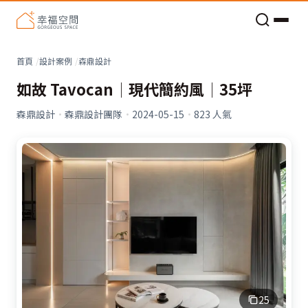
老屋預算分配與高 CP 值煥新術
首頁
設計案例
森鼎設計
如故 Tavocan│現代簡約風│35坪
森鼎設計
·
森鼎設計團隊
·
2024-05-15
·
823
人氣
25