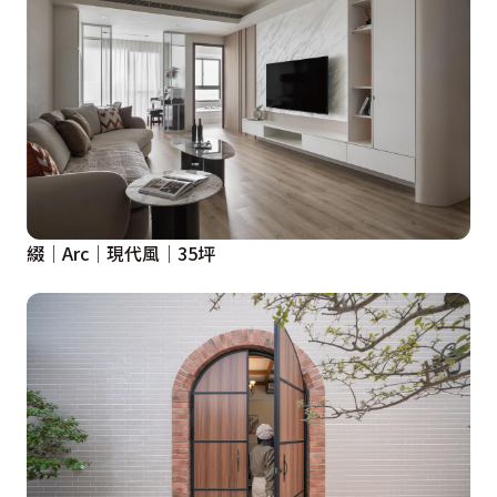
綴│Arc│現代風│35坪