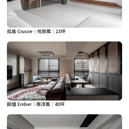
孤島 Crusoe│侘寂風│23坪
餘燼 Ember│南洋風│40坪