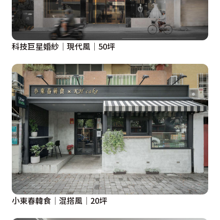
科技巨星婚紗│現代風│50坪
小東春韓食│混搭風│20坪