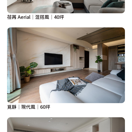
荏苒 Aerial│混搭風│40坪
覓靜│現代風│60坪