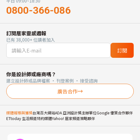
平日 09:00~18:30
0800-366-086
訂閱居家靈感週報
已有 38,000+ 位讀者加入
訂閱
你是設計師或廠商嗎？
建立設計師或品牌檔案 · 刊登案例 · 接受諮詢
廣告合作
媒體報導與獲獎
台灣百大網站
ADA 亞洲設計獎主辦單位
Google 優質合作夥伴
ETtoday 生活頻道特約媒體
Yahoo! 居家頻道策略夥伴