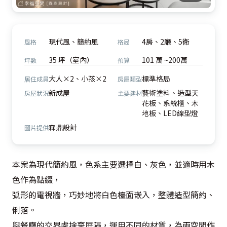
現代風、簡約風
4房、2廳、5衛
風格
格局
35 坪（室內）
101 萬 ~200萬
坪數
預算
大人×2、小孩×2
標準格局
居住成員
房屋類型
新成屋
藝術塗料、造型天
房屋狀況
主要建材
花板、系統櫃、木
地板、LED線型燈
森鼎設計
圖片提供
本案為現代簡約風，色系主要選擇白、灰色，並適時用木
色作為點綴，

弧形的電視牆，巧妙地將白色檯面嵌入，整體造型簡約、
俐落。

與餐廳的交界處捨棄屏隔，運用不同的材質，為兩空間作