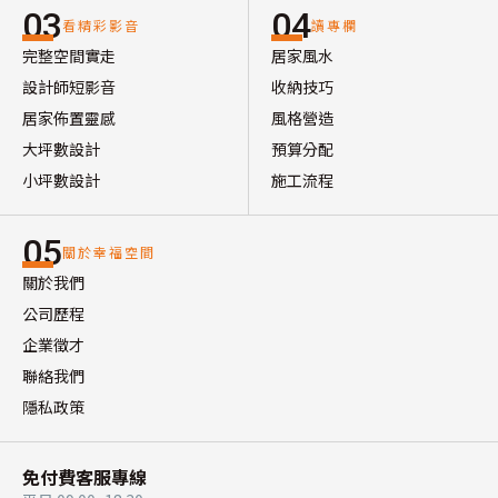
03
04
看精彩影音
讀專欄
完整空間實走
居家風水
設計師短影音
收納技巧
居家佈置靈感
風格營造
大坪數設計
預算分配
小坪數設計
施工流程
05
關於幸福空間
關於我們
公司歷程
企業徵才
聯絡我們
隱私政策
免付費客服專線