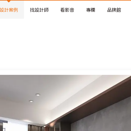
老屋預算分配與高 CP 值煥新術
設計案例
找設計師
看影音
專欄
品牌館