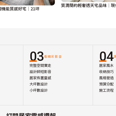
質潤簡約輕奢透天宅品味│現
變機能質感好宅│21坪
03
04
看精彩影音
完整空間實走
居家風水
設計師短影音
收納技巧
居家佈置靈感
風格營造
大坪數設計
預算分配
小坪數設計
施工流程
訂閱居家靈感週報