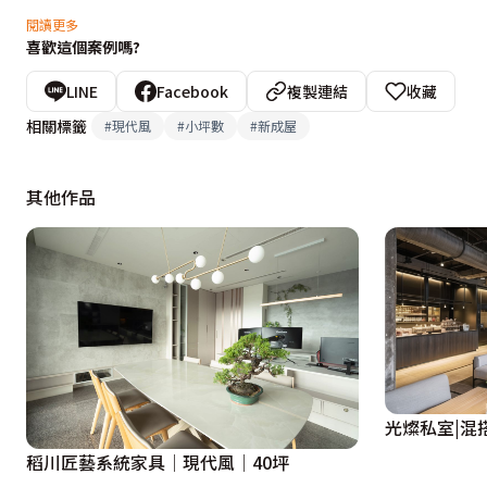
屋況優缺
閱讀更多
喜歡這個案例嗎?
集合式住宅且環境清幽。

LINE
Facebook
複製連結
收藏
設計重點
相關標籤
#
現代風
#
小坪數
#
新成屋
整體設計走暗色系，營造想要長久待著的空間。

其他作品
設計概念文字為【米凱伊室內設計】提供
光燦私室|混搭
稻川匠藝系統家具│現代風│40坪