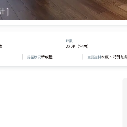
坪數
衛
22 坪（室內）
新成屋
木皮、特殊油
房屋狀況
主要建材