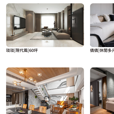
琰琰|現代風|60坪
倩倩|休閒多元