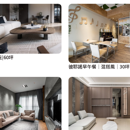
|60坪
彼耶諾早午餐│混搭風│30坪