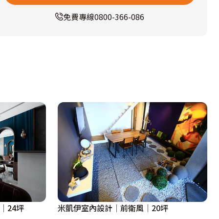
免費專線
0800-366-086
風│24坪
米凱伊室內設計│前衛風│20坪