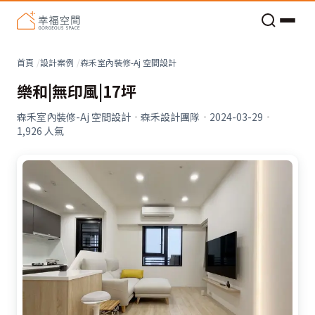
老屋預算分配與高 CP 值煥新術
看不見的居家風險和翻新關鍵
老屋預算分配與高 CP 值煥新術
首頁
設計案例
森禾室內裝修-Aj 空間設計
樂和|無印風|17坪
森禾室內裝修-Aj 空間設計
·
森禾設計團隊
·
2024-03-29
·
1,926
人氣