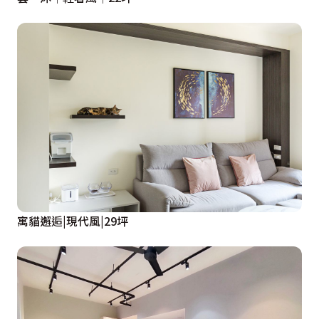
寓貓邂逅|現代風|29坪