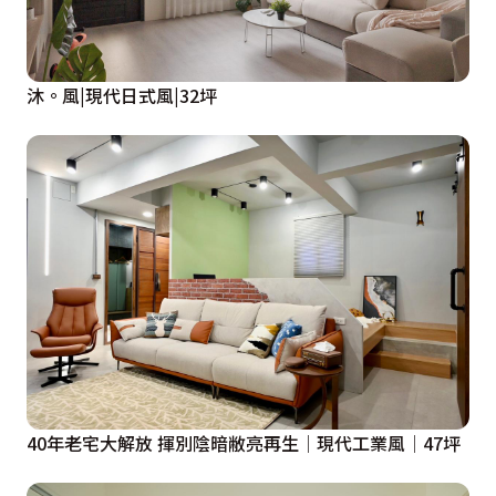
沐。風|現代日式風|32坪
40年老宅大解放 揮別陰暗敝亮再生│現代工業風│47坪