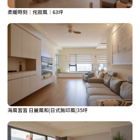
柔暖時刻｜侘寂風｜63坪
海風習習 日麗風和|日式無印風|35坪