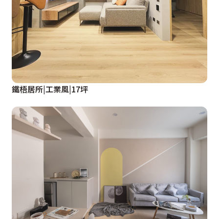
鐵梧居所|工業風|17坪