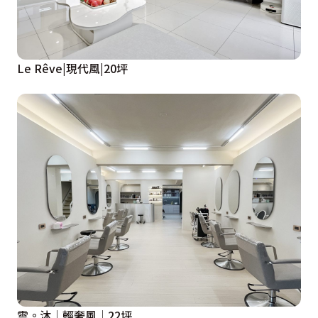
Le Rêve|現代風|20坪
雲。沐│輕奢風│22坪