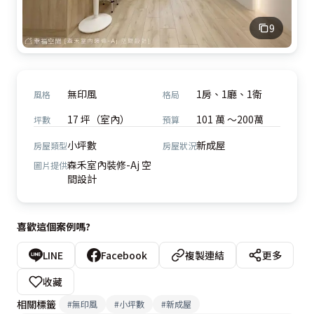
9
無印風
1房、1廳、1衛
風格
格局
17 坪（室內）
101 萬 ～200萬
坪數
預算
小坪數
新成屋
房屋類型
房屋狀況
森禾室內裝修-Aj 空
圖片提供
間設計
喜歡這個案例嗎?
LINE
Facebook
複製連結
更多
收藏
相關標籤
#
無印風
#
小坪數
#
新成屋