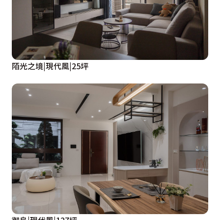
陌光之境|現代風|25坪