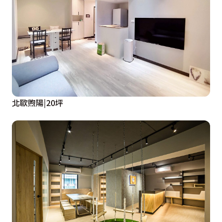
北歐煦陽|20坪