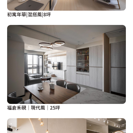
初寓年華|混搭風|8坪
福倉禾硯│現代風│25坪