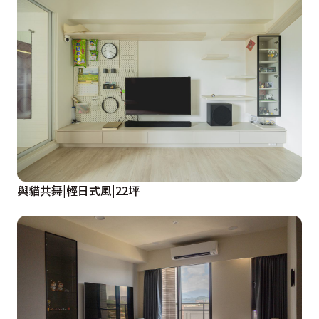
與貓共舞|輕日式風|22坪