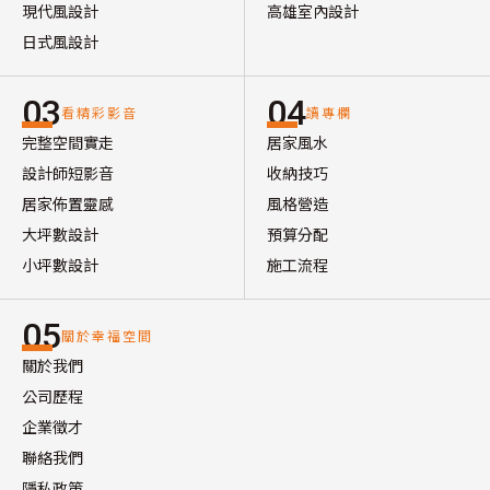
現代風設計
高雄室內設計
日式風設計
03
04
看精彩影音
讀專欄
完整空間實走
居家風水
設計師短影音
收納技巧
居家佈置靈感
風格營造
大坪數設計
預算分配
小坪數設計
施工流程
05
關於幸福空間
關於我們
公司歷程
企業徵才
聯絡我們
隱私政策